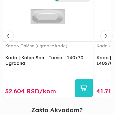
Kolpa
Kolpa
San
San
-
-
Tamia
Tamia
-
-
140x70
Obloga
Ugradna
-
140x70
Kade
>
Obične (ugradne kade)
Kade
>
Kada | Kolpa San - Tamia - 140x70
Kada | 
Ugradna
140x70
32.604
RSD/
kom
41.71
Zašto Akvadom?