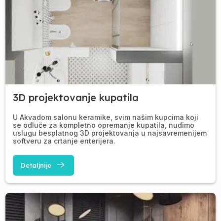
3D projektovanje kupatila
U Akvadom salonu keramike, svim našim kupcima koji
se odluče za kompletno opremanje kupatila, nudimo
uslugu besplatnog 3D projektovanja u najsavremenijem
softveru za crtanje enterijera.
Detaljnije