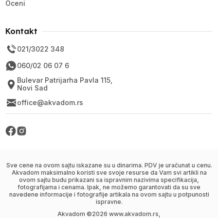
Oceni
Kontakt
021/3022 348
060/02 06 07 6
Bulevar Patrijarha Pavla 115,
Novi Sad
office@akvadom.rs
Sve cene na ovom sajtu iskazane su u dinarima. PDV je uračunat u cenu.
Akvadom maksimalno koristi sve svoje resurse da Vam svi artikli na
ovom sajtu budu prikazani sa ispravnim nazivima specifikacija,
fotografijama i cenama. Ipak, ne možemo garantovati da su sve
navedene informacije i fotografije artikala na ovom sajtu u potpunosti
ispravne.
Akvadom ©
2026
www.akvadom.rs,