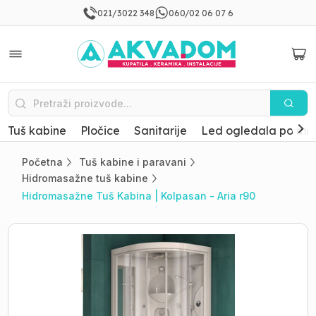
021/3022 348
060/02 06 07 6
Tuš kabine
Pločice
Sanitarije
Led ogledala po mer
Početna
Tuš kabine i paravani
Hidromasažne tuš kabine
Hidromasažne Tuš Kabina | Kolpasan - Aria r90