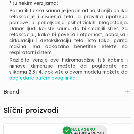
* (u nekim verzijama)
Parna ili turska sauna je jedan od najstarijih oblika
relaksacije i čišćenja tela, a pravilna upotreba
pomaže u poboljšanju psihofizičkih blagostanja.
Danas ljudi koriste saunu da bi smanjili stres, za
relaksaciju, kako bi povećali otpornost, poboljšali
cirkulaciju i detoksikaciju tela. Isto tako, parna
mašina ima dokazano benefitne efekte na
respiratorni sistem.
Različite verzije ove hidromasažne tuš kabine i
njihove dimenzije možete da pogledate na
slikama 2,3 i 4, dok više o ovom modelu možete da
pogledate putem ovog linka
.
Brend
Slični proizvodi
Kada
Kada
NA LAGERU
|
|
DOSTUPNO ODMAH