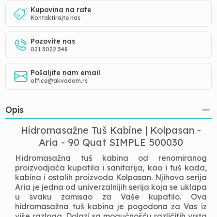
Kupovina na rate
Kontaktirajte nas
Pozovite nas
021 3022 348
Pošaljite nam email
office@akvadom.rs
Opis
Hidromasažne Tuš Kabine | Kolpasan -
Aria - 90 Quat SIMPLE 500030
Hidromasažna tuš kabina od renomiranog
proizvodjača kupatila i sanitarija, kao i tuš kada,
kabina i ostalih proizvoda Kolpasan. Njihova serija
Aria je jedna od univerzalnijih serija koja se uklapa
u svaku zamisao za Vaše kupatilo. Ova
hidromasažna tuš kabina je pogodona za Vas iz
više razloga. Dolazi sa mogućnošču različitih vrsta