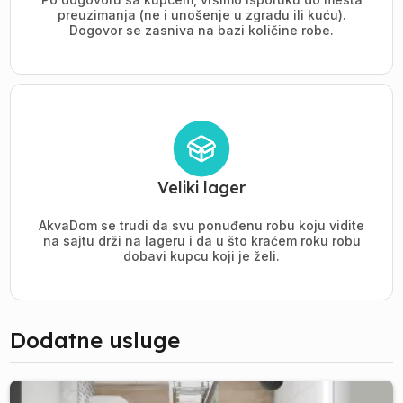
preuzimanja (ne i unošenje u zgradu ili kuću).
Dogovor se zasniva na bazi količine robe.
Veliki lager
AkvaDom se trudi da svu ponuđenu robu koju vidite
na sajtu drži na lageru i da u što kraćem roku robu
dobavi kupcu koji je želi.
Dodatne usluge