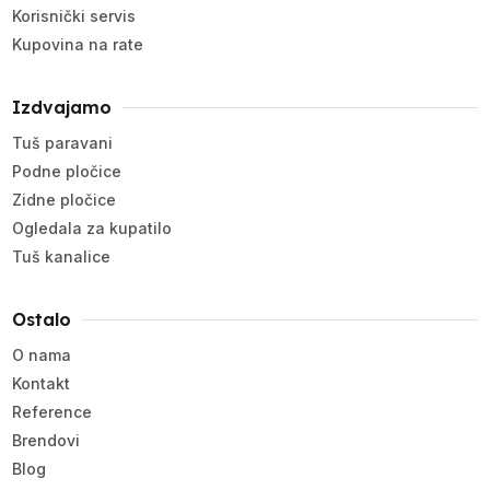
Korisnički servis
Kupovina na rate
Izdvajamo
Tuš paravani
Podne pločice
Zidne pločice
Ogledala za kupatilo
Tuš kanalice
Ostalo
O nama
Kontakt
Reference
Brendovi
Blog