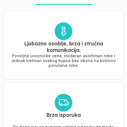
Ljubazno osoblje, brza i stručna
komunikacija.
Povoljne uvozničke cene, moderan asortiman robe i
jednak tretman svakog kupca bez obzira na količinu
poručene robe.
Brza isporuka
Po dogovoru sa kupcem, vršimo isporuku do mesta