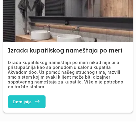
Izrada kupatilskog nameštaja po meri
Izrada kupatilskog nameštaja po meri nikad nije bila
pristupačnija kao sa ponudom u salonu kupatila
Akvadom doo. Uz pomoć našeg stručnog tima, razvili
smo sistem kojim svaki klijent može biti dizajner
sopstvenog nameštaja za kupatilo. Više nije potrebno
da tražite stolara.
Detaljnije