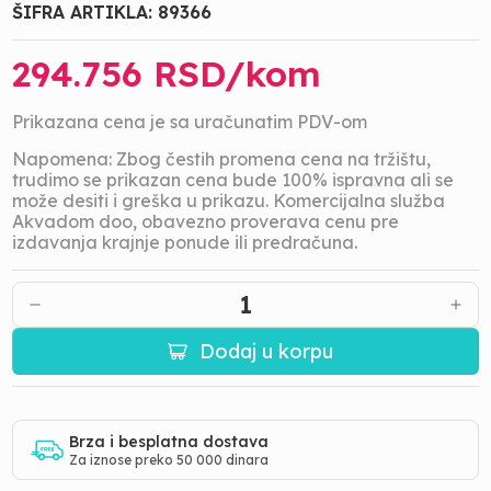
ŠIFRA ARTIKLA:
89366
294.756
RSD/
kom
Prikazana cena je sa uračunatim PDV-om
Napomena: Zbog čestih promena cena na tržištu,
trudimo se prikazan cena bude 100% ispravna ali se
može desiti i greška u prikazu. Komercijalna služba
Akvadom doo, obavezno proverava cenu pre
izdavanja krajnje ponude ili predračuna.
1
Dodaj u korpu
Brza i besplatna dostava
Za iznose preko 50 000 dinara