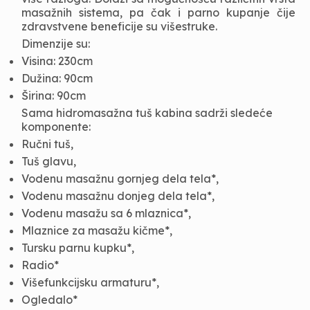
masažnih sistema, pa čak i parno kupanje čije
zdravstvene beneficije su višestruke.
Dimenzije su:
Visina: 230cm
Dužina: 90cm
Širina: 90cm
Sama hidromasažna tuš kabina sadrži sledeće
komponente:
Ručni tuš,
Tuš glavu,
Vodenu masažnu gornjeg dela tela*,
Vodenu masažnu donjeg dela tela*,
Vodenu masažu sa 6 mlaznica*,
Mlaznice za masažu kičme*,
Tursku parnu kupku*,
Radio*
Višefunkcijsku armaturu*,
Ogledalo*