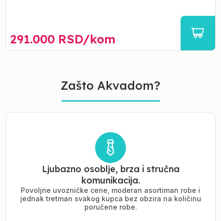
291.000
RSD/
kom
Zašto Akvadom?
Ljubazno osoblje, brza i stručna
komunikacija.
Povoljne uvozničke cene, moderan asortiman robe i
jednak tretman svakog kupca bez obzira na količinu
poručene robe.