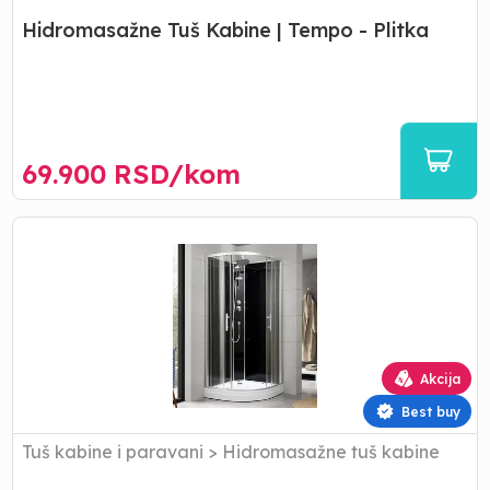
Hidromasažne Tuš Kabine | Tempo - Plitka
69.900
RSD/
kom
Tuš
Kabina
sa
leđima|
BR5101
Akcija
Best buy
Tuš kabine i paravani
>
Hidromasažne tuš kabine