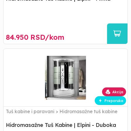
84.950
RSD/
kom
Hidromasažne
Tuš
Kabine
|
Elpini
-
Duboka
Akcija
Preporuka
Tuš kabine i paravani
>
Hidromasažne tuš kabine
Hidromasažne Tuš Kabine | Elpini - Duboka