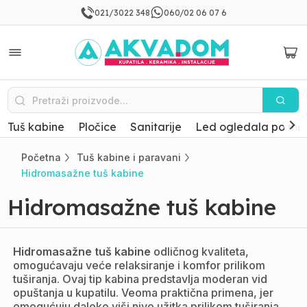
021/3022 348
060/02 06 07 6
Tuš kabine
Pločice
Sanitarije
Led ogledala po mer
Početna
Tuš kabine i paravani
Hidromasažne tuš kabine
Hidromasažne tuš kabine
Hidromasažne tuš kabine
odličnog kvaliteta,
omogućavaju veće relaksiranje i komfor prilikom
tuširanja. Ovaj tip kabina predstavlja moderan vid
opuštanja u kupatilu. Veoma praktična primena, jer
omogućuju daleko viši nivo užitka prilikom tuširanja.