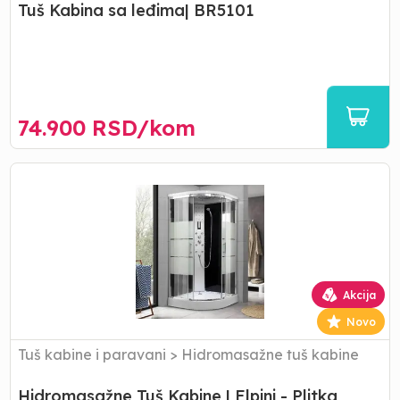
Tuš Kabina sa leđima| BR5101
74.900
RSD/
kom
Hidromasažne
Tuš
Kabine
|
Elpini
-
Plitka
Akcija
Novo
Tuš kabine i paravani
>
Hidromasažne tuš kabine
Hidromasažne Tuš Kabine | Elpini - Plitka