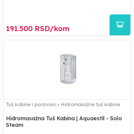
191.500
RSD/
kom
Hidromasažna
Tuš
Kabina |
Aquaestil
-
Solo
Steam
Tuš kabine i paravani
>
Hidromasažne tuš kabine
Hidromasažna Tuš Kabina | Aquaestil - Solo
Steam