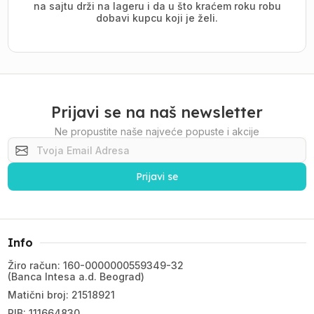
na sajtu drži na lageru i da u što kraćem roku robu
dobavi kupcu koji je želi.
Prijavi se na naš newsletter
Ne propustite naše najveće popuste i akcije
Prijavi se
Info
Žiro račun: 160-0000000559349-32
(Banca Intesa a.d. Beograd)
Matični broj: 21518921
PIB: 111664830