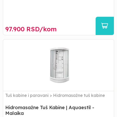
97.900
RSD/
kom
Hidromasažne
Tuš
Kabine
|
Aquaestil
-
Malaika
Tuš kabine i paravani
>
Hidromasažne tuš kabine
Hidromasažne Tuš Kabine | Aquaestil -
Malaika