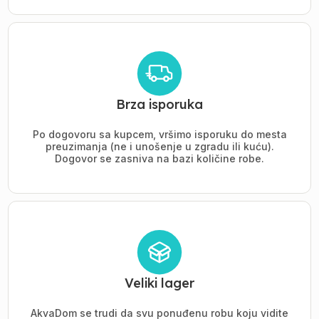
Brza isporuka
Po dogovoru sa kupcem, vršimo isporuku do mesta
preuzimanja (ne i unošenje u zgradu ili kuću).
Dogovor se zasniva na bazi količine robe.
Veliki lager
AkvaDom se trudi da svu ponuđenu robu koju vidite