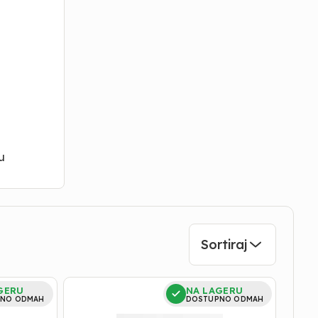
u
Sortiraj
točkići
GERU
NA LAGERU
za
NO ODMAH
DOSTUPNO ODMAH
tuš