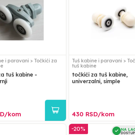
kabine,
univerzalni,
i
simple
ne i paravani
>
Točkići za
Tuš kabine i paravani
>
Toč
ne
tuš kabine
za tuš kabine -
točkići za tuš kabine,
nji
univerzalni, simple
D/
kom
430
RSD/
kom
AKCIJA
-
20
%
NA LA
Gehler
DOSTUP