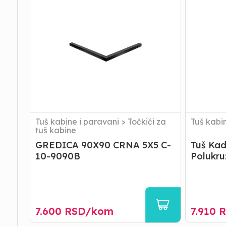
90X90
Kada
CRNA
|
5X5
Limena
C-
-
10-
R80
9090B
-
Polukružn
-
QT80P
Tuš kabine i paravani
>
Točkići za
Tuš kabi
tuš kabine
GREDICA 90X90 CRNA 5X5 C-
Tuš Kad
10-9090B
Polukru
7.600
RSD/
kom
7.910
R