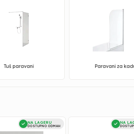
Tuš paravani
Paravani za kad
točkići
NA LAGERU
NA LA
za
DOSTUPNO ODMAH
DOSTUP
tuš