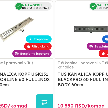
TUŠ
NA LAGERU
NA LA
A
KANALICA
DOSTUPNO ODMAH
DOSTUP
KOPF
UGK149
RLINE
BLACKPRO
60
FULL
INOX
Preporuka
BODY
60cm
Ultra akcija
Besplatn
Besplatna isporuka
U
ne i paravani
>
Tuš
Tuš kabine i paravani
>
Tuš
kanalice
NALICA KOPF UGK151
TUŠ KANALICA KOPF 
ORLINE 60 FULL INOX
BLACKPRO 60 FULL I
60cm
BODY 60cm
SD/
komad
10.350
RSD/
komad