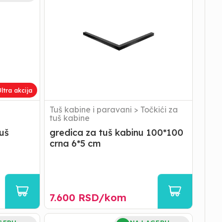
tuš
kabinu
100*100
crna
6*5
cm
ltra akcija
Tuš kabine i paravani
>
Točkići za
tuš kabine
uš
gredica za tuš kabinu 100*100
crna 6*5 cm
7.600
RSD/
kom
TUŠ