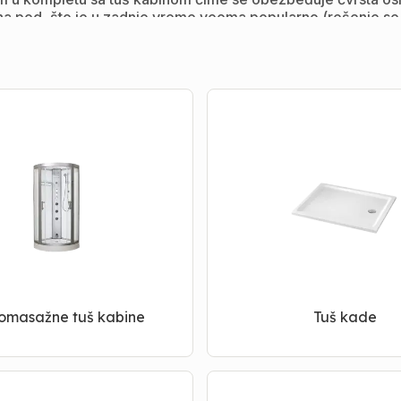
 na pod, što je u zadnje vreme veoma popularno (rešenje se o
lukružnih tuš kada
u različitim dimenzijama
(80*80, 90*90
e (walk in) paravane
, koji kupatilu daju moderan i elaganta
od, a za odvod preporučujemo tuš kanalice, koje dodatno da
 kade sa vratima koje koriste osobe sa posebnim potrebama
i
i mnoge druge. Najbolji odnos kvaliteta i cene kade i tuš 
tuš kabine a iskusno osoblje će Vas uputiti u sisteme mo
omasažne tuš kabine
Tuš kade