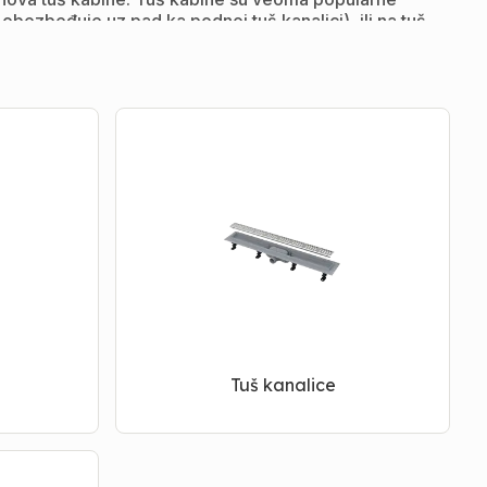
bezbeđuje uz pad ka podnoj tuš kanalici), ili na tuš
, 100*70, 100*80, 120*80, 120*90 cm)
. Osim
n izgled. Takodje se proizvode u različitim širinama
ju elegantan izgled celoj kabini. Iz ponude izdvajamo
. Akvadom salon kupatila nudi širok izbor domaćih i
kabine naći ćete u Akvadomu.
U našem servisu
ntaže…
Tuš kanalice