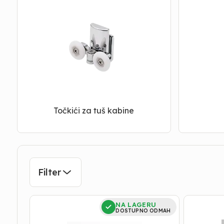
Točkići za tuš kabine
Filter
točkići
točkići
NA LAGERU
za
za
DOSTUPNO ODMAH
tuš
tuš