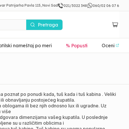
var Patrijarha Pavla 115, Novi Sad
021/3022 348
060/02 06 07 6
Pretraga
tilski nameštaj po meri
% Popusti
Oceni
 poznat po ponudi kada, tuš kada i tuš kabina . Veliki
ili obnavljanju postojećeg kupatila.
oblogama ili bez njih odnosno lux ili ugradne. Uz
u više
odgovara dimenzijama vašeg kupatila. U poslednje
ne su u različitim oblicima i
nova tuš kabine. Tuš kabine su veoma popularne