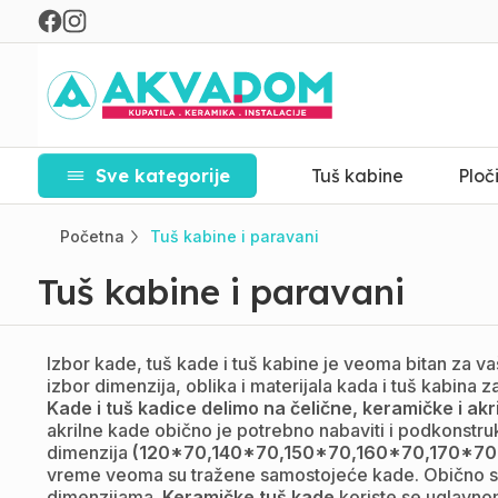
Sve kategorije
Tuš kabine
Ploč
Početna
Tuš kabine i paravani
Tuš kabine i paravani
Izbor kade, tuš kade i tuš kabine je veoma bitan za va
izbor dimenzija, oblika i materijala kada i tuš kabina 
Kade i tuš kadice delimo na čelične, keramičke i akri
akrilne kade obično je potrebno nabaviti i podkonstruk
dimenzija
(120*70,140*70,150*70,160*70,170*70 
vreme veoma su tražene samostojeće kade. Obično su i
dimenzijama.
Keramičke tuš kade
koriste se uglavno