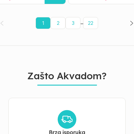
...
1
2
3
22
Zašto Akvadom?
Brza isporuka