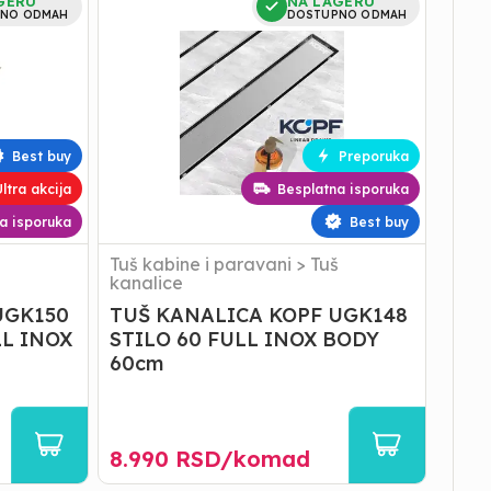
GERU
NA LAGERU
KANALICA
NO ODMAH
DOSTUPNO ODMAH
KOPF
UGK148
STILO
60
FULL
INOX
Best buy
Preporuka
BODY
60cm
ltra akcija
Besplatna isporuka
a isporuka
Best buy
Tuš kabine i paravani
>
Tuš
kanalice
UGK150
TUŠ KANALICA KOPF UGK148
L INOX
STILO 60 FULL INOX BODY
60cm
8.990
RSD/
komad