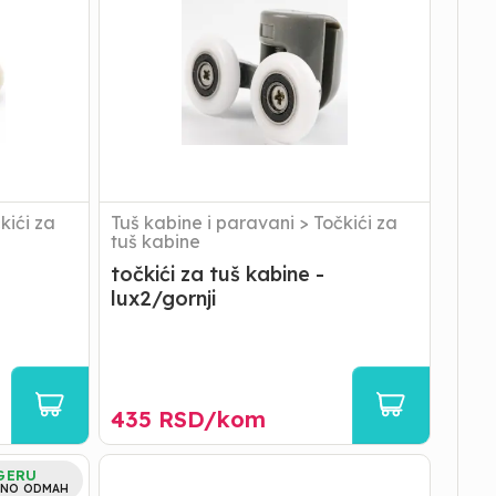
kabine
-
lux2/gornji
kići za
Tuš kabine i paravani
>
Točkići za
tuš kabine
točkići za tuš kabine -
lux2/gornji
435
RSD/
kom
gredica
GERU
za
NO ODMAH