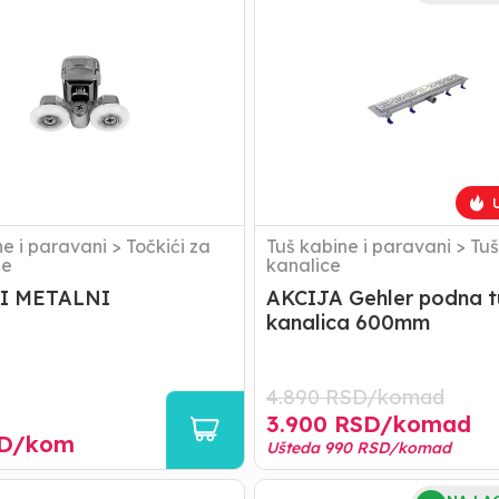
podna
tuš
kanalica
600mm
U
ne i paravani
>
Točkići za
Tuš kabine i paravani
>
Tuš
ne
kanalice
I METALNI
AKCIJA Gehler podna t
kanalica 600mm
4.890
RSD/
komad
3.900
RSD/
komad
D/
kom
Ušteda
990
RSD/
komad
TUŠ