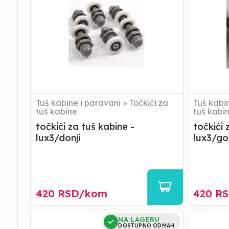
kabine
kabine
-
-
lux3/donji
lux3/gornj
Tuš kabine i paravani
>
Točkići za
Tuš kabi
tuš kabine
tuš kabi
točkići za tuš kabine -
točkići 
lux3/donji
lux3/gor
420
RSD/
kom
420
RS
točkići
TOČKIĆI
NA LAGERU
za
METALNI
DOSTUPNO ODMAH