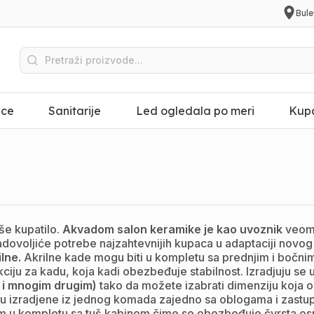
Bule
ice
Sanitarije
Led ogledala po meri
Kupa
še kupatilo.
Akvadom salon keramike je kao uvoznik
veoma
zadovoljiće potrebe najzahtevnijih kupaca u adaptaciji novog 
lne.
Akrilne kade mogu biti u kompletu sa prednjim i bočnim 
ciju za kadu, koja kadi obezbeđuje stabilnost. Izradjuju se 
i mnogim drugim)
tako da možete izabrati dimenziju koja 
zradjene iz jednog komada zajedno sa oblogama i zastuplje
m u kompletu sa tuš kabinom čime se obezbeđuje čvrsta os