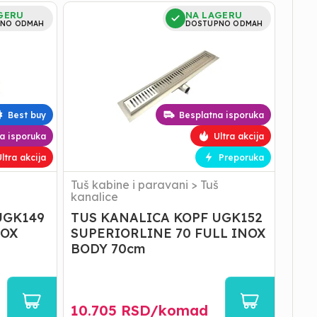
TUS
GERU
NA LAGERU
KANALICA
NO ODMAH
DOSTUPNO ODMAH
KOPF
UGK152
SUPERIORLINE
70
FULL
INOX
Best buy
Besplatna isporuka
BODY
70cm
a isporuka
Ultra akcija
ltra akcija
Preporuka
Tuš kabine i paravani
>
Tuš
kanalice
UGK149
TUS KANALICA KOPF UGK152
NOX
SUPERIORLINE 70 FULL INOX
BODY 70cm
10.705
RSD/
komad