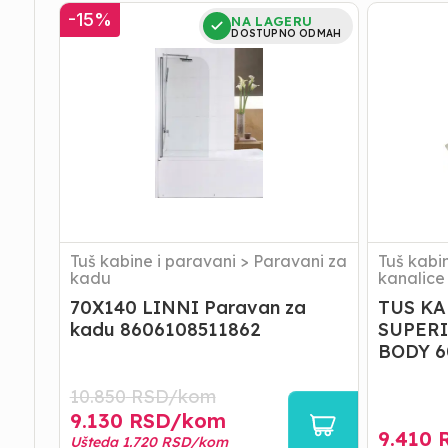
70X140
TUS
-
15
%
NA LAGERU
LINNI
KANALIC
DOSTUPNO ODMAH
Paravan
KOPF
za
UGK151
kadu
SUPERIO
8606108511862
60
FULL
INOX
BODY
60cm
Tuš kabine i paravani
>
Paravani za
Tuš kabi
kadu
kanalice
70X140 LINNI Paravan za
TUS KA
kadu 8606108511862
SUPERI
BODY 
10.850
RSD/
kom
9.130
RSD/
kom
9.410
R
Ušteda
1.720
RSD/
kom