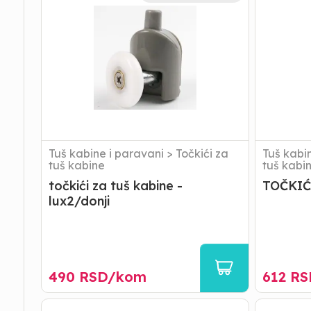
tuš
kabine
-
lux2/donji
Tuš kabine i paravani
>
Točkići za
Tuš kabi
tuš kabine
tuš kabi
točkići za tuš kabine -
TOČKIĆ
lux2/donji
490
RSD/
kom
612
RS
GREDICA
Tuš