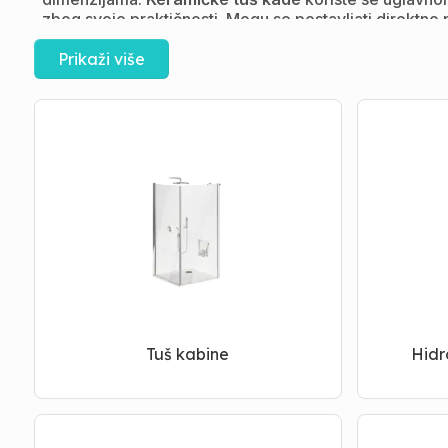
zbog svoje praktičnosti. Mogu se postavljati direktno
kadice koje treba da prate dimenziju kabine.
Akvadom nudi veliki izbor kako kvadratnih tako i po
Prikaži više
običnih tuš kabina izdvajamo sve popularnije
tuš sten
(100cm i 120 cm). Tuš stena se montira direktno na p
i hidromasažne kade i hidromasažne tuš kabine, kao i
stranih proizvođača, modele
Zomar,
Kolpa San
,
Elpin
možete nabaviti rezervne delove i ugradnju kade i 
Tuš kabine
Hidr