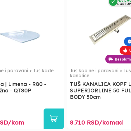
NA LA
KANALICA
DOSTUP
KOPF
UGK150
SUPERIORLINE
50
FULL
a
INOX
BODY
50cm
U
Besplatn
ne i paravani
>
Tuš kade
Tuš kabine i paravani
>
Tuš
kanalice
a | Limena - R80 -
TUŠ KANALICA KOPF 
žna - QT80P
SUPERIORLINE 50 FUL
BODY 50cm
SD/
kom
8.710
RSD/
komad