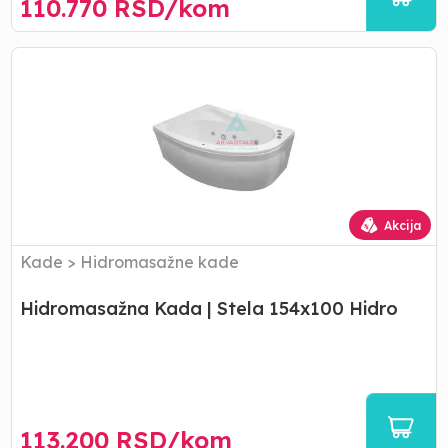
110.770
RSD/
kom
Hidromasažna
Kada
|
Stela
154x100
Hidro
Akcija
Kade
>
Hidromasažne kade
Hidromasažna Kada | Stela 154x100 Hidro
113.200
RSD/
kom