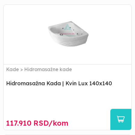
Hidromasažna
Kada
|
Kvin
Lux
140x140
Kade
>
Hidromasažne kade
Hidromasažna Kada | Kvin Lux 140x140
117.910
RSD/
kom