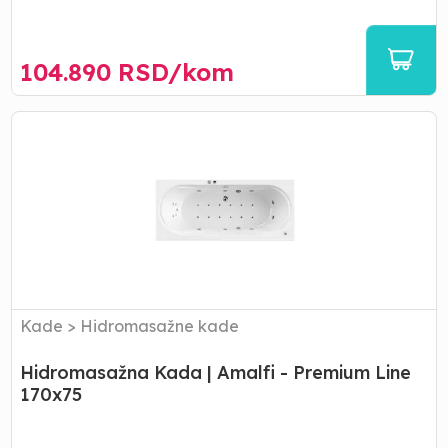
104.890
RSD/
kom
Hidromasažna
Kada
|
Amalfi
-
Premium
Line
170x75
Kade
>
Hidromasažne kade
Hidromasažna Kada | Amalfi - Premium Line
170x75