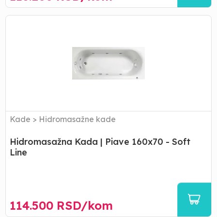
Hidromasažna
Kada
|
Piave
160x70
-
Soft
Line
Kade
>
Hidromasažne kade
Hidromasažna Kada | Piave 160x70 - Soft
Line
114.500
RSD/
kom