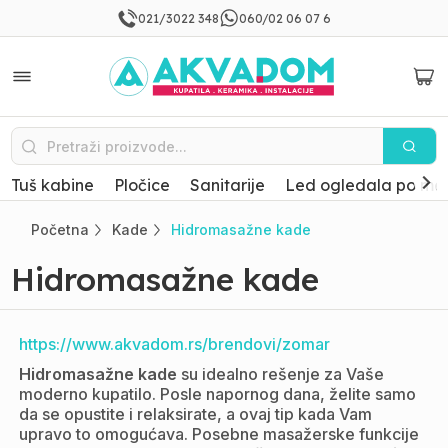
021/3022 348
060/02 06 07 6
Tuš kabine
Pločice
Sanitarije
Led ogledala po mer
Početna
Kade
Hidromasažne kade
Hidromasažne kade
https://www.akvadom.rs/brendovi/zomar
Hidromasažne kade
su idealno rešenje za Vaše
moderno kupatilo. Posle napornog dana, želite samo
da se opustite i relaksirate, a ovaj tip kada Vam
upravo to omogućava. Posebne masažerske funkcije