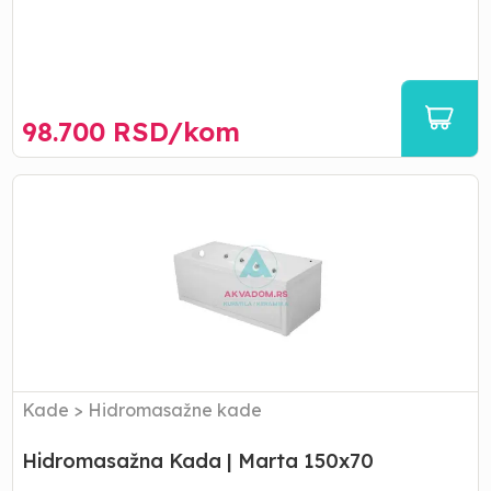
98.700
RSD/
kom
Hidromasažna
Kada
|
Marta
150x70
Kade
>
Hidromasažne kade
Hidromasažna Kada | Marta 150x70