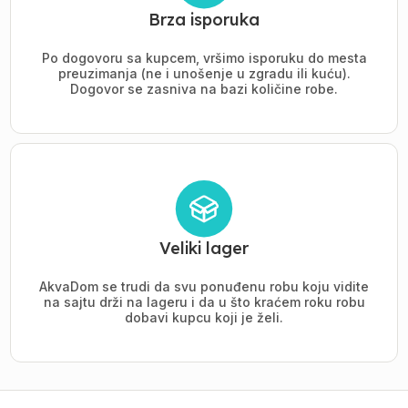
Brza isporuka
Po dogovoru sa kupcem, vršimo isporuku do mesta
preuzimanja (ne i unošenje u zgradu ili kuću).
Dogovor se zasniva na bazi količine robe.
Veliki lager
AkvaDom se trudi da svu ponuđenu robu koju vidite
na sajtu drži na lageru i da u što kraćem roku robu
dobavi kupcu koji je želi.