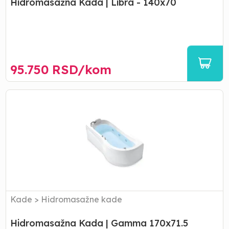
Hidromasažna Kada | Libra - 140x70
95.750
RSD/
kom
Hidromasažna
Kada
|
Gamma
170x71.5
Kade
>
Hidromasažne kade
Hidromasažna Kada | Gamma 170x71.5