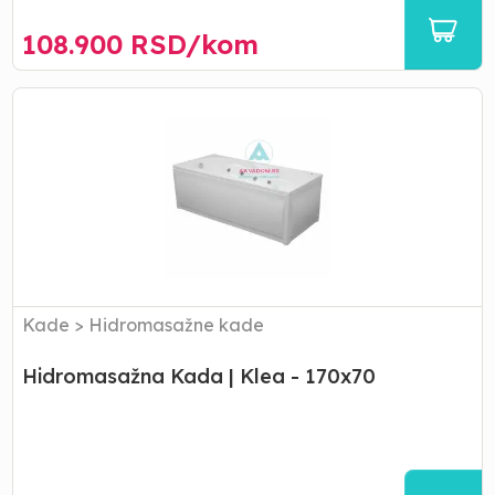
108.900
RSD/
kom
Hidromasažna
Kada
|
Klea
-
170x70
Kade
>
Hidromasažne kade
Hidromasažna Kada | Klea - 170x70