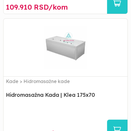
109.910
RSD/
kom
Hidromasažna
Kada
|
Klea
175x70
Kade
>
Hidromasažne kade
Hidromasažna Kada | Klea 175x70