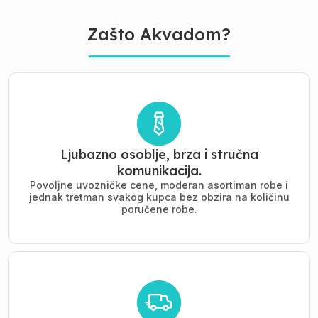
Zašto Akvadom?
Ljubazno osoblje, brza i stručna
komunikacija.
Povoljne uvozničke cene, moderan asortiman robe i
jednak tretman svakog kupca bez obzira na količinu
poručene robe.