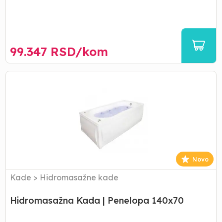
99.347
RSD/
kom
Hidromasažna
Kada
|
Penelopa
140x70
Novo
Kade
>
Hidromasažne kade
Hidromasažna Kada | Penelopa 140x70