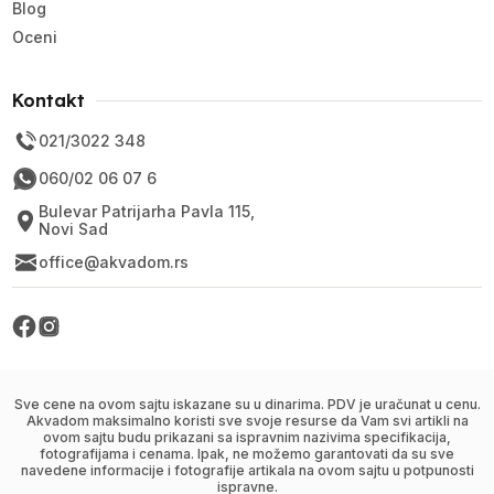
Blog
Oceni
Kontakt
021/3022 348
060/02 06 07 6
Bulevar Patrijarha Pavla 115,
Novi Sad
office@akvadom.rs
Sve cene na ovom sajtu iskazane su u dinarima. PDV je uračunat u cenu.
Akvadom maksimalno koristi sve svoje resurse da Vam svi artikli na
ovom sajtu budu prikazani sa ispravnim nazivima specifikacija,
fotografijama i cenama. Ipak, ne možemo garantovati da su sve
navedene informacije i fotografije artikala na ovom sajtu u potpunosti
ispravne.