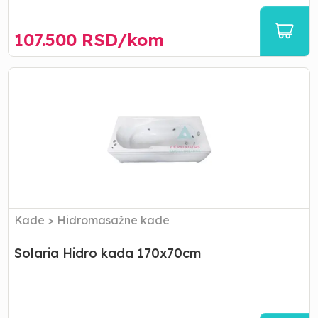
107.500
RSD/
kom
Solaria
Hidro
kada
170x70cm
Kade
>
Hidromasažne kade
Solaria Hidro kada 170x70cm