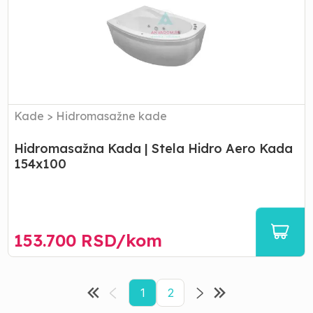
|
Stela
Hidro
Aero
Kada
154x100
Kade
>
Hidromasažne kade
Hidromasažna Kada | Stela Hidro Aero Kada
154x100
153.700
RSD/
kom
1
2