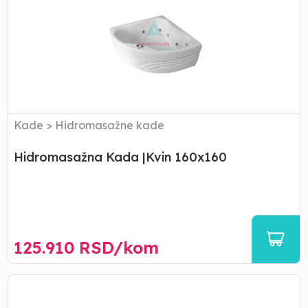
|Kvin
160x160
Kade
>
Hidromasažne kade
Hidromasažna Kada |Kvin 160x160
125.910
RSD/
kom
Hidromasažna
Kada