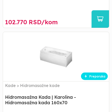
102.770
RSD/
kom
Hidromasažna
Kada
|
Karolina
-
Hidromasažna
kada
160x70
Preporuka
Kade
>
Hidromasažne kade
Hidromasažna Kada | Karolina -
Hidromasažna kada 160x70