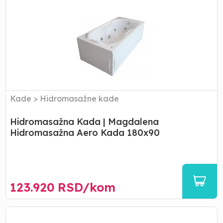
Kada
|
Magdalena
Hidromasažna
Aero
Kada
180x90
Kade
>
Hidromasažne kade
Hidromasažna Kada | Magdalena
Hidromasažna Aero Kada 180x90
123.920
RSD/
kom
Hidromasažna
Kada