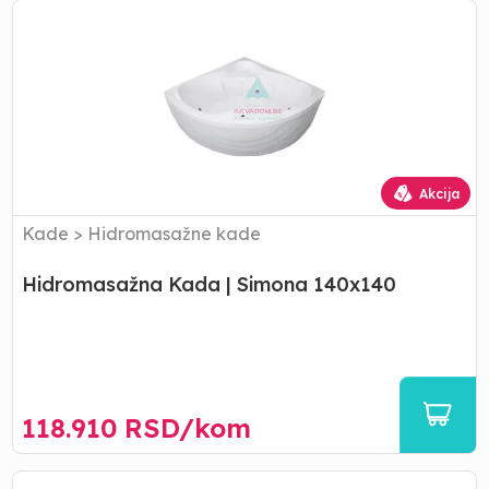
Hidromasažna
Kada
|
Simona
140x140
Akcija
Kade
>
Hidromasažne kade
Hidromasažna Kada | Simona 140x140
118.910
RSD/
kom
Hidromasažna