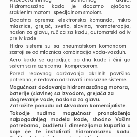
visokokvalitetnog sanitarnog akrila.
Hidromasažna kada je dodatno ojačana
staklenim matom i specijalnom smolom.
Dodatna oprema: elektronska komanda, mikro
mlaznice, grejač, svetlo, slavina, hromoterapija,
naslon za glavu, ručica za kadu, automatski odliv
preliv kade.
Hidro sistemi su sa pneumatskom komandom i
sastoji se od mlaznica kombinacija voda-vazduh.
Aero kada se ugradjuje po dnu kade i čini ga
sistem sa mlaznicama i kompresorom.
Pored redovnog održavanja akrilnih površina
potrebno je redovno održavati i masažne sisteme.
Моgućnost dodavanja hidromasažnog motora,
baterije (slavine) sa izvodom, grejača za
dogrevanje vode, naslona za glavu.
Zatražite ponudu od Akvadom komercijaliste.
Takodje nudimo mogućnost pronalaženja
najpogodnijeg modela kade, shodno Vašim
potrebama, budžetu i dimenzijama kupatila u
koje će te instalirati hidromasažnu kadu.