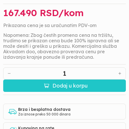
167.490
RSD/
kom
Prikazana cena je sa uračunatim PDV-om
Napomena: Zbog čestih promena cena na tržištu,
trudimo se prikazan cena bude 100% ispravna ali se
može desiti i greška u prikazu. Komercijalna služba
Akvadom doo, obavezno proverava cenu pre
izdavanja krajnje ponude ili predračuna.
1
Dodaj u korpu
Brza i besplatna dostava
Za iznose preko 50 000 dinara
Kupovina na rate