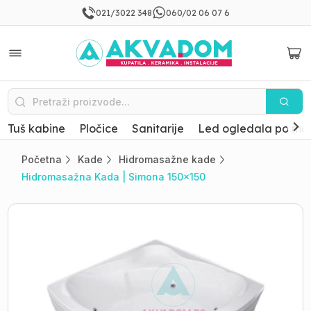
021/3022 348
060/02 06 07 6
Tuš kabine
Pločice
Sanitarije
Led ogledala po mer
Početna
Kade
Hidromasažne kade
Hidromasažna Kada | Simona 150x150