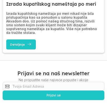
Izrada kupatilskog nameštaja po meri
Izrada kupatilskog nameštaja po meri nikad nije bila
pristupačnija kao sa ponudom u salonu kupatila
Akvadom doo. Uz pomoć našeg stručnog tima, razvili
smo sistem kojim svaki klijent može biti dizajner
sopstvenog nameštaja za kupatilo. Više nije potrebno
da tražite stolara.
Detaljnije
Prijavi se na naš newsletter
Ne propustite naše najveće popuste i akcije
Prijavi se