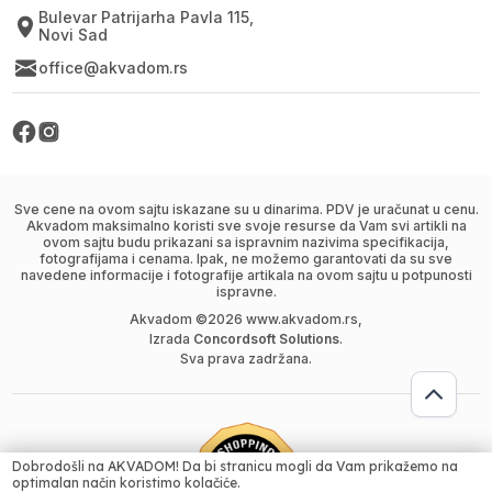
Bulevar Patrijarha Pavla 115,
Novi Sad
office@akvadom.rs
Sve cene na ovom sajtu iskazane su u dinarima. PDV je uračunat u cenu.
Akvadom maksimalno koristi sve svoje resurse da Vam svi artikli na
ovom sajtu budu prikazani sa ispravnim nazivima specifikacija,
fotografijama i cenama. Ipak, ne možemo garantovati da su sve
navedene informacije i fotografije artikala na ovom sajtu u potpunosti
ispravne.
Akvadom ©
2026
www.akvadom.rs,
Izrada
Concordsoft Solutions
.
Sva prava zadržana.
Dobrodošli na AKVADOM! Da bi stranicu mogli da Vam prikažemo na
optimalan način koristimo kolačiće.