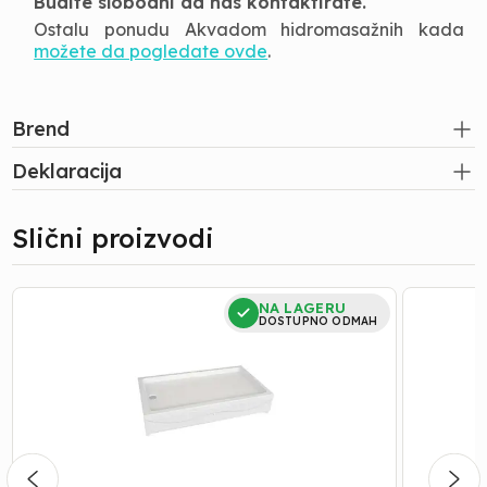
Budite slobodni da nas kontaktirate.
Ostalu ponudu Akvadom hidromasažnih kada
možete da pogledate ovde
.
Brend
Deklaracija
Slični proizvodi
Tuš
Tuš
NA LAGERU
Kada
Kada
DOSTUPNO ODMAH
|
|
Zomar
Zomar
-
-
Bolero
Bolero
-
Ekonomik
Ekonomik
-
-
Lux