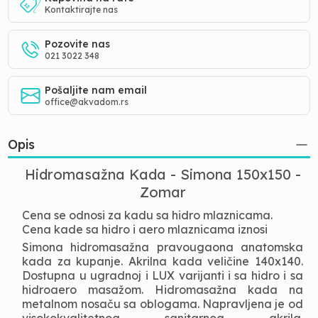
Kontaktirajte nas
Pozovite nas
021 3022 348
Pošaljite nam email
office@akvadom.rs
Opis
Hidromasažna Kada - Simona 150x150 -
Zomar
Cena se odnosi za kadu sa hidro mlaznicama.
Cena kade sa hidro i aero mlaznicama iznosi
Simona hidromasažna pravougaona anatomska
kada za kupanje. Akrilna kada veličine 140x140.
Dostupna u ugradnoj i LUX varijanti i sa hidro i sa
hidroaero masažom. Hidromasažna kada na
metalnom nosaču sa oblogama. Napravljena je od