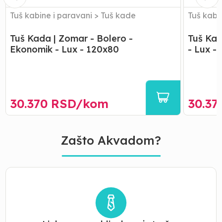
Lux
-
-
100x80
Tuš kabine i paravani
>
Tuš kade
Tuš kabi
120x80
Tuš Kada | Zomar - Bolero -
Tuš Kad
Ekonomik - Lux - 120x80
- Lux -
30.370
RSD/
kom
30.37
Zašto Akvadom?