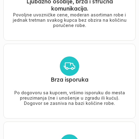
Ljubazno osoblje, brza i stručna
komunikacija.
Povoljne uvozničke cene, moderan asortiman robe i
jednak tretman svakog kupca bez obzira na količinu
poručene robe.
Brza isporuka
Po dogovoru sa kupcem, vršimo isporuku do mesta
preuzimanja (ne i unošenje u zgradu ili kuću).
Dogovor se zasniva na bazi količine robe.