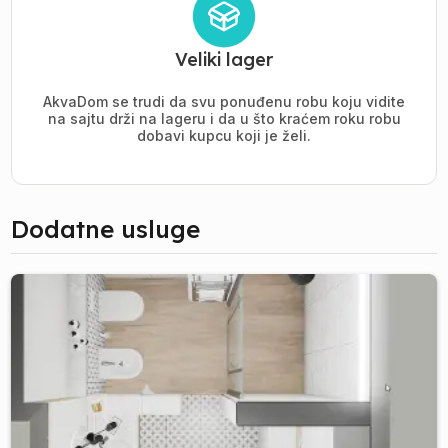
Veliki lager
AkvaDom se trudi da svu ponuđenu robu koju vidite
na sajtu drži na lageru i da u što kraćem roku robu
dobavi kupcu koji je želi.
Dodatne usluge