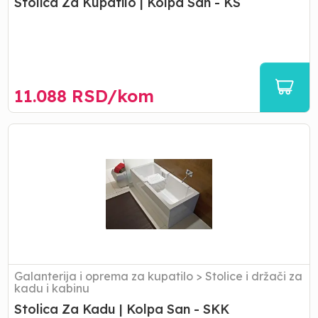
Stolica Za Kupatilo | Kolpa San - KS
11.088
RSD/
kom
Stolica
Za
Kadu
|
Kolpa
San
-
SKK
Galanterija i oprema za kupatilo
>
Stolice i držači za
kadu i kabinu
Stolica Za Kadu | Kolpa San - SKK