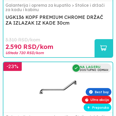
Galanterija i oprema za kupatilo
>
Stolice i držači
za kadu i kabinu
UGK136 KOPF PREMIUM CHROME DRŽAČ
ZA IZLAZAK IZ KADE 30cm
3.310
RSD/
kom
2.590
RSD/
kom
Ušteda
720
RSD/
kom
UGK137
-
23
%
NA LAGERU
KOPF
DOSTUPNO ODMAH
PREMIUM
CHROME
DRŽAČ
ZA
Best buy
IZLAZAK
Ultra akcija
IZ
KADE
Preporuka
BIG