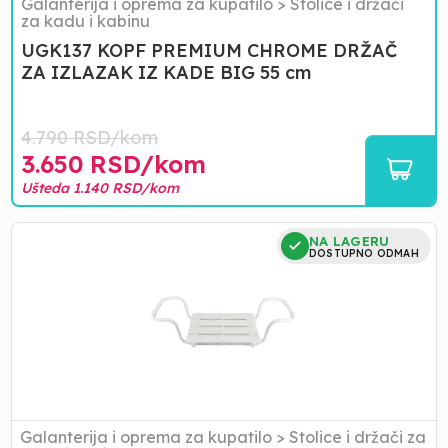
55
Galanterija i oprema za kupatilo
>
Stolice i držači
za kadu i kabinu
cm
UGK137 KOPF PREMIUM CHROME DRŽAČ
ZA IZLAZAK IZ KADE BIG 55 cm
4.790
RSD/
kom
3.650
RSD/
kom
Ušteda
1.140
RSD/
kom
SEDISTE
NA LAGERU
ZA
DOSTUPNO ODMAH
KADU
TG-
1193
Galanterija i oprema za kupatilo
>
Stolice i držači za