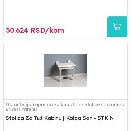
30.624
RSD/
kom
Stolica
Za
Tuš
Kabinu
|
Kolpa
San
-
STK
N
Galanterija i oprema za kupatilo
>
Stolice i držači za
kadu i kabinu
Stolica Za Tuš Kabinu | Kolpa San - STK N