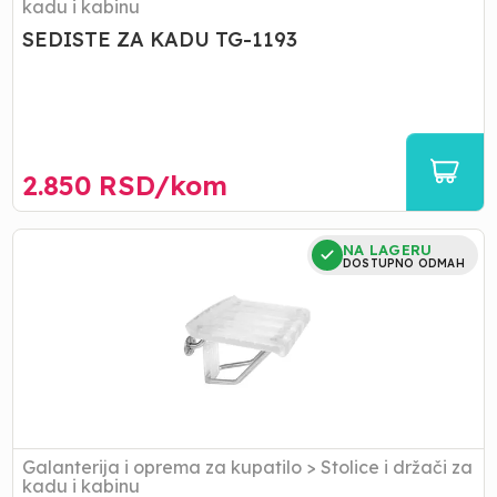
kadu i kabinu
SEDISTE ZA KADU TG-1193
2.850
RSD/
kom
METALNA
NA LAGERU
STOLICA
DOSTUPNO ODMAH
ZA
TUŠ
KABINU
MIS-
02
Galanterija i oprema za kupatilo
>
Stolice i držači za
kadu i kabinu