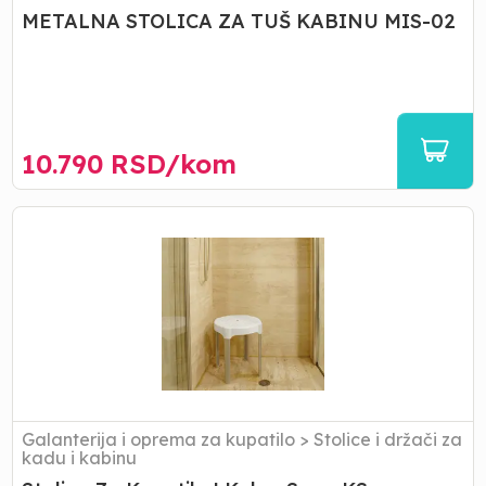
METALNA STOLICA ZA TUŠ KABINU MIS-02
10.790
RSD/
kom
Stolica
Za
Kupatilo
|
Kolpa
San
-
KS
Galanterija i oprema za kupatilo
>
Stolice i držači za
kadu i kabinu