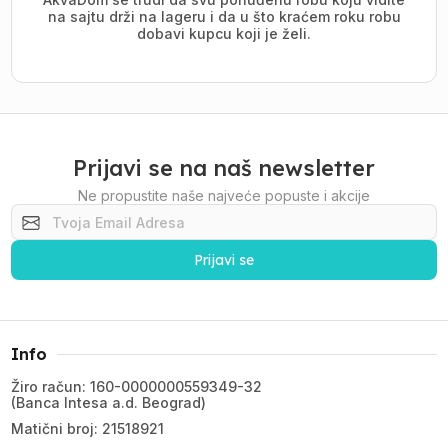
na sajtu drži na lageru i da u što kraćem roku robu
dobavi kupcu koji je želi.
Prijavi se na naš newsletter
Ne propustite naše najveće popuste i akcije
Prijavi se
Info
Žiro račun: 160-0000000559349-32
(Banca Intesa a.d. Beograd)
Matični broj: 21518921