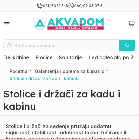
021/3022 348
060/02 06 07 6
Tuš kabine
Pločice
Sanitarije
Led ogledala po mer
Početna
Galanterija i oprema za kupatilo
Stolice i držači za kadu i kabinu
Stolice i držači za kadu i
kabinu
Stolice i držači za sedenje pružaju dodatnu
sigurnost, stabilnost i udobnost tokom tuširanja ili
kupanja, posebno u domovima sa starijim osobama,