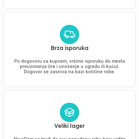
Brza isporuka
Po dogovoru sa kupcem, vršimo isporuku do mesta
preuzimanja (ne i unošenje u zgradu ili kuću).
Dogovor se zasniva na bazi količine robe.
Veliki lager
AkvaDom se trudi da svu ponuđenu robu koju vidite