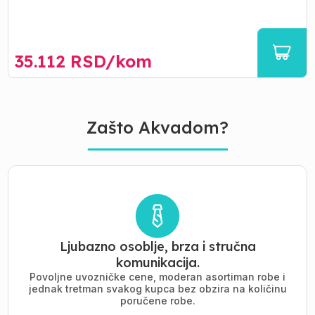
35.112
RSD/
kom
Zašto Akvadom?
Ljubazno osoblje, brza i stručna
komunikacija.
Povoljne uvozničke cene, moderan asortiman robe i
jednak tretman svakog kupca bez obzira na količinu
poručene robe.