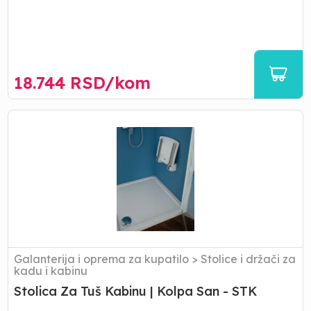
18.744
RSD/
kom
Stolica
Za
Tuš
Kabinu
|
Kolpa
San
-
STK
Galanterija i oprema za kupatilo
>
Stolice i držači za
kadu i kabinu
Stolica Za Tuš Kabinu | Kolpa San - STK