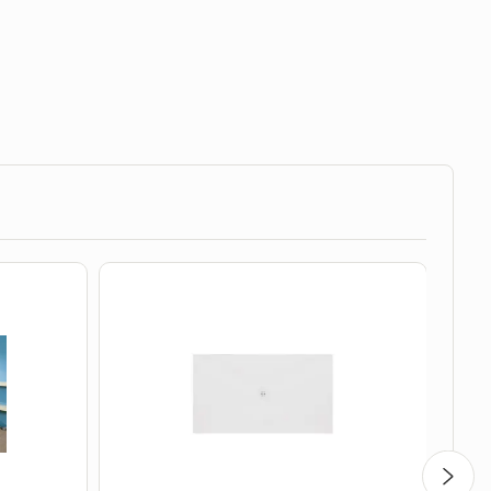
Tuš
Tuš
Kada
Stena
|
|
Lavolta
Atlas
120x90
-
-
Silver
518100
-
90/K