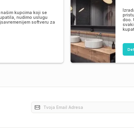
Izrad
našim kupcima koji se
prist
upatila, nudimo uslugu
doo. 
jsavremenijem softveru za
svaki
kupat
Det