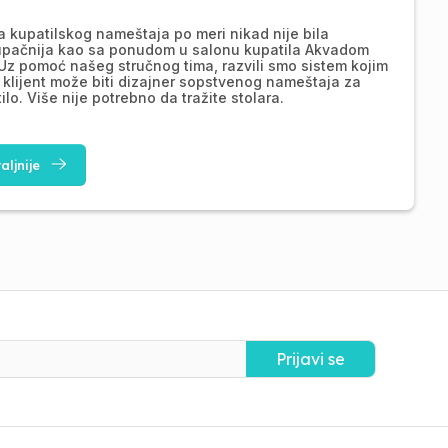
a kupatilskog nameštaja po meri nikad nije bila
upačnija kao sa ponudom u salonu kupatila Akvadom
Uz pomoć našeg stručnog tima, razvili smo sistem kojim
 klijent može biti dizajner sopstvenog nameštaja za
ilo. Više nije potrebno da tražite stolara.
aljnije
Prijavi se