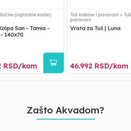
bične (ugradne kade)
Tuš kabine i paravani
>
Tu
paravani
Kolpa San - Tamia -
Vrata za Tuš | Luna
 - 140x70
2
RSD/
kom
46.992
RSD/
kom
Zašto Akvadom?