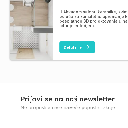
U Akvadom salonu keramike, svim 
odluče za kompletno opremanje k
besplatnog 3D projektovanja u na
crtanje enterijera.
Detaljnije
Prijavi se na naš newsletter
Ne propustite naše najveće popuste i akcije