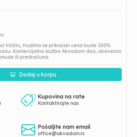
om
 tržištu, trudimo se prikazan cena bude 100%
prikazu. Komercijalna služba Akvadom doo, obavezno
onude ili predračuna.
Dodaj u korpu
Kupovina na rate
a
Kontaktirajte nas
Pošaljite nam email
office@akvadom.rs