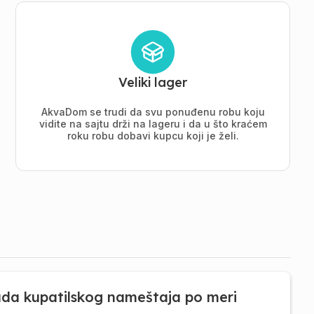
Veliki lager
AkvaDom se trudi da svu ponuđenu robu koju
vidite na sajtu drži na lageru i da u što kraćem
roku robu dobavi kupcu koji je želi.
ada kupatilskog nameštaja po meri