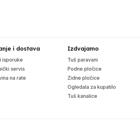
anje i dostava
Izdvajamo
i isporuke
Tuš paravani
ički servis
Podne pločice
ina na rate
Zidne pločice
Ogledala za kupatilo
Tuš kanalice