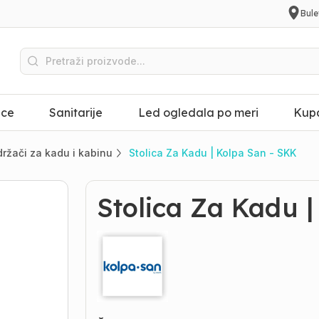
Bule
ice
Sanitarije
Led ogledala po meri
Kupa
 držači za kadu i kabinu
Stolica Za Kadu | Kolpa San - SKK
Stolica Za Kadu 