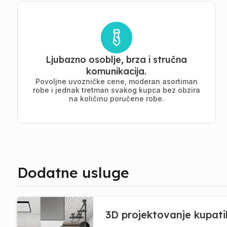
Ljubazno osoblje, brza i stručna
komunikacija.
Povoljne uvozničke cene, moderan asortiman
robe i jednak tretman svakog kupca bez obzira
na količinu poručene robe.
Dodatne usluge
3D projektovanje kupati