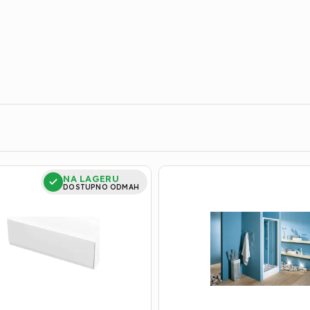
Vrata
NA LAGERU
za
DOSTUPNO ODMAH
Tuš
|
Luna