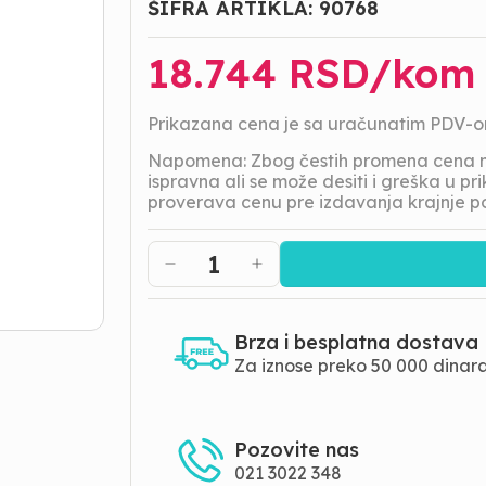
ŠIFRA ARTIKLA:
90768
18.744
RSD/
kom
Prikazana cena je sa uračunatim PDV-
Napomena: Zbog čestih promena cena na
ispravna ali se može desiti i greška u 
proverava cenu pre izdavanja krajnje p
1
Brza i besplatna dostava
Za iznose preko 50 000 dinar
Pozovite nas
021 3022 348