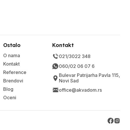
Ostalo
Kontakt
O nama
021/3022 348
Kontakt
060/02 06 07 6
Reference
Bulevar Patrijarha Pavla 115,
Brendovi
Novi Sad
Blog
office@akvadom.rs
Oceni