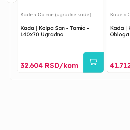
Kade
>
Obične (ugradne kade)
Kade
>
O
Kada | Kolpa San - Tamia -
Kada | 
140x70 Ugradna
Obloga
32.604
RSD/
kom
41.71