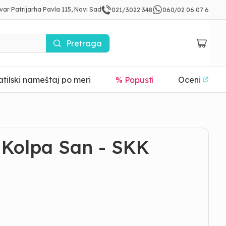
var Patrijarha Pavla 115, Novi Sad
021/3022 348
060/02 06 07 6
Pretraga
tilski nameštaj po meri
Oceni
% Popusti
| Kolpa San - SKK