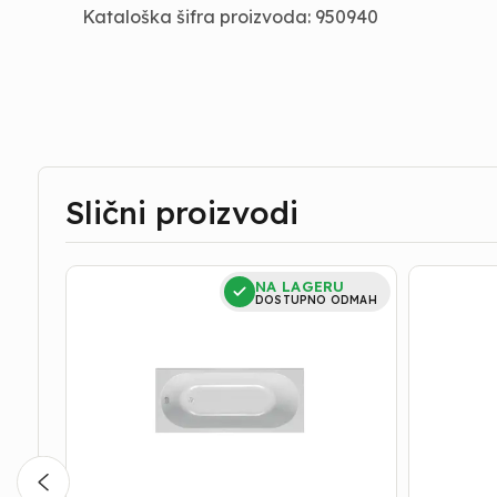
Kataloška šifra proizvoda: 950940
Slični proizvodi
Kada
Kada
NA LAGERU
|
|
DOSTUPNO ODMAH
Kolpa
Kolpa
San
San
-
-
Tamia
Tamia
-
-
140x70
Obloga
Ugradna
-
140x70