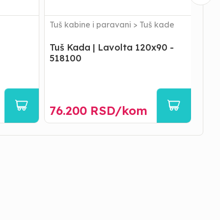
š
Tuš kabine i paravani
>
Tuš kade
Tuš 
para
Tuš Kada | Lavolta 120x90 -
Tuš 
518100
90/
76.200
RSD/
kom
27.