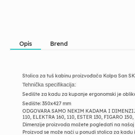
Opis
Brend
Stolica za tuš kabinu proizvođača Kolpa San SK
Tehnička specifikacija:
Sedište za kadu za kupanje ergonomski je oblik
Sedište: 350x427 mm
ODGOVARA SAMO NEKIM KADAMA I DIMENZIJAMA: 
110, ELEKTRA 160, 110, ESTER 130, FIGARO 150, 11
Dimenzije proizvoda možete pogledati na našoj sl
Proizvod se može naći u ponudi stolica za kad