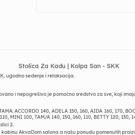
Stolica Za Kadu | Kolpa San - SKK
K, ugodno sedenje i relaksacija.
ovano i nepogrešivo je pomoćno sredstvo za sve, koji ima
ACCORDO 140, ADELA 150, 160, AIDA 160, 170, BOOGIE
0, MINI 100, TAM/A 140, 150, 160, 110, BETTY 120, 130, 14
ici 2.
u i kabinu AkvaDom salona a našu ponudu pomenutih proi