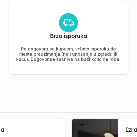
Brza isporuka
Po dogovoru sa kupcem, vršimo isporuku do
mesta preuzimanja (ne i unošenje u zgradu ili
kuću). Dogovor se zasniva na bazi količine robe.
la
Izr