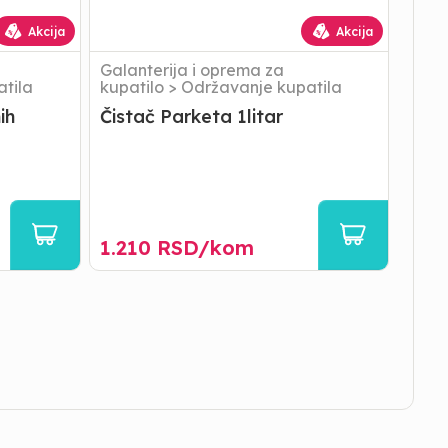
Akcija
Akcija
Galanterija i oprema za
tila
kupatilo
>
Održavanje kupatila
ih
Čistač Parketa 1litar
1.210
RSD/
kom