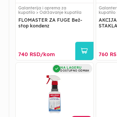
Galanterija i oprema za
Galanter
kupatilo
>
Održavanje kupatila
kupatilo
FLOMASTER ZA FUGE Bež-
AKCIJA
stop kondenz
STAKLA
740
RSD/
kom
760
RS
ČISTAČ
CREAM
NA LAGERU
TUŠ
LEANSER
DOSTUPNO ODMAH
KABINA
GLASS
0,5
SCRUB
L
100ML
MELLERUD
87504100