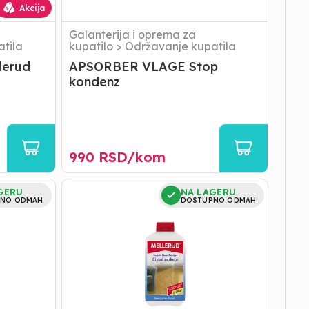
Akcija
Galanterija i oprema za
tila
kupatilo
>
Održavanje kupatila
lerud
APSORBER VLAGE Stop
kondenz
990
RSD/
kom
Čistač
GERU
NA LAGERU
Parketa
NO ODMAH
DOSTUPNO ODMAH
1litar