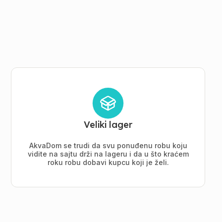
Veliki lager
AkvaDom se trudi da svu ponuđenu robu koju
vidite na sajtu drži na lageru i da u što kraćem
roku robu dobavi kupcu koji je želi.