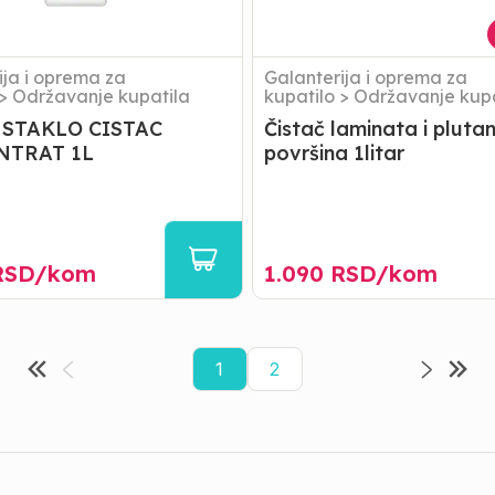
ija i oprema za
Galanterija i oprema za
>
Održavanje kupatila
kupatilo
>
Održavanje kupa
STAKLO CISTAC
Čistač laminata i plutan
NTRAT 1L
površina 1litar
SD/
kom
1.090
RSD/
kom
1
2