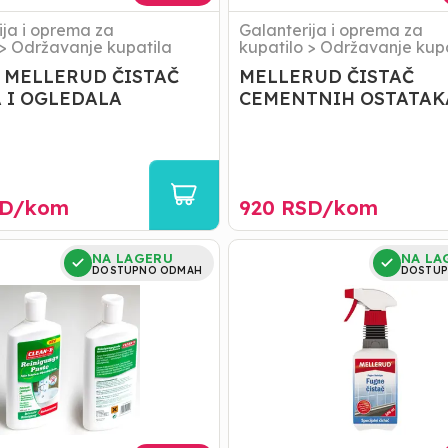
ija i oprema za
Galanterija i oprema za
>
Održavanje kupatila
kupatilo
>
Održavanje kupa
 MELLERUD ČISTAČ
MELLERUD ČISTAČ
 I OGLEDALA
CEMENTNIH OSTATAK
D/
kom
920
RSD/
kom
Fugne
NA LAGERU
NA LA
/
Čistač
DOSTUPNO ODMAH
DOSTUP
500ml
Melerud
099