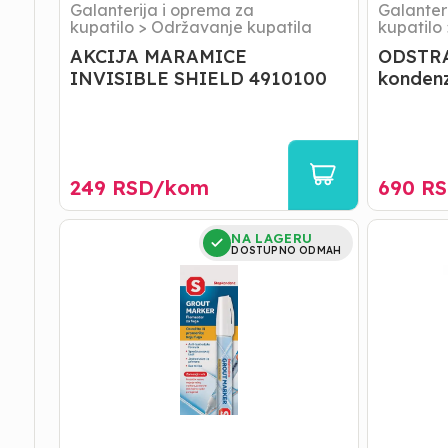
Galanterija i oprema za
Galanter
kupatilo
>
Održavanje kupatila
kupatilo
AKCIJA MARAMICE
ODSTRA
INVISIBLE SHIELD 4910100
konden
249
RSD/
kom
690
RS
FLOMASTER
AKCIJA
NA LAGERU
ZA
MELLERU
DOSTUPNO ODMAH
FUGE
ČISTAČ
Bež-
STAKLA
stop
I
kondenz
OGLEDAL