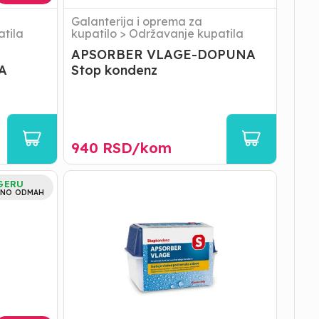
Galanterija i oprema za
tila
kupatilo
>
Održavanje kupatila
APSORBER VLAGE-DOPUNA
A
Stop kondenz
940
RSD/
kom
APSORBER
GERU
VLAGE
NO ODMAH
Stop
kondenz