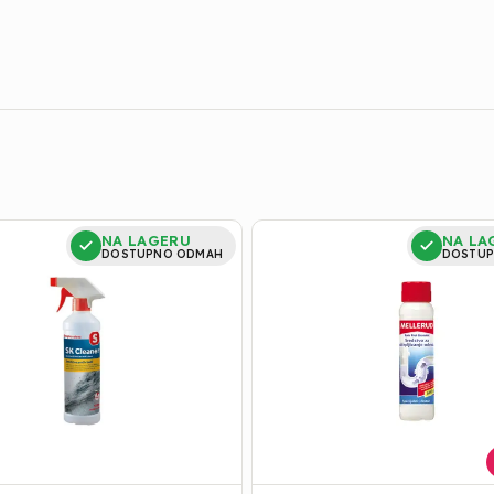
JIVAČ
AKCIJA
NA LAGERU
NA LA
SREDSTVO
DOSTUPNO ODMAH
DOSTUP
ZA
ODVOD
Cevocistac
Granulat
600g