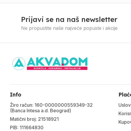
Prijavi se na naš newsletter
Ne propustite naše najveće popuste i akcije
Info
Plać
Žiro račun: 160-0000000559349-32
Uslov
(Banca Intesa a.d. Beograd)
Korisn
Matični broj: 21518921
Kupov
PIB: 111664830