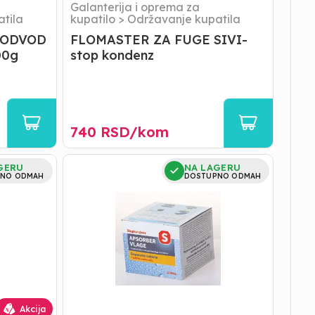
Galanterija i oprema za
tila
kupatilo
>
Održavanje kupatila
 ODVOD
FLOMASTER ZA FUGE SIVI-
00g
stop kondenz
740
RSD/
kom
APSORBER
GERU
NA LAGERU
VLAGE-
NO ODMAH
DOSTUPNO ODMAH
DOPUNA
Stop
kondenz
Akcija