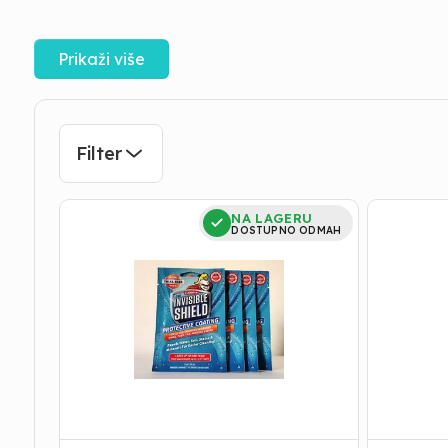
Prikaži više
Filter
AKCIJA
ODSTRAN
NA LAGERU
MARAMICE
BUĐI
DOSTUPNO ODMAH
INVISIBLE
Stop
SHIELD
kondenz
4910100
500ml