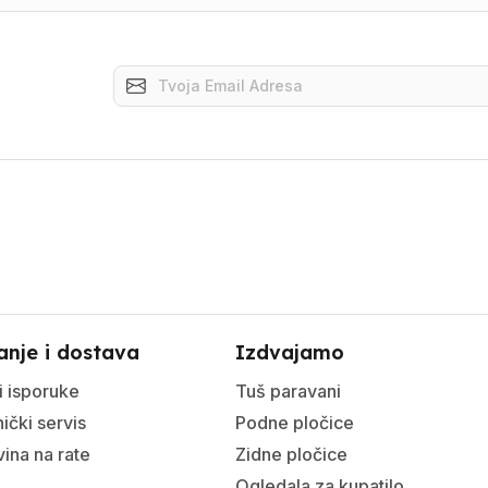
anje i dostava
Izdvajamo
i isporuke
Tuš paravani
ički servis
Podne pločice
ina na rate
Zidne pločice
Ogledala za kupatilo