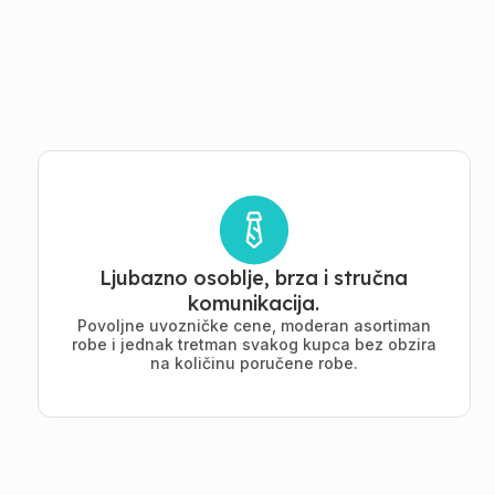
Ljubazno osoblje, brza i stručna
komunikacija.
Povoljne uvozničke cene, moderan asortiman
robe i jednak tretman svakog kupca bez obzira
na količinu poručene robe.