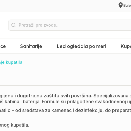
Bule
ice
Sanitarije
Led ogledala po meri
Kupa
je kupatila
ijenu i dugotrajnu zaštitu svih površina.
Specijalizovana s
š kabina i baterija. Formule su prilagođene svakodnevnoj up
ilo – od sredstava za kamenac i dezinfekciju, do preparat
nog kupatila.