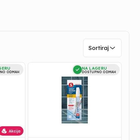
Sortiraj
FLOMASTER
GERU
NA LAGERU
ZA
NO ODMAH
DOSTUPNO ODMAH
FUGE
SIVI-
stop
kondenz
Akcija