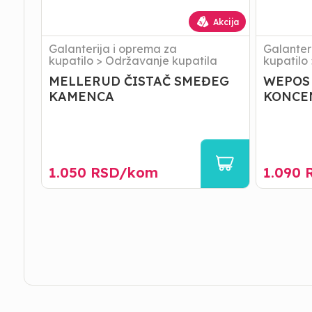
Akcija
Galanterija i oprema za
Galanter
kupatilo
>
Održavanje kupatila
kupatilo
MELLERUD ČISTAČ SMEĐEG
WEPOS 
KAMENCA
KONCE
1.050
RSD/
kom
1.090
R