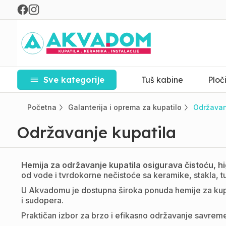
Sve kategorije
Tuš kabine
Ploč
Početna
Galanterija i oprema za kupatilo
Održavan
Održavanje kupatila
Hemija za održavanje kupatila osigurava čistoću, hig
od vode i tvrdokorne nečistoće sa keramike, stakla, tu
U Akvadomu je dostupna široka ponuda hemije za kupat
i sudopera.
Praktičan izbor za brzo i efikasno održavanje savreme