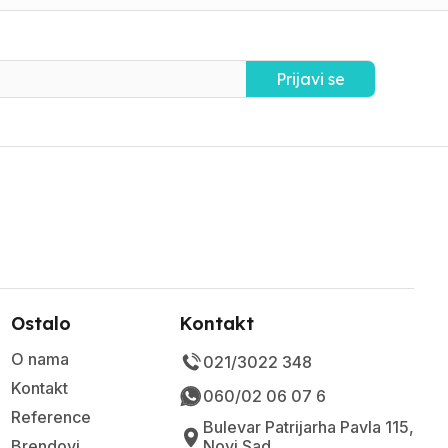
Prijavi se
Ostalo
Kontakt
O nama
021/3022 348
Kontakt
060/02 06 07 6
Reference
Bulevar Patrijarha Pavla 115,
Brendovi
Novi Sad