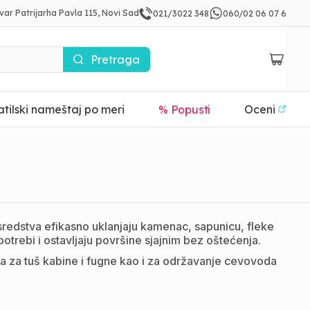
var Patrijarha Pavla 115, Novi Sad
021/3022 348
060/02 06 07 6
Pretraga
tilski nameštaj po meri
% Popusti
Oceni
redstva efikasno uklanjaju kamenac, sapunicu, fleke
otrebi i ostavljaju površine sjajnim bez oštećenja.
a za tuš kabine i fugne kao i za održavanje cevovoda