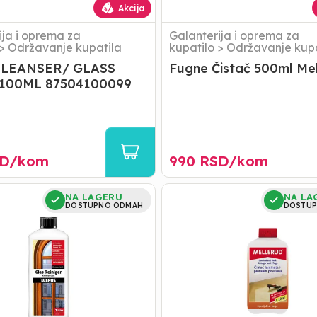
Akcija
ija i oprema za
Galanterija i oprema za
>
Održavanje kupatila
kupatilo
>
Održavanje kupa
 LEANSER/ GLASS
Fugne Čistač 500ml Me
100ML 87504100099
D/
kom
990
RSD/
kom
Čistač
NA LAGERU
NA LA
laminata
DOSTUPNO ODMAH
DOSTUP
i
RAT
plutanih
površina
1litar