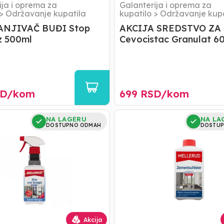
ija i oprema za
Galanterija i oprema za
>
Održavanje kupatila
kupatilo
>
Održavanje kupa
NJIVAČ BUĐI Stop
AKCIJA SREDSTVO ZA
z 500ml
Cevocistac Granulat 6
D/
kom
699
RSD/
kom
MELLERUD
NA LAGERU
NA LA
D
ČISTAČ
DOSTUPNO ODMAH
DOSTUP
CEMENTNIH
OSTATAKA
A
Akcija