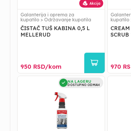
Akcija
Galanterija i oprema za
Galanter
kupatilo
>
Održavanje kupatila
kupatilo
ČISTAČ TUŠ KABINA 0,5 L
CREAM
MELLERUD
SCRUB 
950
RSD/
kom
970
RS
MELLERUD
WEPOS
NA LAGERU
ČISTAČ
STAKLO
DOSTUPNO ODMAH
SMEĐEG
CISTAC
KAMENCA
KONCENT
1L