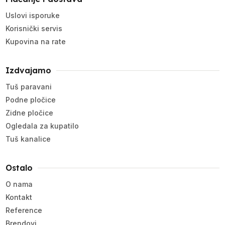
Uslovi isporuke
Korisnički servis
Kupovina na rate
Izdvajamo
Tuš paravani
Podne pločice
Zidne pločice
Ogledala za kupatilo
Tuš kanalice
Ostalo
O nama
Kontakt
Reference
Brendovi