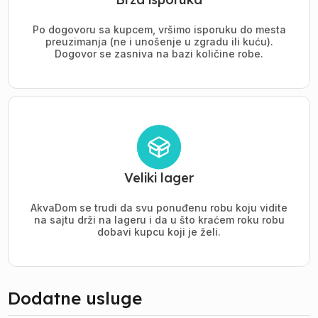
Po dogovoru sa kupcem, vršimo isporuku do mesta
preuzimanja (ne i unošenje u zgradu ili kuću).
Dogovor se zasniva na bazi količine robe.
Veliki lager
AkvaDom se trudi da svu ponuđenu robu koju vidite
na sajtu drži na lageru i da u što kraćem roku robu
dobavi kupcu koji je želi.
Dodatne usluge