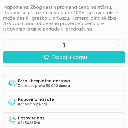
Napomena: Zbog čestih promena cena na tržištu,
trudimo se prikazan cena bude 100% ispravna ali se
može desiti i greška u prikazu. Komercijalna služba
Akvadom doo, obavezno proverava cenu pre
izdavanja krajnje ponude ili predračuna.
1
Dodaj u korpu
Brza i besplatna dostava
Za iznose preko 50 000 dinara
Kupovina na rate
Kontaktirajte nas
Pozovite nas
021 3022 348