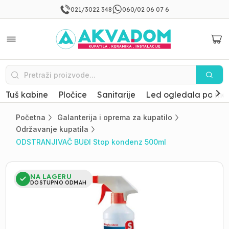
021/3022 348
060/02 06 07 6
Tuš kabine
Pločice
Sanitarije
Led ogledala po mer
Početna
Galanterija i oprema za kupatilo
Održavanje kupatila
ODSTRANJIVAČ BUĐI Stop kondenz 500ml
NA LAGERU
DOSTUPNO ODMAH