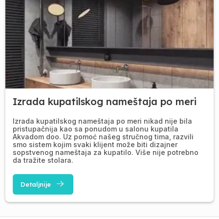
Izrada kupatilskog nameštaja po meri
Izrada kupatilskog nameštaja po meri nikad nije bila
pristupačnija kao sa ponudom u salonu kupatila
Akvadom doo. Uz pomoć našeg stručnog tima, razvili
smo sistem kojim svaki klijent može biti dizajner
sopstvenog nameštaja za kupatilo. Više nije potrebno
da tražite stolara.
Detaljnije