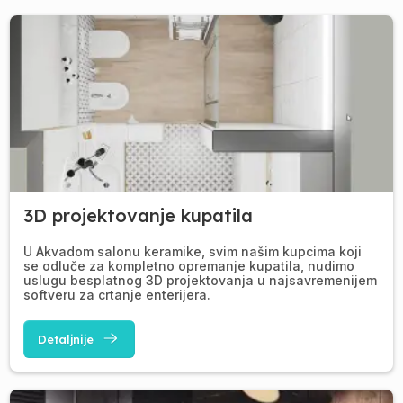
3D projektovanje kupatila
U Akvadom salonu keramike, svim našim kupcima koji
se odluče za kompletno opremanje kupatila, nudimo
uslugu besplatnog 3D projektovanja u najsavremenijem
softveru za crtanje enterijera.
Detaljnije