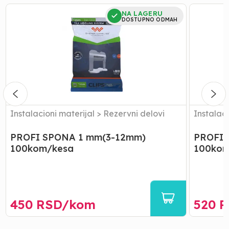
PROFI
PROFI
NA LAGERU
SPONA
SPONA
DOSTUPNO ODMAH
1
1,5
mm(3-
mm(3-
12mm)
12mm)
100kom/kesa
100kom/
Instalacioni materijal
>
Rezervni delovi
Instalaci
PROFI SPONA 1 mm(3-12mm)
PROFI 
100kom/kesa
100kom
450
RSD/
kom
520
R