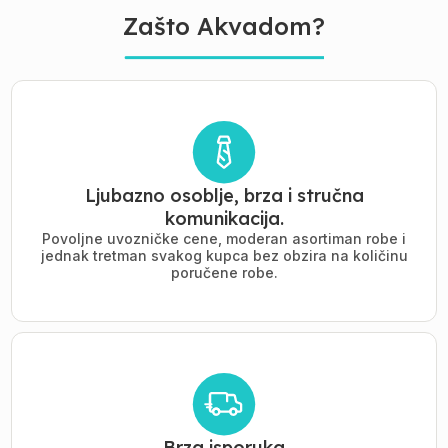
Zašto Akvadom?
Ljubazno osoblje, brza i stručna
komunikacija.
Povoljne uvozničke cene, moderan asortiman robe i
jednak tretman svakog kupca bez obzira na količinu
poručene robe.
Brza isporuka