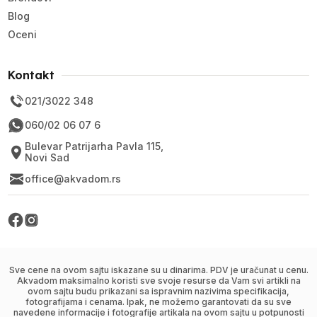
Blog
Oceni
Kontakt
021/3022 348
060/02 06 07 6
Bulevar Patrijarha Pavla 115,
Novi Sad
office@akvadom.rs
Sve cene na ovom sajtu iskazane su u dinarima. PDV je uračunat u cenu.
Akvadom maksimalno koristi sve svoje resurse da Vam svi artikli na
ovom sajtu budu prikazani sa ispravnim nazivima specifikacija,
fotografijama i cenama. Ipak, ne možemo garantovati da su sve
navedene informacije i fotografije artikala na ovom sajtu u potpunosti