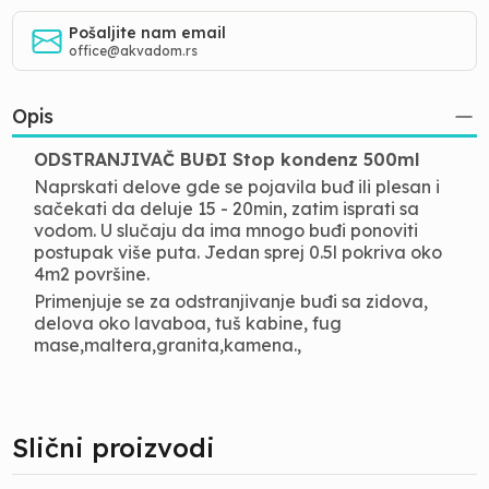
Pošaljite nam email
office@akvadom.rs
Opis
ODSTRANJIVAČ BUĐI Stop kondenz 500ml
Naprskati delove gde se pojavila buđ ili plesan i
sačekati da deluje 15 - 20min, zatim isprati sa
vodom. U slučaju da ima mnogo buđi ponoviti
postupak više puta. Jedan sprej 0.5l pokriva oko
4m2 površine.
Primenjuje se za odstranjivanje buđi sa zidova,
delova oko lavaboa, tuš kabine, fug
mase,maltera,granita,kamena.,
Slični proizvodi