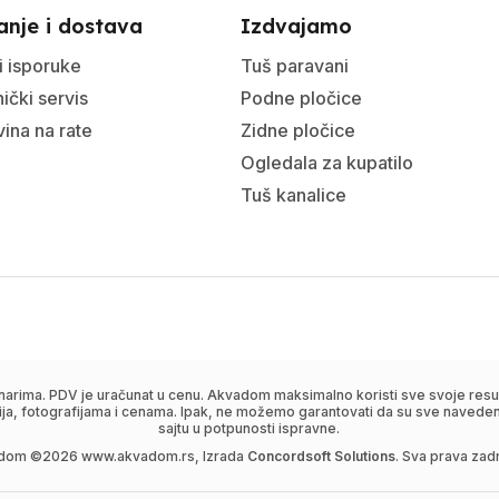
anje i dostava
Izdvajamo
i isporuke
Tuš paravani
ički servis
Podne pločice
ina na rate
Zidne pločice
Ogledala za kupatilo
Tuš kanalice
narima. PDV je uračunat u cenu. Akvadom maksimalno koristi sve svoje resur
ija, fotografijama i cenama. Ipak, ne možemo garantovati da su sve navedene
sajtu u potpunosti ispravne.
dom ©
2026
www.akvadom.rs, Izrada
Concordsoft Solutions
. Sva prava zad