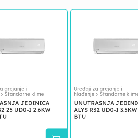
NJA
UNUTRASNJA
A
JEDINICA
ALYS
R32
UD0-
I
3.5KW
12000
BTU
a grejanje i
Uređaji za grejanje i
>
Standarne klime
hlađenje
>
Standarne klim
ASNJA JEDINICA
UNUTRASNJA JEDINI
32 25 UD0-I 2.6KW
ALYS R32 UD0-I 3.5KW
TU
BTU