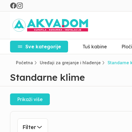
Sve kategorije
Tuš kabine
Ploč
Početna
Uređaji za grejanje i hlađenje
Standarne 
Standarne klime
Prikaži više
Filter