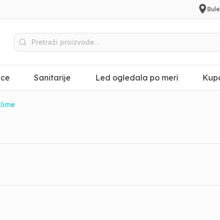
Bule
ice
Sanitarije
Led ogledala po meri
Kupa
klime