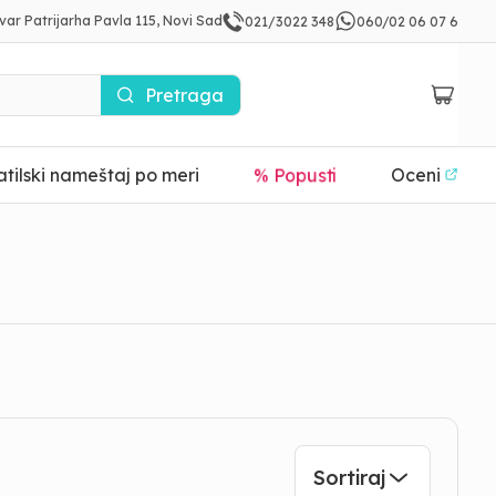
var Patrijarha Pavla 115, Novi Sad
021/3022 348
060/02 06 07 6
Pretraga
tilski nameštaj po meri
% Popusti
Oceni
Sortiraj