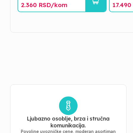
2.360
RSD/
kom
17.490
Ljubazno osoblje, brza i stručna
komunikacija.
Povoljne uvozničke cene, moderan asortiman