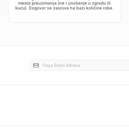
mesta preuzimanja (ne i unošenje u zgradu ili
kuću). Dogovor se zasniva na bazi količine robe.