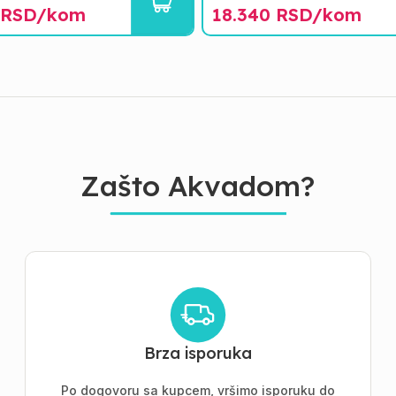
RSD/
kom
18.340
RSD/
kom
Zašto Akvadom?
Brza isporuka
Po dogovoru sa kupcem, vršimo isporuku do