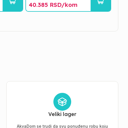
40.385
RSD/
kom
Veliki lager
AkvaDom se trudi da svu ponuđenu robu koju