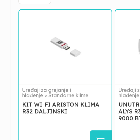
KIT
UNUTRAS
WI-
JEDINIC
FI
ALYS
ARISTON
R32
KLIMA
25
R32
UD0-
DALJINSKI
I
2.6KW
9000
BTU
Uređaji za grejanje i
Uređaji z
hlađenje
>
Standarne klime
hlađenje
KIT WI-FI ARISTON KLIMA
UNUTR
R32 DALJINSKI
ALYS R
9000 B