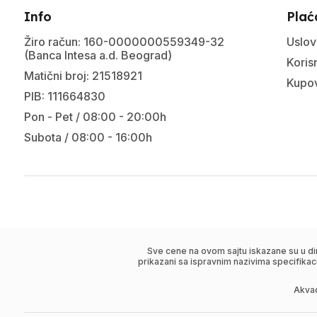
Info
Plać
Žiro račun: 160-0000000559349-32
Uslov
(Banca Intesa a.d. Beograd)
Korisn
Matični broj: 21518921
Kupov
PIB: 111664830
Pon - Pet / 08:00 - 20:00h
Subota / 08:00 - 16:00h
Sve cene na ovom sajtu iskazane su u di
prikazani sa ispravnim nazivima specifikac
Akva