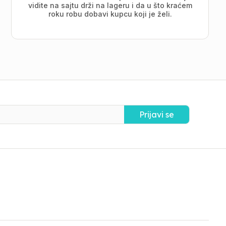
vidite na sajtu drži na lageru i da u što kraćem
roku robu dobavi kupcu koji je želi.
Prijavi se