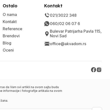
Ostalo
Kontakt
O nama
021/3022 348
Kontakt
060/02 06 07 6
Reference
Bulevar Patrijarha Pavla 115,
Brendovi
Novi Sad
Blog
office@akvadom.rs
Oceni
se da Vam svi artikli na ovom sajtu budu
 informacije i fotografije artikala na ovom
ržana.