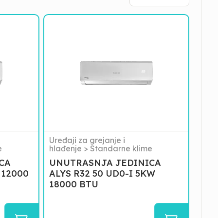
UNUTRASNJA
JEDINICA
ALYS
R32
50
UD0-
I
5KW
18000
BTU
Uređaji za grejanje i
e
hlađenje
>
Standarne klime
CA
UNUTRASNJA JEDINICA
 12000
ALYS R32 50 UD0-I 5KW
18000 BTU