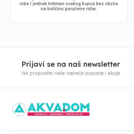
robe i jednak tretman svakog kupca bez obzira
na količinu poručene robe.
Prijavi se na naš newsletter
Ne propustite naše najveće popuste i akcije