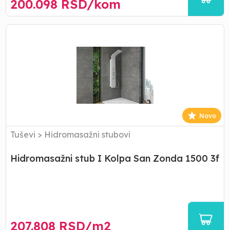
200.098
RSD/
kom
Hidromasažni
stub
I
Kolpa
San
Zonda
1500
3f
Novo
Tuševi
>
Hidromasažni stubovi
Hidromasažni stub I Kolpa San Zonda 1500 3f
207.808
RSD/
m2