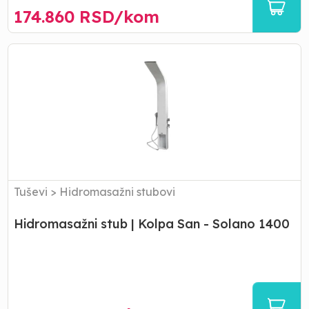
174.860
RSD/
kom
Hidromasažni
stub
|
Kolpa
San
-
Solano
1400
Tuševi
>
Hidromasažni stubovi
Hidromasažni stub | Kolpa San - Solano 1400