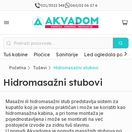
021/3022 348
060/02 06 07 6
Tuš kabine
Pločice
Sanitarije
Led ogledala po mer
Početna
Tuševi
Hidromasažni stubovi
Hidromasažni stubovi
Masažni ili hidromasažni stub predstavlja sistem za
kupatilo koji je veoma praktičan i može se koristiti kao
hidromasažna kabina, a pri tome montaža je
pojednostavljena i može se montirati na već
postojeće izvode za zidnu tuš slavinu.
U ponudi Akvadoma je ponuda masažnih stubova po