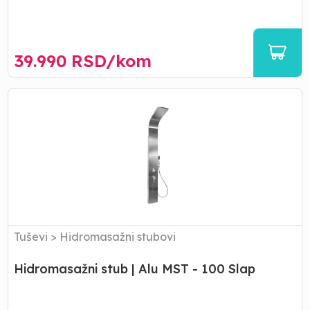
39.990
RSD/
kom
Hidromasažni
stub
|
Alu
MST
-
100
Slap
Tuševi
>
Hidromasažni stubovi
Hidromasažni stub | Alu MST - 100 Slap