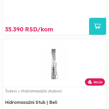
35.390
RSD/
kom
Hidromasažni
Stub
|
Beli
Akcija
Tuševi
>
Hidromasažni stubovi
Hidromasažni Stub | Beli