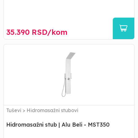
35.390
RSD/
kom
Hidromasažni
stub
|
Alu
Beli
-
MST350
Tuševi
>
Hidromasažni stubovi
Hidromasažni stub | Alu Beli - MST350