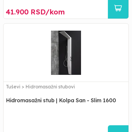
41.900
RSD/
kom
Hidromasažni
stub
|
Kolpa
San
-
Slim
1600
Tuševi
>
Hidromasažni stubovi
Hidromasažni stub | Kolpa San - Slim 1600