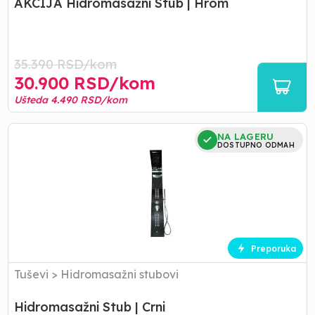
AKCIJA Hidromasažni Stub | Hrom
35.390
RSD/
kom
30.900
RSD/
kom
Ušteda
4.490
RSD/
kom
Hidromasažni
NA LAGERU
Stub
DOSTUPNO ODMAH
|
Crni
Preporuka
Tuševi
>
Hidromasažni stubovi
Hidromasažni Stub | Crni