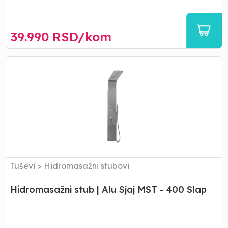
39.990
RSD/
kom
Hidromasažni
stub
|
Alu
Sjaj
MST
-
400
Slap
Tuševi
>
Hidromasažni stubovi
Hidromasažni stub | Alu Sjaj MST - 400 Slap