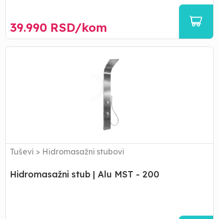
39.990
RSD/
kom
Hidromasažni
stub
|
Alu
MST
-
200
Tuševi
>
Hidromasažni stubovi
Hidromasažni stub | Alu MST - 200