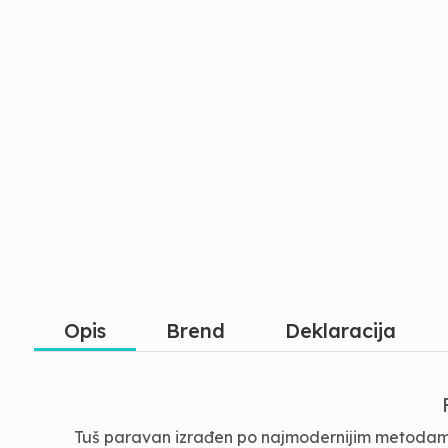
Opis
Brend
Deklaracija
Tuš paravan izrađen po najmodernijim metodama. 