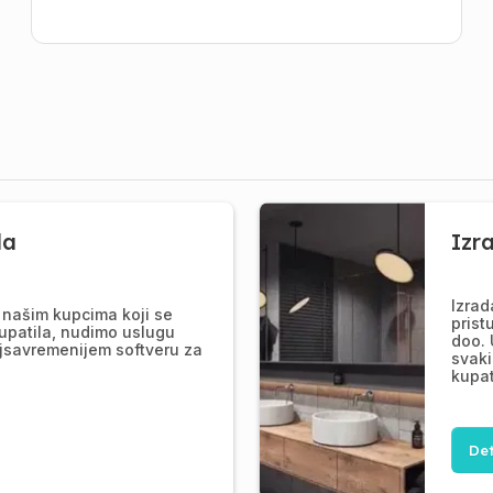
la
Izr
Izrad
našim kupcima koji se
prist
upatila, nudimo uslugu
doo. 
jsavremenijem softveru za
svaki
kupat
Det