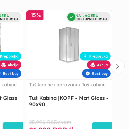
Tuš
Tuš
-
15
%
-
19
GERU
NA LAGERU
Kabina
Kabin
NO ODMAH
DOSTUPNO ODMAH
|KOPF
|
-
KOPF
Mat
-
Glass
Clear
-
Glass
90x90
-
Preporuka
Preporuka
120X
Akcija
Akcija
Best buy
Best buy
 kabine
Tuš kabine i paravani
>
Tuš kabine
Tuš 
t Glass
Tuš Kabina |KOPF - Mat Glass -
Tuš 
90x90
Gla
25.990
RSD/
kom
43.