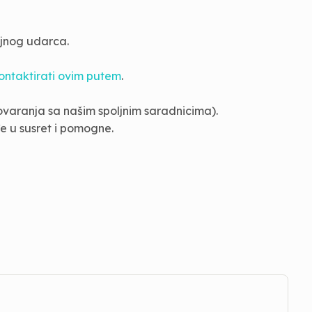
ajnog udarca.
ontaktirati ovim putem
.
ovaranja sa našim spoljnim saradnicima).
đe u susret i pomogne.