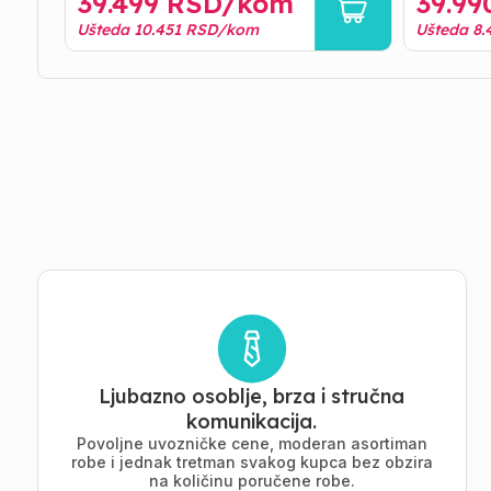
39.499
RSD/
kom
39.99
Ušteda
10.451
RSD/
kom
Ušteda
8.
Ljubazno osoblje, brza i stručna
komunikacija.
Povoljne uvozničke cene, moderan asortiman
robe i jednak tretman svakog kupca bez obzira
na količinu poručene robe.