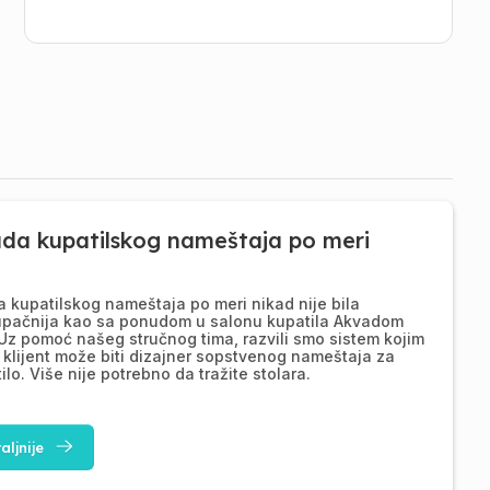
ada kupatilskog nameštaja po meri
a kupatilskog nameštaja po meri nikad nije bila
upačnija kao sa ponudom u salonu kupatila Akvadom
Uz pomoć našeg stručnog tima, razvili smo sistem kojim
 klijent može biti dizajner sopstvenog nameštaja za
ilo. Više nije potrebno da tražite stolara.
aljnije