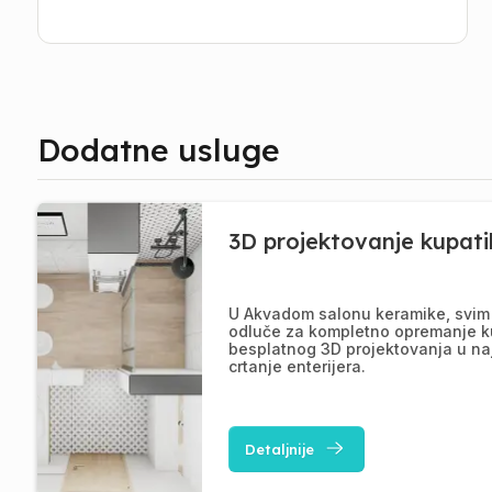
Dodatne usluge
3D projektovanje kupati
U Akvadom salonu keramike, svim 
odluče za kompletno opremanje k
besplatnog 3D projektovanja u na
crtanje enterijera.
Detaljnije