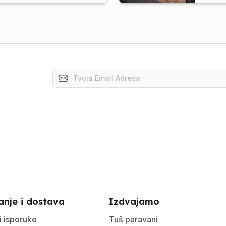
anje i dostava
Izdvajamo
i isporuke
Tuš paravani