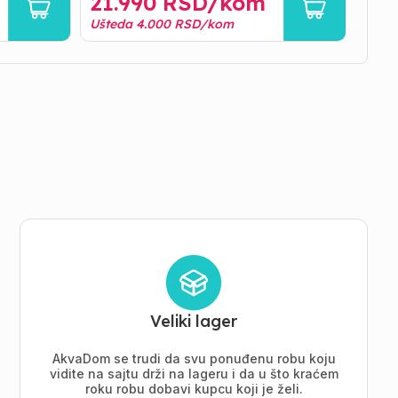
21.990
RSD/
kom
34
Ušteda
4.000
RSD/
kom
Ušte
Veliki lager
AkvaDom se trudi da svu ponuđenu robu koju
vidite na sajtu drži na lageru i da u što kraćem
roku robu dobavi kupcu koji je želi.