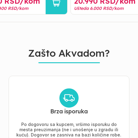
0
RSD/
kom
20.990
RSD/
kom
400
RSD/
kom
Ušteda
6.000
RSD/
kom
Zašto Akvadom?
Brza isporuka
Po dogovoru sa kupcem, vršimo isporuku do
mesta preuzimanja (ne i unošenje u zgradu ili
kuću). Dogovor se zasniva na bazi količine robe.