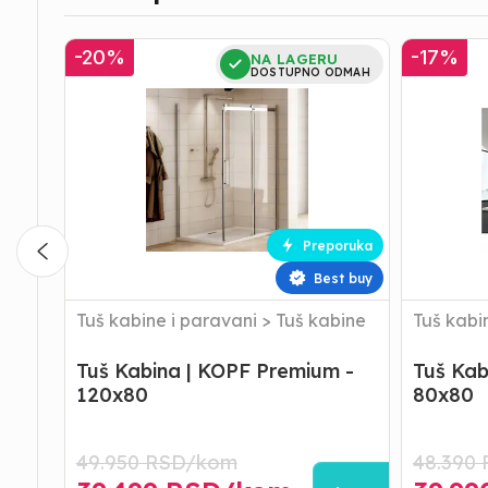
Tuš
Tuš
-
20
%
-
17
%
NA LAGERU
Kabina
Kabina
DOSTUPNO ODMAH
|
|
KOPF
KOPF
Premium
Premium
-
-
120x80
80x80
Preporuka
Best buy
Tuš kabine i paravani
>
Tuš kabine
Tuš kabi
Tuš Kabina | KOPF Premium -
Tuš Kab
120x80
80x80
49.950
RSD/
kom
48.390