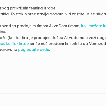
bog praktičnih tehnika izrade.
takla. To staklo predstavlja dodatni vid zaštite usled sluč
ultovati sa prodajnim timom AkvaDom timom,
koji možete k
cu.
ntažu (kontaktiratje prodajnu službu Akvadoma u vezi dog
nas kontaktirate
jer će naš prodajni tim biti tu da Vam iza
i paravana
pogledajte ovde
.