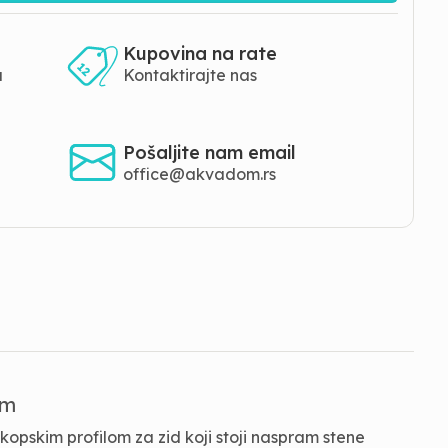
Kupovina na rate
a
Kontaktirajte nas
Pošaljite nam email
office@akvadom.rs
cm
opskim profilom za zid koji stoji naspram stene