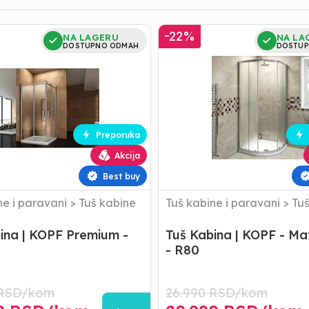
Tuš
-
22
%
NA LAGERU
NA LA
Kabina
DOSTUPNO ODMAH
DOSTUP
|
KOPF
-
Mat
Glass
-
Preporuka
R80
Akcija
Best buy
ne i paravani
>
Tuš kabine
Tuš kabine i paravani
>
Tuš
ina | KOPF Premium -
Tuš Kabina | KOPF - Ma
- R80
RSD/
kom
26.990
RSD/
kom