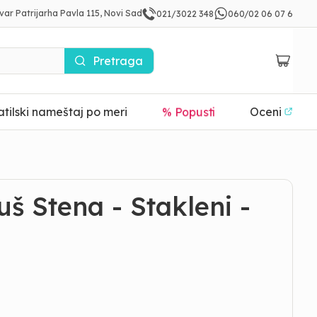
var Patrijarha Pavla 115, Novi Sad
021/3022 348
060/02 06 07 6
Pretraga
tilski nameštaj po meri
% Popusti
Oceni
š Stena - Stakleni -