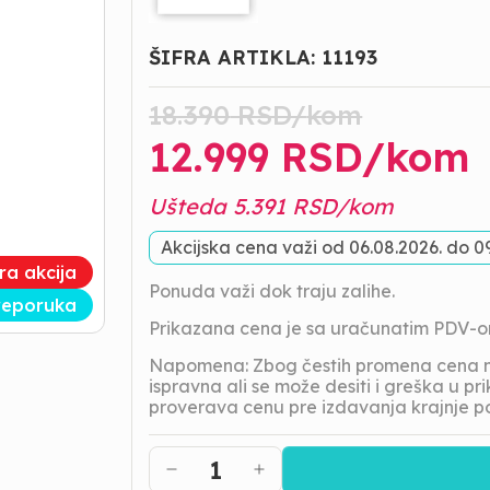
ŠIFRA ARTIKLA:
11193
18.390
RSD/
kom
12.999
RSD/
kom
Ušteda
5.391
RSD/
kom
Akcijska cena važi od
06.08.2026.
do
0
tra akcija
Ponuda važi dok traju zalihe.
reporuka
Prikazana cena je sa uračunatim PDV-
Napomena: Zbog čestih promena cena na
ispravna ali se može desiti i greška u 
proverava cenu pre izdavanja krajnje p
1