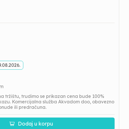
9.08.2026.
om
 tržištu, trudimo se prikazan cena bude 100%
prikazu. Komercijalna služba Akvadom doo, obavezno
onude ili predračuna.
Dodaj u korpu