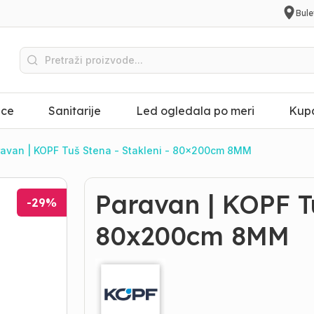
Bule
ice
Sanitarije
Led ogledala po meri
Kupa
avan | KOPF Tuš Stena - Stakleni - 80x200cm 8MM
Paravan | KOPF Tu
-
29
%
80x200cm 8MM