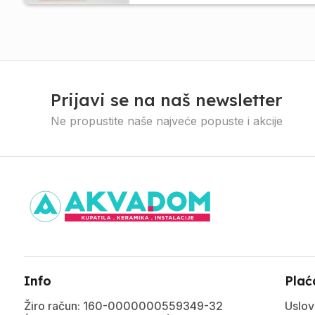
Prijavi se na naš newsletter
Ne propustite naše najveće popuste i akcije
Info
Plać
Žiro račun: 160-0000000559349-32
Uslov