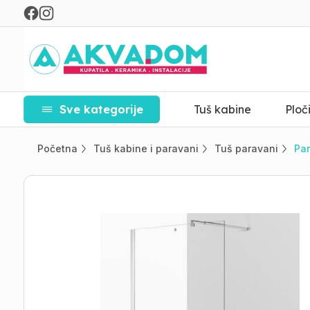
Sve kategorije
Tuš kabine
Ploč
Početna
Tuš kabine i paravani
Tuš paravani
Par