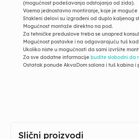
(mogućnost podešavanja odstojanja od zida).
Voema jednostavno montiranje, koje je moguće z
Stakleni delovi su izgrađeni od duplo kaljenog s
Mogućnost montaže direktno na pod.
Za tehničke preduslove treba se unapred kons
Mogućnost postavke i na odgovarajuću tuš kadi
Ukoliko niste u mogućnosti da sami izvršite mo
Za sve dodatne informacije
budite slobodni da 
Ostatak ponude AkvaDom salona i tuš kabina 
Slični proizvodi