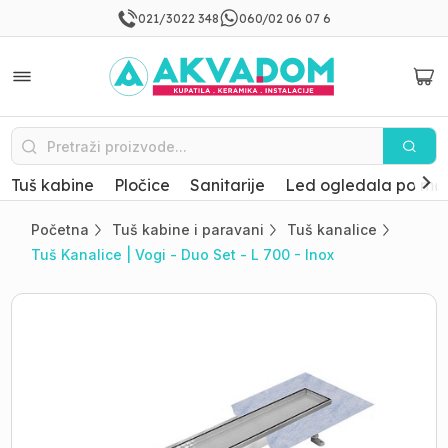
021/3022 348
060/02 06 07 6
Tuš kabine
Pločice
Sanitarije
Led ogledala po mer
Početna
Tuš kabine i paravani
Tuš kanalice
Tuš Kanalice | Vogi - Duo Set - L 700 - Inox