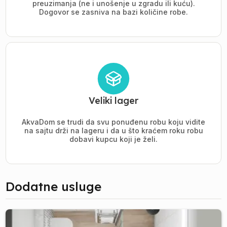
preuzimanja (ne i unošenje u zgradu ili kuću).
Dogovor se zasniva na bazi količine robe.
Veliki lager
AkvaDom se trudi da svu ponuđenu robu koju vidite
na sajtu drži na lageru i da u što kraćem roku robu
dobavi kupcu koji je želi.
Dodatne usluge