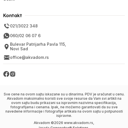
Kontakt
021/3022 348
060/02 06 07 6
Bulevar Patrijarha Pavla 115,
Novi Sad
office@akvadom.rs
Sve cene na ovom sajtu iskazane su u dinarima. PDV je uračunat u cenu.
Akvadom maksimalno koristi sve svoje resurse da Vam svi artikli na
ovom sajtu budu prikazani sa ispravnim nazivima specifikacija,
fotografijama i cenama. Ipak, ne možemo garantovati da su sve
navedene informacije i fotografije artikala na ovom sajtu u potpunosti
ispravne.
Akvadom ©
2026
www.akvadom.rs,
Izrada
Concordsoft Solutions
.