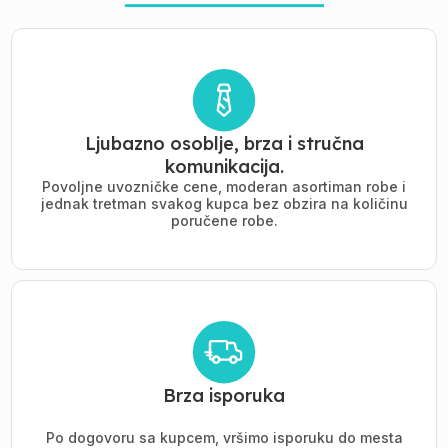
Ljubazno osoblje, brza i stručna
komunikacija.
Povoljne uvozničke cene, moderan asortiman robe i
jednak tretman svakog kupca bez obzira na količinu
poručene robe.
Brza isporuka
Po dogovoru sa kupcem, vršimo isporuku do mesta