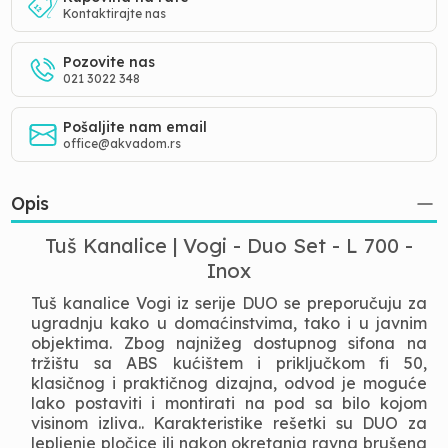
Kontaktirajte nas
Pozovite nas
021 3022 348
Pošaljite nam email
office@akvadom.rs
Opis
Tuš Kanalice | Vogi - Duo Set - L 700 -
Inox
Tuš kanalice Vogi iz serije DUO se preporučuju za
ugradnju kako u domaćinstvima, tako i u javnim
objektima. Zbog najnižeg dostupnog sifona na
tržištu sa ABS kućištem i priključkom fi 50,
klasičnog i praktičnog dizajna, odvod je moguće
lako postaviti i montirati na pod sa bilo kojom
visinom izliva.. Karakteristike rešetki su DUO za
lepljenje pločice ili nakon okretanja ravna brušena