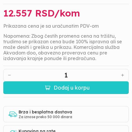
12.557
RSD/
kom
Prikazana cena je sa uračunatim PDV-om
Napomena: Zbog čestih promena cena na tržištu,
trudimo se prikazan cena bude 100% ispravna ali se
može desiti i greška u prikazu. Komercijalna služba
Akvadom doo, obavezno proverava cenu pre
izdavanja krajnje ponude ili predračuna.
1
Dodaj u korpu
Brza i besplatna dostava
Za iznose preko 50 000 dinara
Kupovina na rate