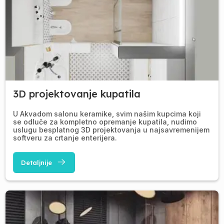
3D projektovanje kupatila
U Akvadom salonu keramike, svim našim kupcima koji
se odluče za kompletno opremanje kupatila, nudimo
uslugu besplatnog 3D projektovanja u najsavremenijem
softveru za crtanje enterijera.
Detaljnije