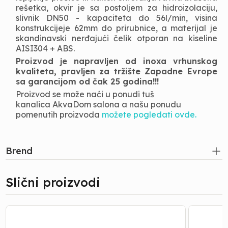
rešetka, okvir je sa postoljem za hidroizolaciju,
slivnik DN50 - kapaciteta do 56l/min, visina
konstrukcijeje 62mm do prirubnice, a materijal je
skandinavski nerđajući čelik otporan na kiseline
AISI304 + ABS.
Proizvod je napravljen od inoxa vrhunskog
kvaliteta, pravljen za tržište Zapadne Evrope
sa garancijom od čak 25 godina!!!
Proizvod se može naći u ponudi tuš
kanalica AkvaDom salona a našu ponudu
pomenutih proizvoda
možete pogledati ovde.
Brend
Slični proizvodi
Tuš
Tuš
Kanalice
Kanalice