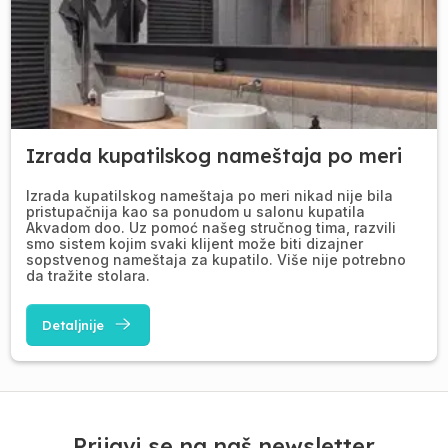
Izrada kupatilskog nameštaja po meri
Izrada kupatilskog nameštaja po meri nikad nije bila
pristupačnija kao sa ponudom u salonu kupatila
Akvadom doo. Uz pomoć našeg stručnog tima, razvili
smo sistem kojim svaki klijent može biti dizajner
sopstvenog nameštaja za kupatilo. Više nije potrebno
da tražite stolara.
Detaljnije
Prijavi se na naš newsletter