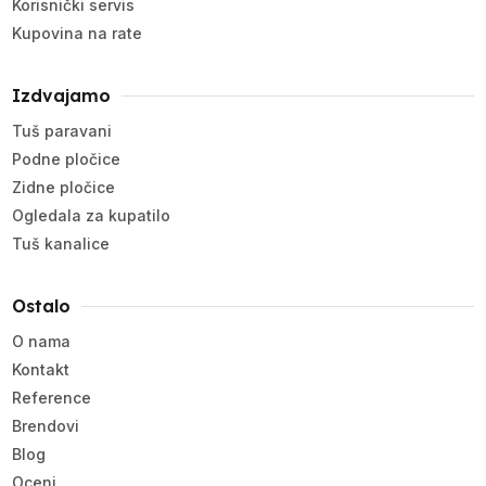
Korisnički servis
Kupovina na rate
Izdvajamo
Tuš paravani
Podne pločice
Zidne pločice
Ogledala za kupatilo
Tuš kanalice
Ostalo
O nama
Kontakt
Reference
Brendovi
Blog
Oceni