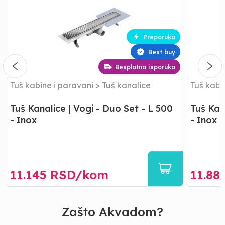
|
|
Vogi
Vogi
-
-
Duo
Duo
Preporuka
Set
Set
Best buy
-
-
L
L
Besplatna isporuka
500
600
-
-
Tuš kabine i paravani
>
Tuš kanalice
Tuš kabi
Inox
Inox
Tuš Kanalice | Vogi - Duo Set - L 500
Tuš Kan
- Inox
- Inox
11.145
RSD/
kom
11.88
Zašto Akvadom?