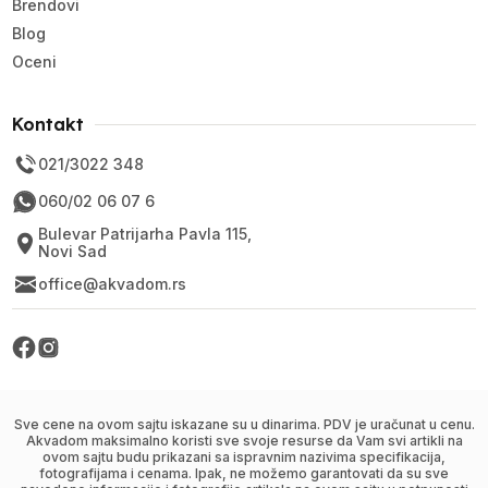
Brendovi
Blog
Oceni
Kontakt
021/3022 348
060/02 06 07 6
Bulevar Patrijarha Pavla 115,
Novi Sad
office@akvadom.rs
Sve cene na ovom sajtu iskazane su u dinarima. PDV je uračunat u cenu.
Akvadom maksimalno koristi sve svoje resurse da Vam svi artikli na
ovom sajtu budu prikazani sa ispravnim nazivima specifikacija,
fotografijama i cenama. Ipak, ne možemo garantovati da su sve