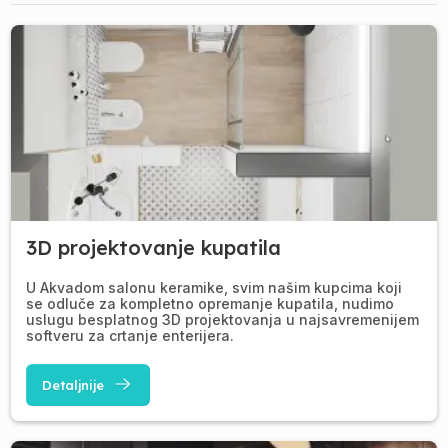
3D projektovanje kupatila
U Akvadom salonu keramike, svim našim kupcima koji
se odluče za kompletno opremanje kupatila, nudimo
uslugu besplatnog 3D projektovanja u najsavremenijem
softveru za crtanje enterijera.
Detaljnije