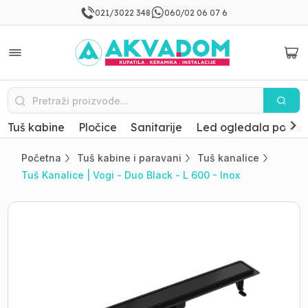
021/3022 348
060/02 06 07 6
Tuš kabine
Pločice
Sanitarije
Led ogledala po mer
Početna
Tuš kabine i paravani
Tuš kanalice
Tuš Kanalice | Vogi - Duo Black - L 600 - Inox