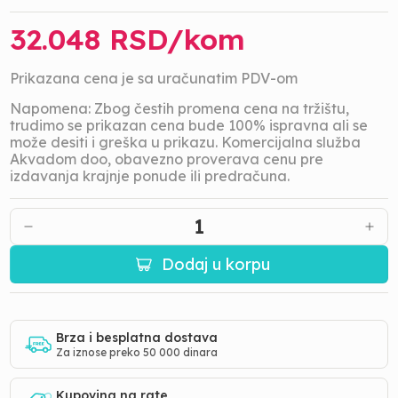
32.048
RSD/
kom
Prikazana cena je sa uračunatim PDV-om
Napomena: Zbog čestih promena cena na tržištu,
trudimo se prikazan cena bude 100% ispravna ali se
može desiti i greška u prikazu. Komercijalna služba
Akvadom doo, obavezno proverava cenu pre
izdavanja krajnje ponude ili predračuna.
1
Dodaj u korpu
Brza i besplatna dostava
Za iznose preko 50 000 dinara
Kupovina na rate