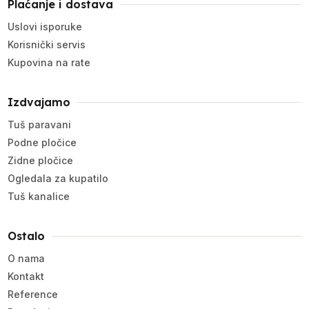
Plaćanje i dostava
Uslovi isporuke
Korisnički servis
Kupovina na rate
Izdvajamo
Tuš paravani
Podne pločice
Zidne pločice
Ogledala za kupatilo
Tuš kanalice
Ostalo
O nama
Kontakt
Reference