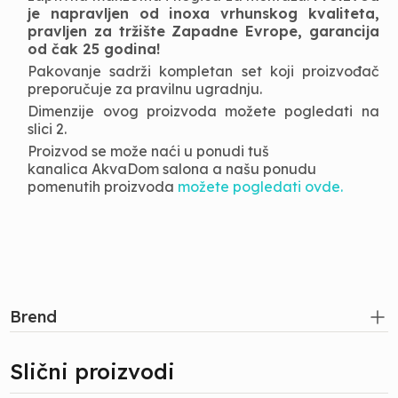
je napravljen od inoxa vrhunskog kvaliteta,
pravljen za tržište Zapadne Evrope, garancija
od čak 25 godina!
Pakovanje sadrži kompletan set koji proizvođač
preporučuje za pravilnu ugradnju.
Dimenzije ovog proizvoda možete pogledati na
slici 2.
Proizvod se može naći u ponudi tuš
kanalica AkvaDom salona a našu ponudu
pomenutih proizvoda
možete pogledati ovde.
Brend
Slični proizvodi