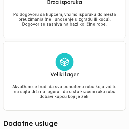
Brza isporuka
Po dogovoru sa kupcem, vršimo isporuku do mesta
preuzimanja (ne i unošenje u zgradu ili kuću).
Dogovor se zasniva na bazi količine robe.
Veliki lager
AkvaDom se trudi da svu ponuđenu robu koju vidite
na sajtu drži na lageru i da u što kraćem roku robu
dobavi kupcu koji je želi.
Dodatne usluge