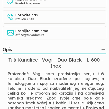
Kontaktirajte nas
Pozovite nas
021 3022 348
Pošaljite nam email
office@akvadom.rs
Opis
Tuš Kanalice | Vogi - Duo Black - L 600 -
Inox
Proizvođač Vogi nam predstavlja seriju tuš
kanalica Duo Black izrađene po najnovojim
tehnologijama i spoj su modernog i elegantnog.
Telo je izrađeno od najkvalitetnijeg nerđajučeg
čelika koji je otporan na koroziju i na agresivna
hemiska sredstva. Zbog svoje crne boje daje
poseban šmek Vašoj tuš kabini. U set je uključena
zaptivna manžetna i nogica za montažu.
Proizvod