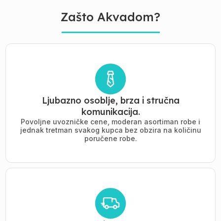
Zašto Akvadom?
Ljubazno osoblje, brza i stručna
komunikacija.
Povoljne uvozničke cene, moderan asortiman robe i
jednak tretman svakog kupca bez obzira na količinu
poručene robe.