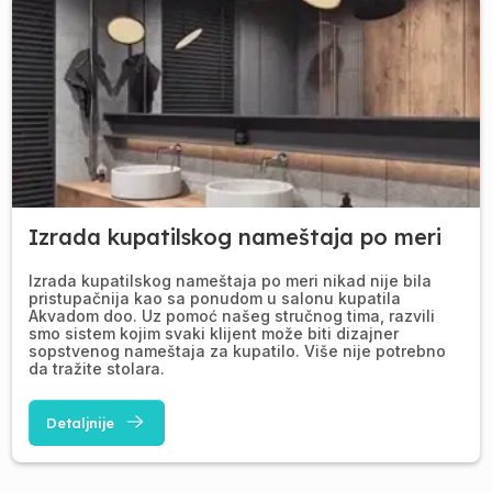
Izrada kupatilskog nameštaja po meri
Izrada kupatilskog nameštaja po meri nikad nije bila
pristupačnija kao sa ponudom u salonu kupatila
Akvadom doo. Uz pomoć našeg stručnog tima, razvili
smo sistem kojim svaki klijent može biti dizajner
sopstvenog nameštaja za kupatilo. Više nije potrebno
da tražite stolara.
Detaljnije