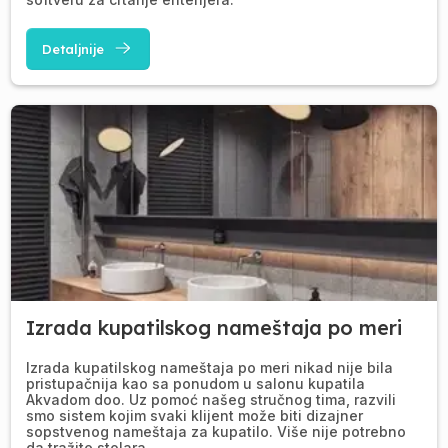
Detaljnije
Izrada kupatilskog nameštaja po meri
Izrada kupatilskog nameštaja po meri nikad nije bila
pristupačnija kao sa ponudom u salonu kupatila
Akvadom doo. Uz pomoć našeg stručnog tima, razvili
smo sistem kojim svaki klijent može biti dizajner
sopstvenog nameštaja za kupatilo. Više nije potrebno
da tražite stolara.