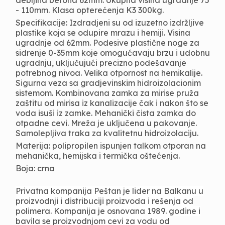
debljina betona 62mm. Ukupna visina ugradnje 75
- 110mm. Klasa opterećenja K3 300kg.
Specifikacije: Izdradjeni su od izuzetno izdržljive
plastike koja se odupire mrazu i hemiji. Visina
ugradnje od 62mm. Podesive plastične noge za
sidrenje 0-35mm koje omogućavaju brzu i udobnu
ugradnju, uključujući precizno podešavanje
potrebnog nivoa. Velika otpornost na hemikalije.
Sigurna veza sa gradjevinskim hidroizolacionim
sistemom. Kombinovana zamka za mirise pruža
zaštitu od mirisa iz kanalizacije čak i nakon što se
voda isuši iz zamke. Mehanički čista zamka do
otpadne cevi. Mreža je uključena u pakovanje.
Samolepljiva traka za kvalitetnu hidroizolaciju.
Materija: polipropilen ispunjen talkom otporan na
mehanička, hemijska i termička oštećenja.
Boja: crna
Privatna kompanija Peštan je lider na Balkanu u
proizvodnji i distribuciji proizvoda i rešenja od
polimera. Kompanija je osnovana 1989. godine i
bavila se proizvodnjom cevi za vodu od