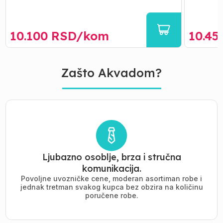
10.100
RSD/
kom
10.45
Zašto Akvadom?
Ljubazno osoblje, brza i stručna
komunikacija.
Povoljne uvozničke cene, moderan asortiman robe i
jednak tretman svakog kupca bez obzira na količinu
poručene robe.