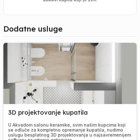
Dodatne usluge
3D projektovanje kupatila
U Akvadom salonu keramike, svim našim kupcima koji
se odluče za kompletno opremanje kupatila, nudimo
uslugu besplatnog 3D projektovanja u najsavremenijem
softveru za crtanje enterijera.