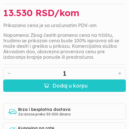
13.530
RSD/
kom
Prikazana cena je sa uračunatim PDV-om
Napomena: Zbog čestih promena cena na tržištu,
trudimo se prikazan cena bude 100% ispravna ali se
može desiti i greška u prikazu. Komercijalna služba
Akvadom doo, obavezno proverava cenu pre
izdavanja krajnje ponude ili predračuna.
1
Dodaj u korpu
Brza i besplatna dostava
Za iznose preko 50 000 dinara
Kupovina na rate