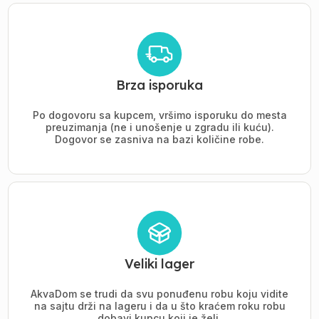
Brza isporuka
Po dogovoru sa kupcem, vršimo isporuku do mesta
preuzimanja (ne i unošenje u zgradu ili kuću).
Dogovor se zasniva na bazi količine robe.
Veliki lager
AkvaDom se trudi da svu ponuđenu robu koju vidite
na sajtu drži na lageru i da u što kraćem roku robu
dobavi kupcu koji je želi.