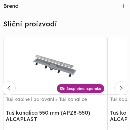
Brend
Slični proizvodi
Tuš
Tuš
kanalica
kanalica
550
550
mm
mm
(APZ8-
(APZ9-
550)
550)
ALCAPLAST
ALCAPLA
Besplatna isporuka
Tuš kabine i paravani
>
Tuš kanalice
Tuš kabi
Tuš kanalica 550 mm (APZ8-550)
Tuš kan
ALCAPLAST
ALCAP