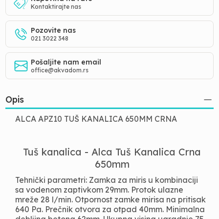
Kontaktirajte nas
Pozovite nas
021 3022 348
Pošaljite nam email
office@akvadom.rs
Opis
ALCA APZ10 TUŠ KANALICA 650MM CRNA
Tuš kanalica - Alca Tuš Kanalica Crna
650mm
Tehnički parametri: Zamka za miris u kombinaciji
sa vodenom zaptivkom 29mm. Protok ulazne
mreže 28 l/min. Otpornost zamke mirisa na pritisak
640 Pa. Prečnik otvora za otpad 40mm. Minimalna