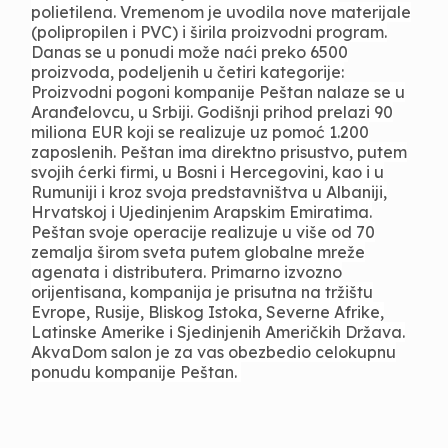
polietilena. Vremenom je uvodila nove materijale
(polipropilen i PVC) i širila proizvodni program.
Danas se u ponudi može naći preko 6500
proizvoda, podeljenih u četiri kategorije:
Proizvodni pogoni kompanije Peštan nalaze se u
Aranđelovcu, u Srbiji. Godišnji prihod prelazi 90
miliona EUR koji se realizuje uz pomoć 1.200
zaposlenih. Peštan ima direktno prisustvo, putem
svojih ćerki firmi, u Bosni i Hercegovini, kao i u
Rumuniji i kroz svoja predstavništva u Albaniji,
Hrvatskoj i Ujedinjenim Arapskim Emiratima.
Peštan svoje operacije realizuje u više od 70
zemalja širom sveta putem globalne mreže
agenata i distributera. Primarno izvozno
orijentisana, kompanija je prisutna na tržištu
Evrope, Rusije, Bliskog Istoka, Severne Afrike,
Latinske Amerike i Sjedinjenih Američkih Država.
AkvaDom salon je za vas obezbedio celokupnu
ponudu kompanije Peštan.