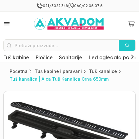
021/3022 348
060/02 06 07 6
Tuš kabine
Pločice
Sanitarije
Led ogledala po mer
Početna
Tuš kabine i paravani
Tuš kanalice
Tuš kanalica | Alca Tuš Kanalica Crna 650mm