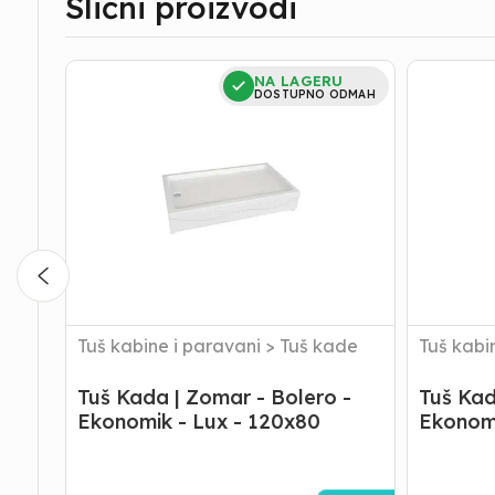
Slični proizvodi
Tuš
Tuš
NA LAGERU
Kada
Kada
DOSTUPNO ODMAH
|
|
Zomar
Zomar
-
-
Bolero
Bolero
-
Ekonomik
Ekonomik
-
-
Lux
Lux
-
-
100x80
120x80
Tuš kabine i paravani
>
Tuš kade
Tuš kabi
Tuš Kada | Zomar - Bolero -
Tuš Kad
Ekonomik - Lux - 120x80
Ekonomi