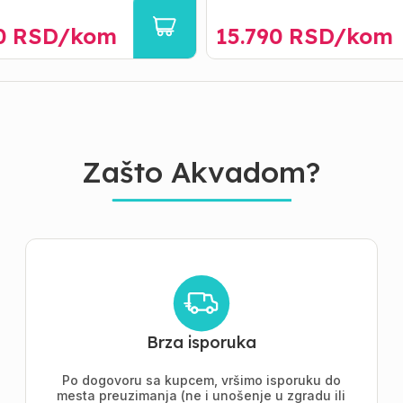
0
RSD/
kom
15.790
RSD/
kom
Zašto Akvadom?
Brza isporuka
Po dogovoru sa kupcem, vršimo isporuku do
mesta preuzimanja (ne i unošenje u zgradu ili