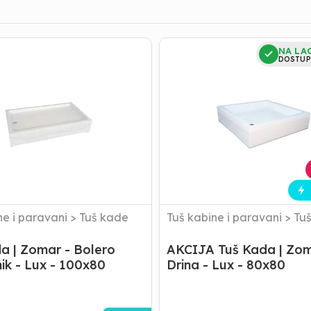
AKCIJA
NA LA
Tuš
DOSTUP
Kada
|
Zomar
-
Drina
-
Lux
-
80x80
ne i paravani
>
Tuš kade
Tuš kabine i paravani
>
Tu
a | Zomar - Bolero
AKCIJA Tuš Kada | Zom
k - Lux - 100x80
Drina - Lux - 80x80