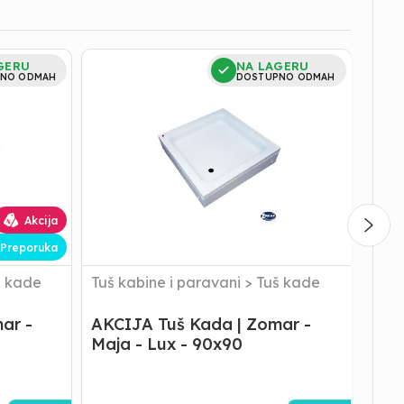
AKCIJA
Tuš
GERU
NA LAGERU
Tuš
Kada
NO ODMAH
DOSTUPNO ODMAH
Kada
|
|
Zoma
Zomar
-
-
Tara
Maja
-
-
Lux
Lux
-
-
R90
Akcija
90x90
Preporuka
š kade
Tuš kabine i paravani
>
Tuš kade
Tuš 
ar -
AKCIJA Tuš Kada | Zomar -
Tuš 
Maja - Lux - 90x90
- R