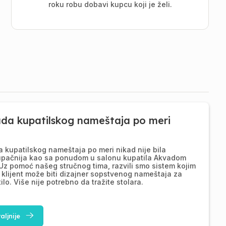
roku robu dobavi kupcu koji je želi.
ada kupatilskog nameštaja po meri
a kupatilskog nameštaja po meri nikad nije bila
upačnija kao sa ponudom u salonu kupatila Akvadom
Uz pomoć našeg stručnog tima, razvili smo sistem kojim
 klijent može biti dizajner sopstvenog nameštaja za
ilo. Više nije potrebno da tražite stolara.
aljnije