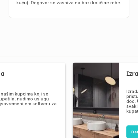
kuću). Dogovor se zasniva na bazi količine robe.
la
Izr
Izrad
našim kupcima koji se
prist
upatila, nudimo uslugu
doo. 
jsavremenijem softveru za
svaki
kupat
Det