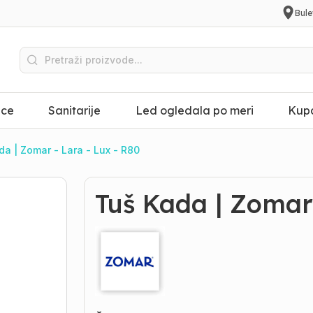
Bule
ice
Sanitarije
Led ogledala po meri
Kupa
a | Zomar - Lara - Lux - R80
Tuš Kada | Zomar 