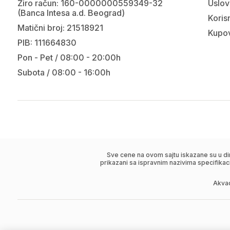
Žiro račun: 160-0000000559349-32
Uslov
(Banca Intesa a.d. Beograd)
Korisn
Matični broj: 21518921
Kupov
PIB: 111664830
Pon - Pet / 08:00 - 20:00h
Subota / 08:00 - 16:00h
Sve cene na ovom sajtu iskazane su u di
prikazani sa ispravnim nazivima specifikac
Akva