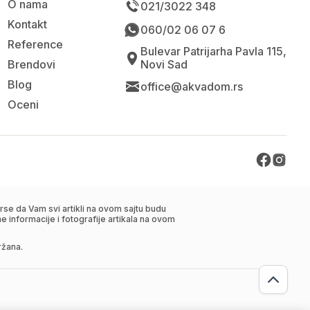
O nama
021/3022 348
Kontakt
060/02 06 07 6
Reference
Bulevar Patrijarha Pavla 115,
Brendovi
Novi Sad
Blog
office@akvadom.rs
Oceni
se da Vam svi artikli na ovom sajtu budu
 informacije i fotografije artikala na ovom
ržana.