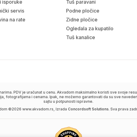
i isporuke
Tuš paravani
ički servis
Podne pločice
ina na rate
Zidne pločice
Ogledala za kupatilo
Tuš kanalice
narima. PDV je uračunat u cenu. Akvadom maksimalno koristi sve svoje resur
ija, fotografijama i cenama. Ipak, ne možemo garantovati da su sve navedene
sajtu u potpunosti ispravne.
dom ©
2026
www.akvadom.rs, Izrada
Concordsoft Solutions
. Sva prava zad