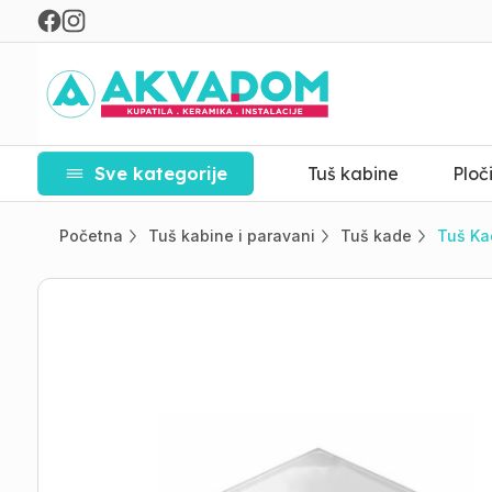
Sve kategorije
Tuš kabine
Ploč
Početna
Tuš kabine i paravani
Tuš kade
Tuš Kad