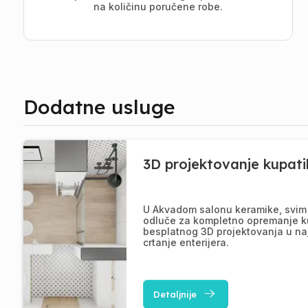
na količinu poručene robe.
Dodatne usluge
3D projektovanje kupati
U Akvadom salonu keramike, svim 
odluče za kompletno opremanje k
besplatnog 3D projektovanja u na
crtanje enterijera.
Detaljnije