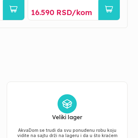
16.590
RSD/
kom
15.
Veliki lager
AkvaDom se trudi da svu ponuđenu robu koju
vidite na sajtu drži na lageru i da u što kraćem