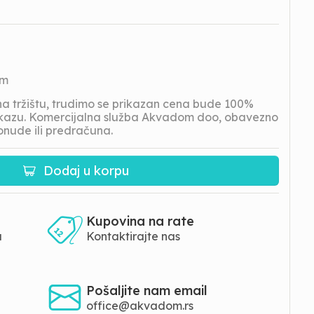
om
 tržištu, trudimo se prikazan cena bude 100%
prikazu. Komercijalna služba Akvadom doo, obavezno
onude ili predračuna.
Dodaj u korpu
Kupovina na rate
a
Kontaktirajte nas
Pošaljite nam email
office@akvadom.rs