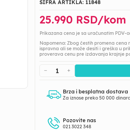
ŠIFRA ARTIKLA:
11848
25.990
RSD/
kom
Prikazana cena je sa uračunatim PDV-
Napomena: Zbog čestih promena cena na
ispravna ali se može desiti i greška u 
proverava cenu pre izdavanja krajnje p
1
Brza i besplatna dostava
Za iznose preko 50 000 dinar
Pozovite nas
021 3022 348