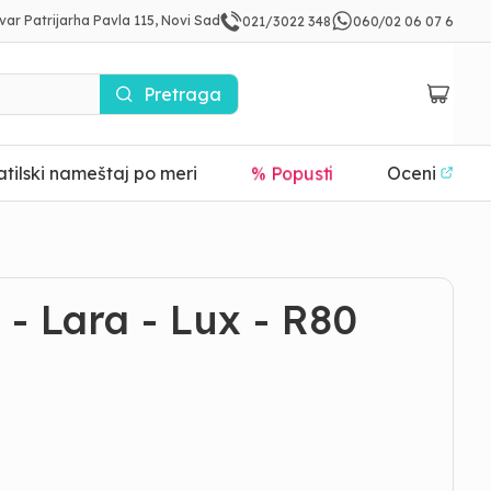
var Patrijarha Pavla 115, Novi Sad
021/3022 348
060/02 06 07 6
Pretraga
tilski nameštaj po meri
% Popusti
Oceni
- Lara - Lux - R80