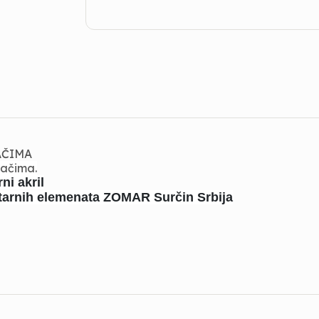
AČIMA
sačima.
ni akril
nitarnih elemenata ZOMAR Surčin Srbija