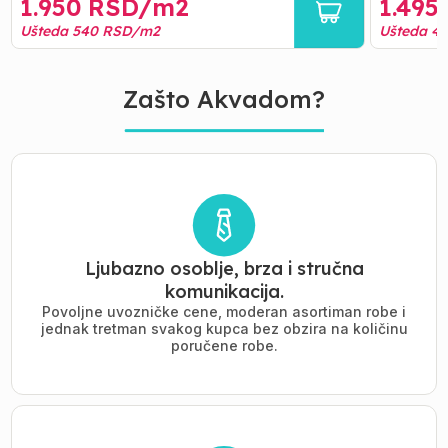
1.950
RSD/
m2
1.495
Ušteda
540
RSD/
m2
Ušteda
4
Zašto Akvadom?
Ljubazno osoblje, brza i stručna
komunikacija.
Povoljne uvozničke cene, moderan asortiman robe i
jednak tretman svakog kupca bez obzira na količinu
poručene robe.