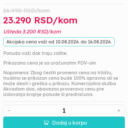
26.490
RSD/
kom
23.290
RSD/
kom
Ušteda
3.200
RSD/
kom
Akcijska cena važi od
10.08.2026.
do
16.08.2026.
Ponuda važi dok traju zalihe.
Prikazana cena je sa uračunatim PDV-om
Napomena: Zbog čestih promena cena na tržištu,
trudimo se prikazan cena bude 100% ispravna ali se
može desiti i greška u prikazu. Komercijalna služba
Akvadom doo, obavezno proverava cenu pre
izdavanja krajnje ponude ili predračuna.
1
Dodaj u korpu