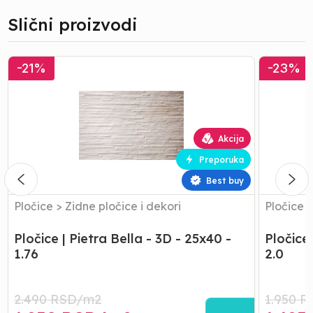
Slični proizvodi
Pločice
Pločice
-
21
%
-
23
%
|
|
Pietra
Pietra
Bella
Bella
-
-
3D
Biox
Akcija
-
-
Preporuka
25x40
25x40
-
-
Best buy
1.76
2.0
Pločice
>
Zidne pločice i dekori
Pločice
Pločice | Pietra Bella - 3D - 25x40 -
Pločice 
1.76
2.0
2.490
RSD/
m2
1.950
R