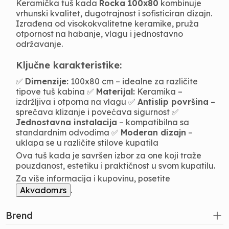
Keramička tuš kada
Rocka 100x80
kombinuje
vrhunski kvalitet, dugotrajnost i sofisticiran dizajn.
Izrađena od visokokvalitetne keramike, pruža
otpornost na habanje, vlagu i jednostavno
održavanje.
Ključne karakteristike:
✅
Dimenzije:
100x80 cm – idealne za različite
tipove tuš kabina ✅
Materijal:
Keramika –
izdržljiva i otporna na vlagu ✅
Antislip površina
–
sprečava klizanje i povećava sigurnost ✅
Jednostavna instalacija
– kompatibilna sa
standardnim odvodima ✅
Moderan dizajn
–
uklapa se u različite stilove kupatila
Ova tuš kada je savršen izbor za one koji traže
pouzdanost, estetiku i praktičnost u svom kupatilu.
Za više informacija i kupovinu, posetite
Akvadom.rs
.
Brend