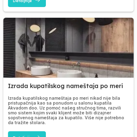
Detaljnije
Izrada kupatilskog nameštaja po meri
Izrada kupatilskog nameštaja po meri nikad nije bila
pristupačnija kao sa ponudom u salonu kupatila
Akvadom doo. Uz pomoć našeg stručnog tima, razvili
smo sistem kojim svaki klijent može biti dizajner
sopstvenog nameštaja za kupatilo. Više nije potrebno
da tražite stolara.