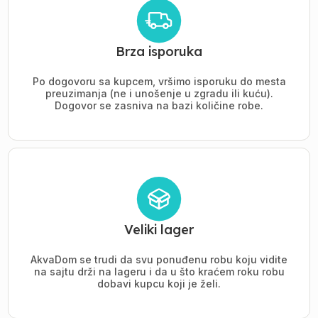
Brza isporuka
Po dogovoru sa kupcem, vršimo isporuku do mesta
preuzimanja (ne i unošenje u zgradu ili kuću).
Dogovor se zasniva na bazi količine robe.
Veliki lager
AkvaDom se trudi da svu ponuđenu robu koju vidite
na sajtu drži na lageru i da u što kraćem roku robu
dobavi kupcu koji je želi.