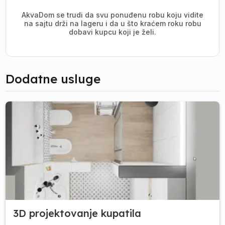
AkvaDom se trudi da svu ponuđenu robu koju vidite
na sajtu drži na lageru i da u što kraćem roku robu
dobavi kupcu koji je želi.
Dodatne usluge
3D projektovanje kupatila