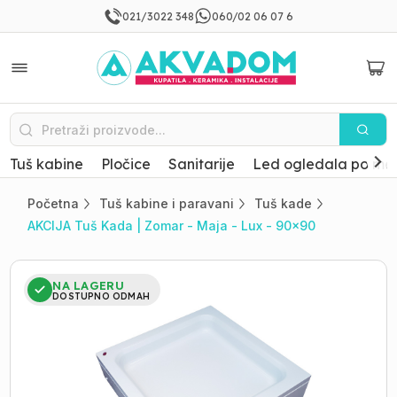
021/3022 348
060/02 06 07 6
Tuš kabine
Pločice
Sanitarije
Led ogledala po mer
Početna
Tuš kabine i paravani
Tuš kade
AKCIJA Tuš Kada | Zomar - Maja - Lux - 90x90
NA LAGERU
DOSTUPNO ODMAH