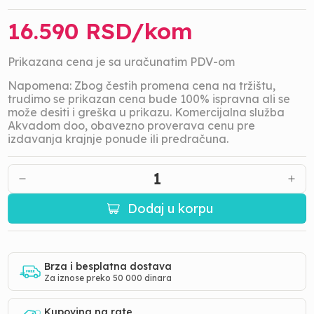
16.590
RSD/
kom
Prikazana cena je sa uračunatim PDV-om
Napomena: Zbog čestih promena cena na tržištu,
trudimo se prikazan cena bude 100% ispravna ali se
može desiti i greška u prikazu. Komercijalna služba
Akvadom doo, obavezno proverava cenu pre
izdavanja krajnje ponude ili predračuna.
1
Dodaj u korpu
Brza i besplatna dostava
Za iznose preko 50 000 dinara
Kupovina na rate