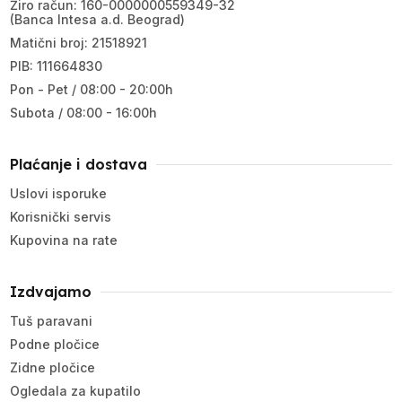
Žiro račun: 160-0000000559349-32
(Banca Intesa a.d. Beograd)
Matični broj: 21518921
PIB: 111664830
Pon - Pet / 08:00 - 20:00h
Subota / 08:00 - 16:00h
Plaćanje i dostava
Uslovi isporuke
Korisnički servis
Kupovina na rate
Izdvajamo
Tuš paravani
Podne pločice
Zidne pločice
Ogledala za kupatilo