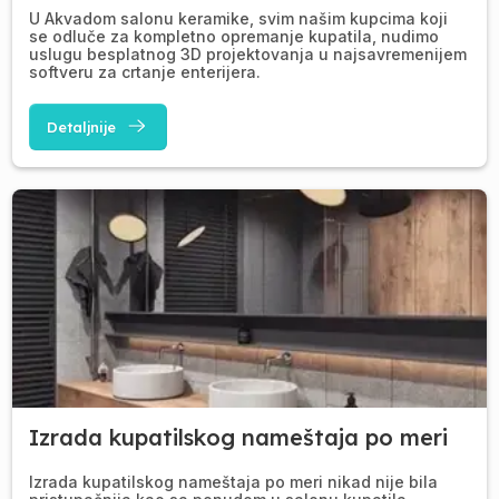
U Akvadom salonu keramike, svim našim kupcima koji
se odluče za kompletno opremanje kupatila, nudimo
uslugu besplatnog 3D projektovanja u najsavremenijem
softveru za crtanje enterijera.
Detaljnije
Izrada kupatilskog nameštaja po meri
Izrada kupatilskog nameštaja po meri nikad nije bila