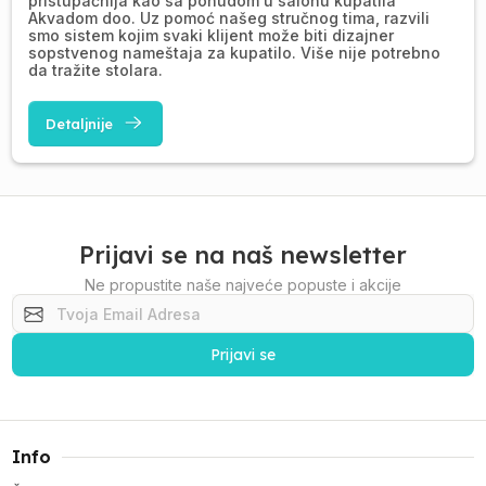
pristupačnija kao sa ponudom u salonu kupatila
Akvadom doo. Uz pomoć našeg stručnog tima, razvili
smo sistem kojim svaki klijent može biti dizajner
sopstvenog nameštaja za kupatilo. Više nije potrebno
da tražite stolara.
Detaljnije
Prijavi se na naš newsletter
Ne propustite naše najveće popuste i akcije
Prijavi se
Info