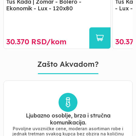
Tuš Kada | Zomar - Bolero -
Tuš Kad
Ekonomik - Lux - 120x80
- Lux -
30.370
RSD/
kom
30.37
Zašto Akvadom?
Ljubazno osoblje, brza i stručna
komunikacija.
Povoljne uvozničke cene, moderan asortiman robe i
jednak tretman svakog kupca bez obzira na količinu