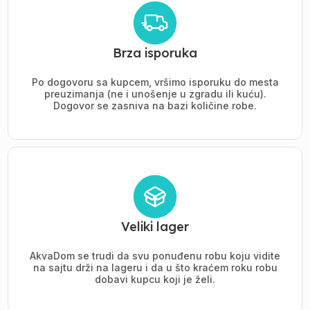
Brza isporuka
Po dogovoru sa kupcem, vršimo isporuku do mesta
preuzimanja (ne i unošenje u zgradu ili kuću).
Dogovor se zasniva na bazi količine robe.
Veliki lager
AkvaDom se trudi da svu ponuđenu robu koju vidite
na sajtu drži na lageru i da u što kraćem roku robu
dobavi kupcu koji je želi.