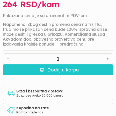
264
RSD/
kom
Prikazana cena je sa uračunatim PDV-om
Napomena: Zbog čestih promena cena na tržištu,
trudimo se prikazan cena bude 100% ispravna ali se
može desiti i greška u prikazu. Komercijalna služba
Akvadom doo, obavezno proverava cenu pre
izdavanja krajnje ponude ili predračuna.
1
Dodaj u korpu
Brza i besplatna dostava
Za iznose preko 50 000 dinara
Kupovina na rate
Kontaktirajte nas