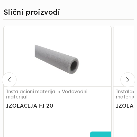
Slični proizvodi
IZOLACIJA
IZOLACI
FI
FI
20
25
Instalacioni materijal
>
Vodovodni
Instalaci
materijal
materija
IZOLACIJA FI 20
IZOLAC