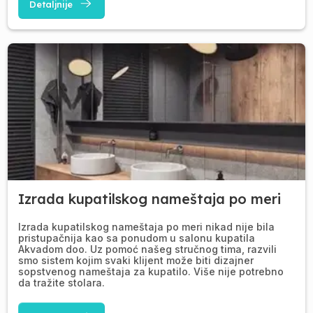
Detaljnije
Izrada kupatilskog nameštaja po meri
Izrada kupatilskog nameštaja po meri nikad nije bila
pristupačnija kao sa ponudom u salonu kupatila
Akvadom doo. Uz pomoć našeg stručnog tima, razvili
smo sistem kojim svaki klijent može biti dizajner
sopstvenog nameštaja za kupatilo. Više nije potrebno
da tražite stolara.