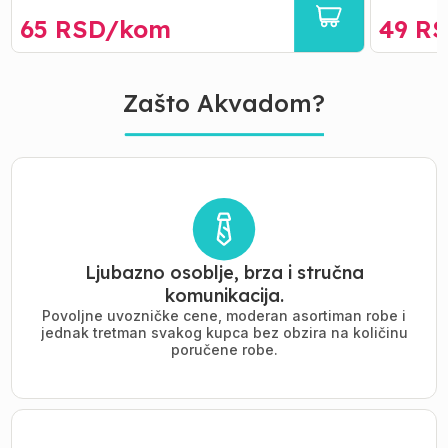
65
RSD/
kom
49
RS
Zašto Akvadom?
Ljubazno osoblje, brza i stručna
komunikacija.
Povoljne uvozničke cene, moderan asortiman robe i
jednak tretman svakog kupca bez obzira na količinu
poručene robe.