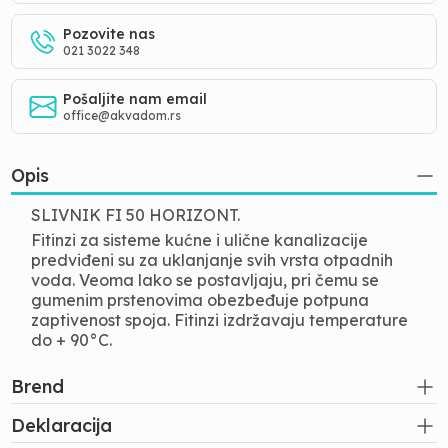
Pozovite nas
021 3022 348
Pošaljite nam email
office@akvadom.rs
Opis
SLIVNIK FI 50 HORIZONT.
Fitinzi za sisteme kućne i ulične kanalizacije
predviđeni su za uklanjanje svih vrsta otpadnih
voda. Veoma lako se postavljaju, pri čemu se
gumenim prstenovima obezbeđuje potpuna
zaptivenost spoja. Fitinzi izdržavaju temperature
do + 90°C.
Brend
Deklaracija