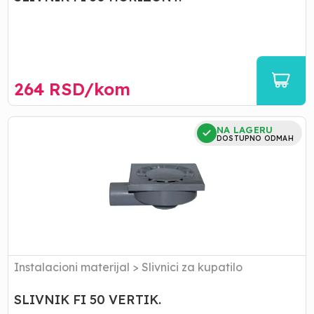
264
RSD/
kom
SLIVNIK
NA LAGERU
FI
DOSTUPNO ODMAH
50
VERTIK.
Instalacioni materijal
>
Slivnici za kupatilo
SLIVNIK FI 50 VERTIK.