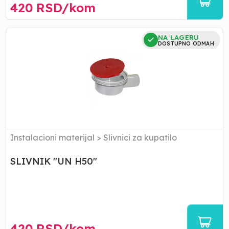
420
RSD/
kom
SLIVNIK
NA LAGERU
"UN
DOSTUPNO ODMAH
H50"
Instalacioni materijal
>
Slivnici za kupatilo
SLIVNIK "UN H50"
420
RSD/
kom