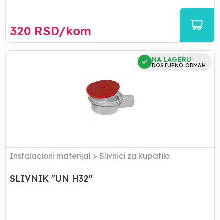
320
RSD/
kom
SLIVNIK
NA LAGERU
"UN
DOSTUPNO ODMAH
H32"
Instalacioni materijal
>
Slivnici za kupatilo
SLIVNIK "UN H32"