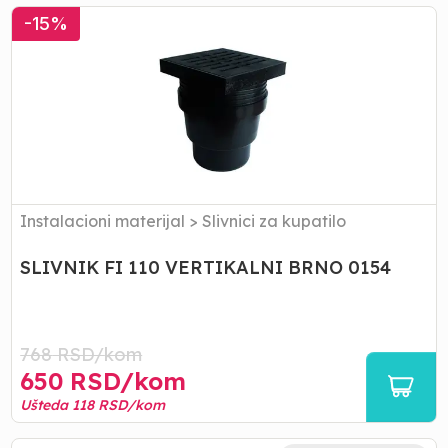
SLIVNIK
-
15
%
FI
110
VERTIKALNI
BRNO
0154
Instalacioni materijal
>
Slivnici za kupatilo
SLIVNIK FI 110 VERTIKALNI BRNO 0154
768
RSD/
kom
650
RSD/
kom
Ušteda
118
RSD/
kom