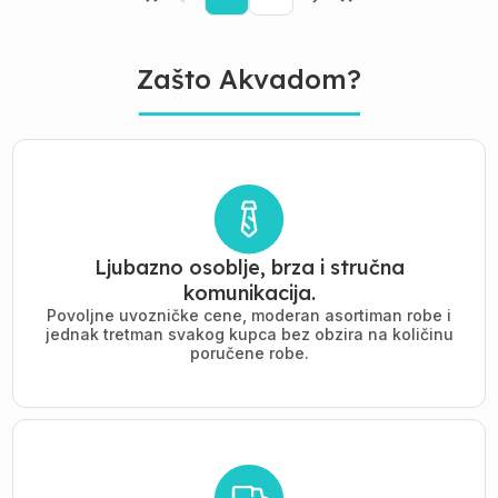
Zašto Akvadom?
Ljubazno osoblje, brza i stručna
komunikacija.
Povoljne uvozničke cene, moderan asortiman robe i
jednak tretman svakog kupca bez obzira na količinu
poručene robe.