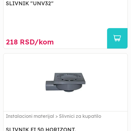
SLIVNIK "UNV32"
218
RSD/
kom
SLIVNIK
FI
50
HORIZONT.
Instalacioni materijal
>
Slivnici za kupatilo
SLIVNIK FI 50 HORIZONT.