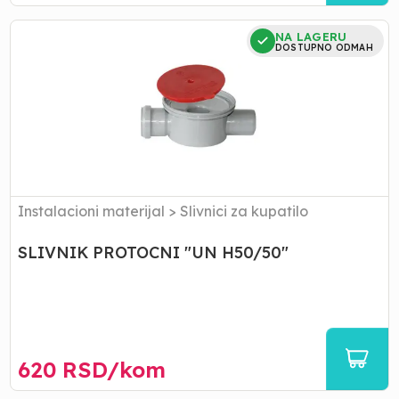
SLIVNIK
NA LAGERU
PROTOCNI
DOSTUPNO ODMAH
"UN
H50/50"
Instalacioni materijal
>
Slivnici za kupatilo
SLIVNIK PROTOCNI "UN H50/50"
620
RSD/
kom