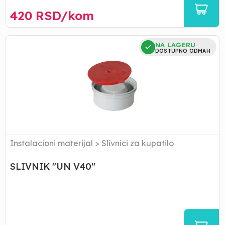
420
RSD/
kom
SLIVNIK
NA LAGERU
"UN
DOSTUPNO ODMAH
V40"
Instalacioni materijal
>
Slivnici za kupatilo
SLIVNIK "UN V40"