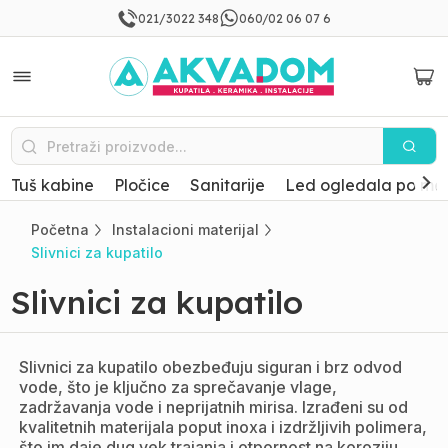
021/3022 348
060/02 06 07 6
Tuš kabine
Pločice
Sanitarije
Led ogledala po mer
Početna
Instalacioni materijal
Slivnici za kupatilo
Slivnici za kupatilo
Slivnici za kupatilo obezbeđuju siguran i brz odvod
vode, što je ključno za sprečavanje vlage,
zadržavanja vode i neprijatnih mirisa. Izrađeni su od
kvalitetnih materijala poput inoxa i izdržljivih polimera,
što im daje dug vek trajanja i otpornost na koroziju.