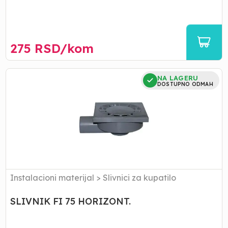
275
RSD/
kom
SLIVNIK
NA LAGERU
FI
DOSTUPNO ODMAH
75
HORIZONT.
Instalacioni materijal
>
Slivnici za kupatilo
SLIVNIK FI 75 HORIZONT.