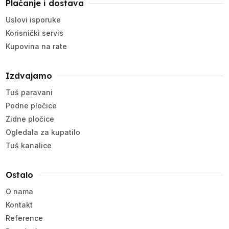
Plaćanje i dostava
Uslovi isporuke
Korisnički servis
Kupovina na rate
Izdvajamo
Tuš paravani
Podne pločice
Zidne pločice
Ogledala za kupatilo
Tuš kanalice
Ostalo
O nama
Kontakt
Reference