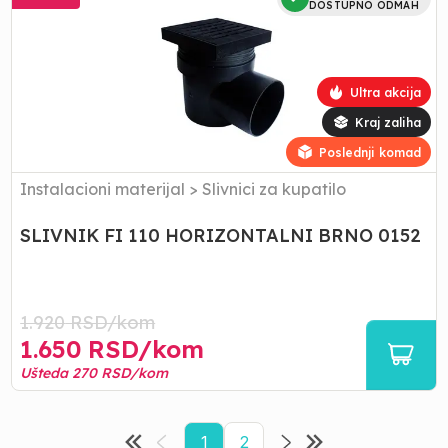
FI
DOSTUPNO ODMAH
110
HORIZONTALNI
BRNO
0152
Ultra akcija
Kraj zaliha
Poslednji komad
Instalacioni materijal
>
Slivnici za kupatilo
SLIVNIK FI 110 HORIZONTALNI BRNO 0152
1.920
RSD/
kom
1.650
RSD/
kom
Ušteda
270
RSD/
kom
1
2