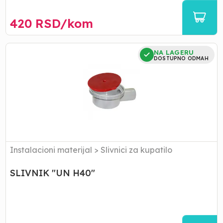
420
RSD/
kom
SLIVNIK
NA LAGERU
"UN
DOSTUPNO ODMAH
H40"
Instalacioni materijal
>
Slivnici za kupatilo
SLIVNIK "UN H40"