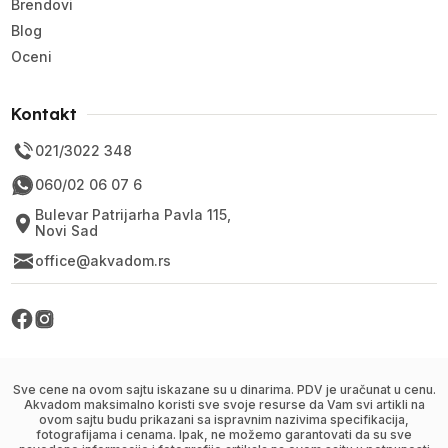
Brendovi
Blog
Oceni
Kontakt
021/3022 348
060/02 06 07 6
Bulevar Patrijarha Pavla 115,
Novi Sad
office@akvadom.rs
Sve cene na ovom sajtu iskazane su u dinarima. PDV je uračunat u cenu.
Akvadom maksimalno koristi sve svoje resurse da Vam svi artikli na
ovom sajtu budu prikazani sa ispravnim nazivima specifikacija,
fotografijama i cenama. Ipak, ne možemo garantovati da su sve