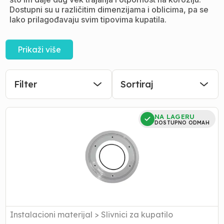
Dostupni su u različitim dimenzijama i oblicima, pa se
lako prilagođavaju svim tipovima kupatila.
U Akvadomu se nalazi širok izbor podnih, zidnih i tuš
slivnika, idealnih za standardne i moderne tuš zone.
Prikaži više
Praktično rešenje za renoviranje, novogradnju i
profesionalnu upotrebu, uz jednostavnu montažu i
pouzdan rad.
Filter
Sortiraj
NOSAC
NA LAGERU
HIDROIZOLACIJE
DOSTUPNO ODMAH
sa
zaptivkama
Instalacioni materijal
>
Slivnici za kupatilo