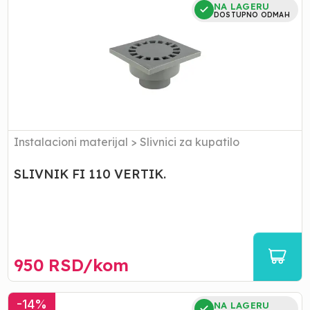
SLIVNIK
NA LAGERU
FI
DOSTUPNO ODMAH
110
VERTIK.
Instalacioni materijal
>
Slivnici za kupatilo
SLIVNIK FI 110 VERTIK.
950
RSD/
kom
SLIVNIK
-
14
%
NA LAGERU