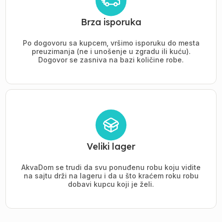
Brza isporuka
Po dogovoru sa kupcem, vršimo isporuku do mesta
preuzimanja (ne i unošenje u zgradu ili kuću).
Dogovor se zasniva na bazi količine robe.
Veliki lager
AkvaDom se trudi da svu ponuđenu robu koju vidite
na sajtu drži na lageru i da u što kraćem roku robu
dobavi kupcu koji je želi.