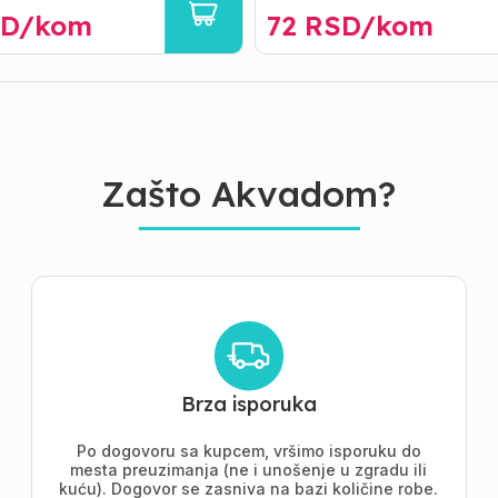
D/
kom
72
RSD/
kom
Zašto Akvadom?
Brza isporuka
Po dogovoru sa kupcem, vršimo isporuku do
mesta preuzimanja (ne i unošenje u zgradu ili
kuću). Dogovor se zasniva na bazi količine robe.