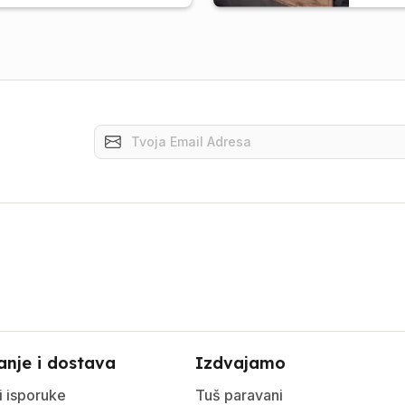
anje i dostava
Izdvajamo
i isporuke
Tuš paravani