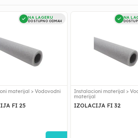
JA
IZOLACIJA
NA LAGERU
NA LA
FI
DOSTUPNO ODMAH
DOSTUP
32
oni materijal
>
Vodovodni
Instalacioni materijal
>
Vo
l
materijal
IJA FI 25
IZOLACIJA FI 32