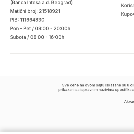
(Banca Intesa a.d. Beograd)
Korisn
Matični broj: 21518921
Kupov
PIB: 111664830
Pon - Pet / 08:00 - 20:00h
Subota / 08:00 - 16:00h
Sve cene na ovom sajtu iskazane su u di
prikazani sa ispravnim nazivima specifikac
Akva