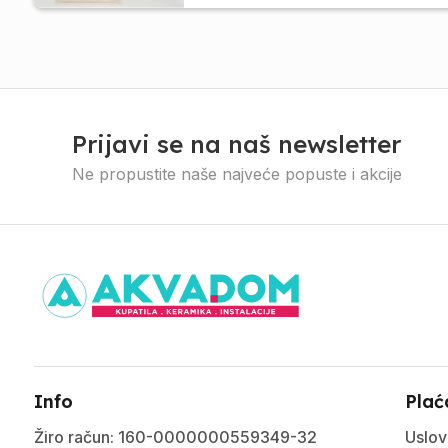
Prijavi se na naš newsletter
Ne propustite naše najveće popuste i akcije
Info
Plać
Žiro račun: 160-0000000559349-32
Uslov