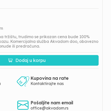
om
 tržištu, trudimo se prikazan cena bude 100%
prikazu. Komercijalna služba Akvadom doo, obavezno
onude ili predračuna.
Dodaj u korpu
Kupovina na rate
a
Kontaktirajte nas
Pošaljite nam email
office@akvadom.rs