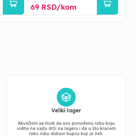
69
RSD/
kom
12
Veliki lager
AkvaDom se trudi da svu ponuđenu robu koju
vidite na sajtu drži na lageru i da u što kraćem
roku robu dobavi kupcu koji je želi.