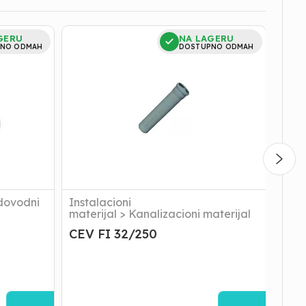
CEV
CEV
GERU
NA LAGERU
FI
FI
NO ODMAH
DOSTUPNO ODMAH
32/250
32/50
dovodni
Instalacioni
Inst
materijal
>
Kanalizacioni materijal
mate
CEV FI 32/250
CEV