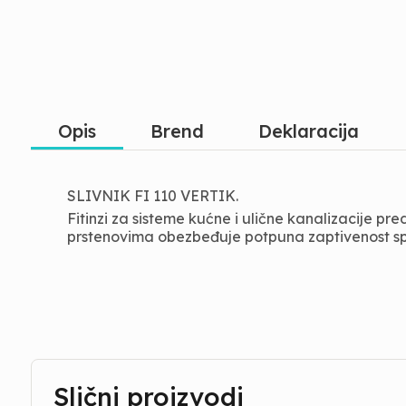
Opis
Brend
Deklaracija
SLIVNIK FI 110 VERTIK.
Fitinzi za sisteme kućne i ulične kanalizacije p
prstenovima obezbeđuje potpuna zaptivenost spo
Slični proizvodi