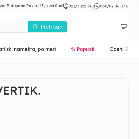
var Patrijarha Pavla 115, Novi Sad
021/3022 348
060/02 06 07 6
Pretraga
tilski nameštaj po meri
% Popusti
Oceni
VERTIK.