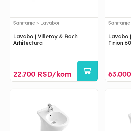
Sanitarije
>
Lavaboi
Sanitarije
Lavabo | Villeroy & Boch
Lavabo |
Arhitectura
Finion 6
22.700
RSD/
kom
63.000
Bide
Bide
|
|
Villeroy
Villeroy
&
&
Boch
Boch
-
-
O.
O.