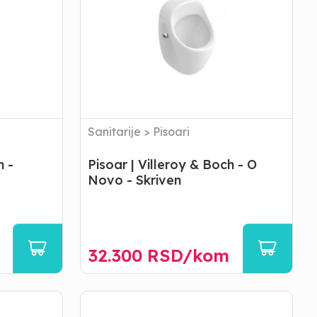
Boch
-
O
Novo
-
Skriven
Sanitarije
>
Pisoari
h -
Pisoar | Villeroy & Boch - O
Novo - Skriven
32.300
RSD/
kom
Bide
|