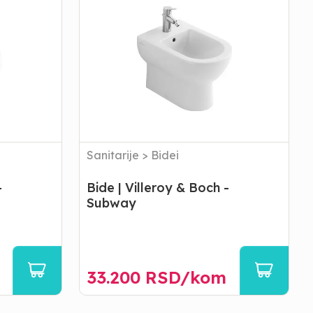
Villeroy
&
Boch
-
Subway
Sanitarije
>
Bidei
-
Bide | Villeroy & Boch -
Subway
33.200
RSD/
kom