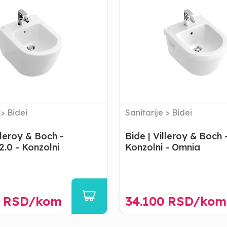
Villeroy
&
Boch
-
Konzolni
-
Omnia
>
Bidei
Sanitarije
>
Bidei
lleroy & Boch -
Bide | Villeroy & Boch 
.0 - Konzolni
Konzolni - Omnia
RSD/
kom
34.100
RSD/
kom