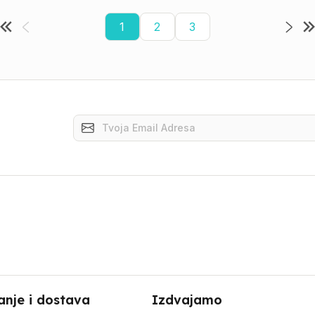
1
2
3
anje i dostava
Izdvajamo