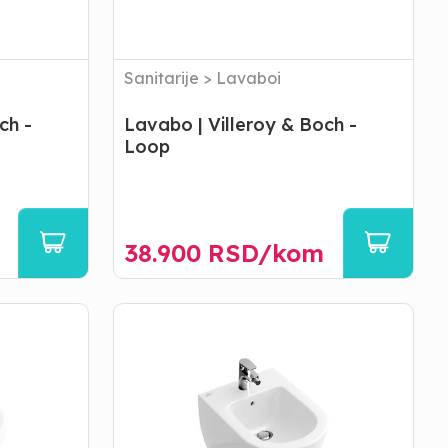
Sanitarije
>
Lavaboi
ch -
Lavabo | Villeroy & Boch -
Loop
38.900
RSD/
kom
Bide
|
Villeroy
&
Boch
-
Subway