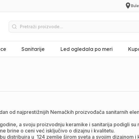
Bule
ice
Sanitarije
Led ogledala po meri
Kupa
edan od najprestižnijih Nemačkih proizvođača sanitarnih el
godine, a svoju proizvodnju keramike i sanitarija podigli s
e brine o ceni već isključivo o dizajnu i kvalitetu.
bu distribuira u 124 zemlje širom sveta a svojim dizajnom i