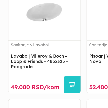
Boch
Boch
-
-
Loop
O
&
Novo
Friends
-
485x325
-
Podgradni
Sanitarije
>
Lavaboi
Sanitarije
Lavabo | Villeroy & Boch -
Pisoar | 
Loop & Friends - 485x325 -
Novo
Podgradni
49.000
RSD/
kom
32.400
Pisoar
Bide
|
|