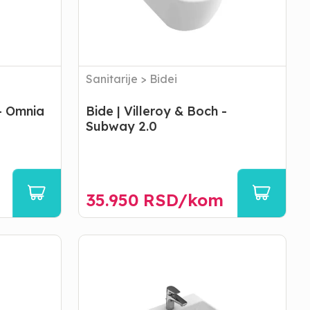
2.0
Sanitarije
>
Bidei
 - Omnia
Bide | Villeroy & Boch -
Subway 2.0
35.950
RSD/
kom
Lavabo
|
Villeroy
&
Boch