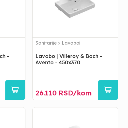
-
Avento
-
450x370
Sanitarije
>
Lavaboi
ch -
Lavabo | Villeroy & Boch -
Avento - 450x370
26.110
RSD/
kom
Pisoar
|
Villeroy
&