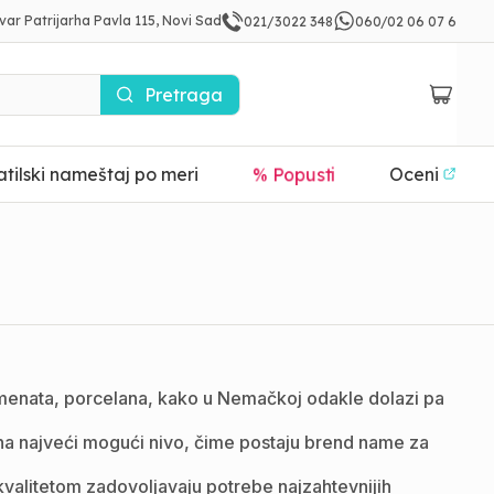
var Patrijarha Pavla 115, Novi Sad
021/3022 348
060/02 06 07 6
Pretraga
tilski nameštaj po meri
% Popusti
Oceni
emenata, porcelana, kako u Nemačkoj odakle dolazi pa
u na najveći mogući nivo, čime postaju brend name za
 kvalitetom zadovoljavaju potrebe najzahtevnijih