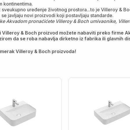
im kontinentima.
oz sveukupno uređenje životnog prostora...to je Villeroy & B
e javljaju novi proizvodi koji postavljaju standarde.
e Akvadom pronaćićete Villeroy & Boch umivaonike, Villeroy 
i Villeroy & Boch proizvod možete nabaviti preko firme A
rom da se roba nabavlja dirketno iz fabrika ili glavnih di
imerak Villeroy & Boch proizvoda!
Lavabo
|
Villeroy
&
Boch
-
Finion
80x47cm