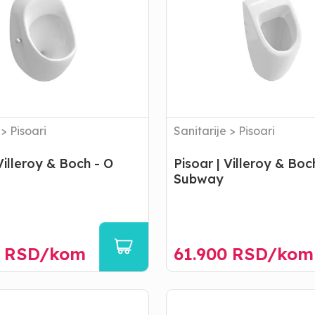
Boch
-
Subway
>
Pisoari
Sanitarije
>
Pisoari
Villeroy & Boch - O
Pisoar | Villeroy & Boc
Subway
RSD/
kom
61.900
RSD/
kom
Bide
|