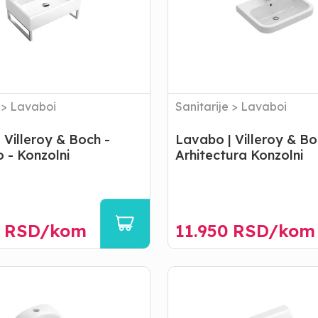
-
Arhitectura
Konzolni
>
Lavaboi
Sanitarije
>
Lavaboi
 Villeroy & Boch -
Lavabo | Villeroy & Bo
 - Konzolni
Arhitectura Konzolni
RSD/
kom
11.950
RSD/
kom
Pisoar
|
Villeroy
&