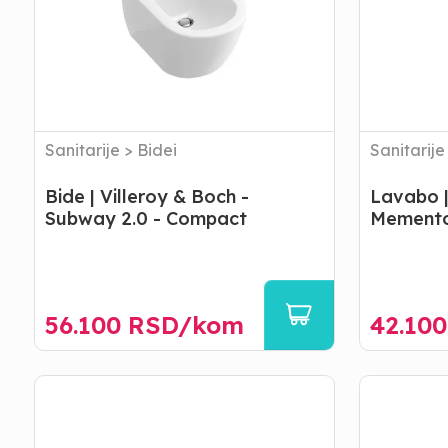
-
-
Subway
Memento
2.0
-
-
Konzolni
Compact
Sanitarije
>
Bidei
Sanitarije
Bide | Villeroy & Boch -
Lavabo |
Subway 2.0 - Compact
Memento
56.100
RSD/
kom
42.100
Lavabo
Pisoar
|
|
Villeroy
Villeroy
&
&