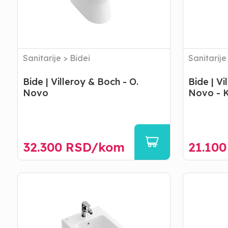
Novo
Novo
-
Konzolni
Sanitarije
>
Bidei
Sanitarije
Bide | Villeroy & Boch - O.
Bide | Vi
Novo
Novo - K
32.300
RSD/
kom
21.100
Bide
Lavabo
|
|
Villeroy
Villeroy
&
&
Boch
Boch