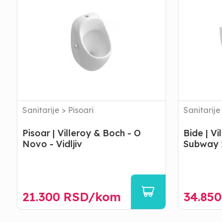
Villeroy
Villeroy
&
&
Boch
Boch
-
-
O
Subway
Novo
2.0
-
-
Vidljiv
Konzolni
Sanitarije
>
Pisoari
Sanitarije
Pisoar | Villeroy & Boch - O
Bide | Vi
Novo - Vidljiv
Subway 2
21.300
RSD/
kom
34.850