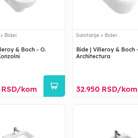
Architectura
>
Bidei
Sanitarije
>
Bidei
lleroy & Boch - O.
Bide | Villeroy & Boch
onzolni
Architectura
RSD/
kom
32.950
RSD/
kom
Lavabo
|
Villeroy
&
Boch