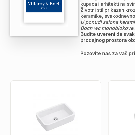
kupaca i arhitekti na sv
Životni stil prikazan kr
keramike, svakodnevno s
U ponudi salona keramik
Boch wc monoblokove.
Budite uvereni da svak
prodajnog prostora obzi
Pozovite nas za vaš pr
Lavabo
Lavabo
|
|
Villeroy
Villeroy
&
&
Boch
Boch
Arhitectura
-
Finion
60x47cm