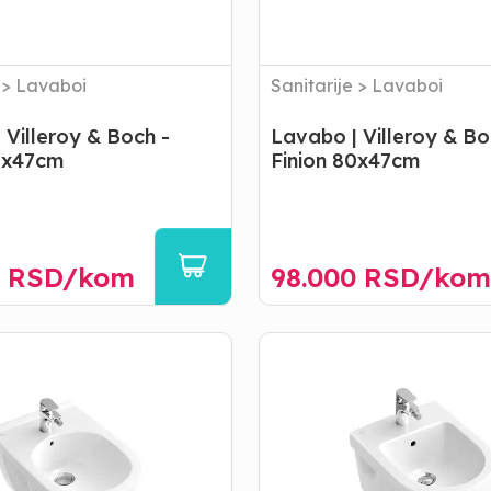
>
Lavaboi
Sanitarije
>
Lavaboi
 Villeroy & Boch -
Lavabo | Villeroy & Bo
0x47cm
Finion 80x47cm
RSD/
kom
98.000
RSD/
kom
Bide
|
Villeroy
&
Boch
-
Omnia