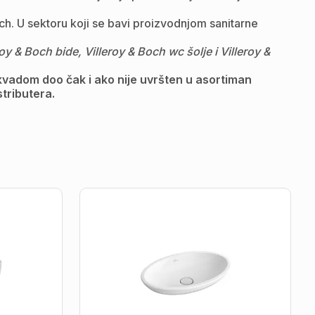
och. U sektoru koji se bavi proizvodnjom sanitarne
& Boch bide, Villeroy & Boch wc šolje i Villeroy &
kvadom doo čak i ako nije uvršten u asortiman
stributera.
Lavabo
|
Villeroy
&
Boch
-
Loop