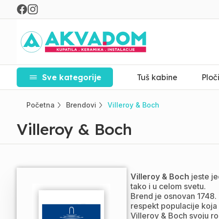
Sve kategorije
Tuš kabine
Ploč
Početna
Brendovi
Villeroy & Boch
Villeroy & Boch
Villeroy & Boch
jeste j
tako i u celom svetu.
Brend je osnovan 1748. 
respekt populacije koja n
Villeroy & Boch svoju ro