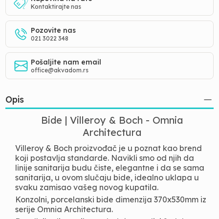
Kontaktirajte nas
Pozovite nas
021 3022 348
Pošaljite nam email
office@akvadom.rs
Opis
Bide | Villeroy & Boch - Omnia
Architectura
Villeroy & Boch proizvođač je u poznat kao brend
koji postavlja standarde. Navikli smo od njih da
linije sanitarija budu čiste, elegantne i da se sama
sanitarija, u ovom slučaju bide, idealno uklapa u
svaku zamisao vašeg novog kupatila.
Konzolni, porcelanski bide dimenzija 370x530mm iz
serije Omnia Architectura.