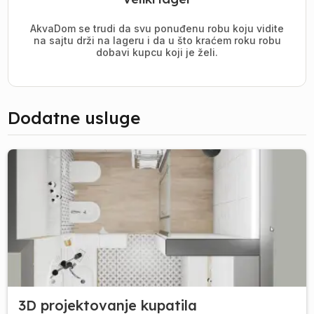
AkvaDom se trudi da svu ponuđenu robu koju vidite
na sajtu drži na lageru i da u što kraćem roku robu
dobavi kupcu koji je želi.
Dodatne usluge
3D projektovanje kupatila