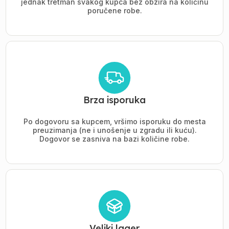
jednak tretman svakog kupca bez obzira na količinu
poručene robe.
Brza isporuka
Po dogovoru sa kupcem, vršimo isporuku do mesta
preuzimanja (ne i unošenje u zgradu ili kuću).
Dogovor se zasniva na bazi količine robe.
Veliki lager