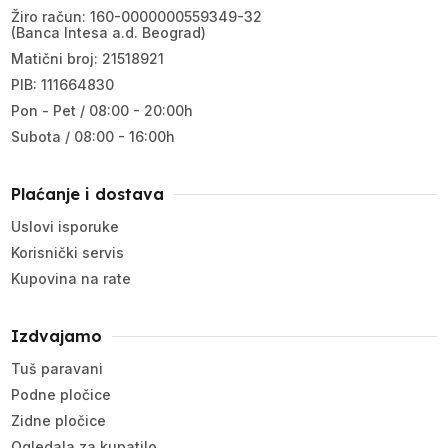
Žiro račun: 160-0000000559349-32
(Banca Intesa a.d. Beograd)
Matični broj: 21518921
PIB: 111664830
Pon - Pet / 08:00 - 20:00h
Subota / 08:00 - 16:00h
Plaćanje i dostava
Uslovi isporuke
Korisnički servis
Kupovina na rate
Izdvajamo
Tuš paravani
Podne pločice
Zidne pločice
Ogledala za kupatilo