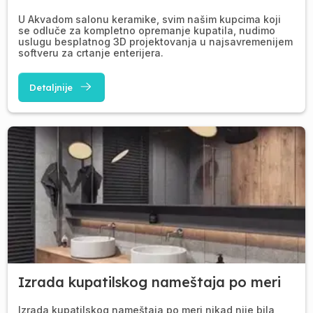
U Akvadom salonu keramike, svim našim kupcima koji
se odluče za kompletno opremanje kupatila, nudimo
uslugu besplatnog 3D projektovanja u najsavremenijem
softveru za crtanje enterijera.
Detaljnije
Izrada kupatilskog nameštaja po meri
Izrada kupatilskog nameštaja po meri nikad nije bila