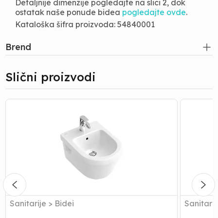
Detaljnije dimenzije pogledajte na slici 2, dok
ostatak naše ponude bidea
pogledajte ovde
.
Kataloška šifra proizvoda: 54840001
Brend
Slični proizvodi
Bide
Bide
|
|
Villeroy
Villeroy
&
&
Boch
Boch
-
-
Konzolni
Subway
-
Omnia
Sanitarije
>
Bidei
Sanitarij