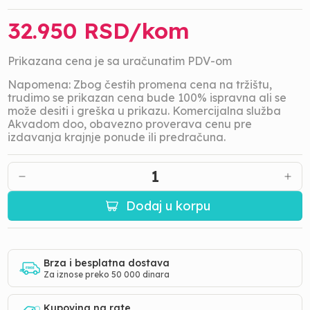
32.950
RSD/
kom
Prikazana cena je sa uračunatim PDV-om
Napomena: Zbog čestih promena cena na tržištu,
trudimo se prikazan cena bude 100% ispravna ali se
može desiti i greška u prikazu. Komercijalna služba
Akvadom doo, obavezno proverava cenu pre
izdavanja krajnje ponude ili predračuna.
1
Dodaj u korpu
Brza i besplatna dostava
Za iznose preko 50 000 dinara
Kupovina na rate