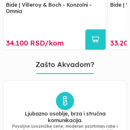
Bide | Villeroy & Boch - Konzolni -
Bide | 
Omnia
34.100
RSD/
kom
33.20
Zašto Akvadom?
Ljubazno osoblje, brza i stručna
komunikacija.
Povoljne uvozničke cene, moderan asortiman robe i