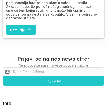
pristupačnija kao sa ponudom u salonu kupatila
Akvadom doo. Uz pomoć našeg stručnog tima, razvili
smo sistem kojim svaki klijent može biti dizajner
sopstvenog nameštaja za kupatilo. Više nije potrebno
da tražite stolara.
Detaljnije
Prijavi se na naš newsletter
Ne propustite naše najveće popuste i akcije
Prijavi se
Info