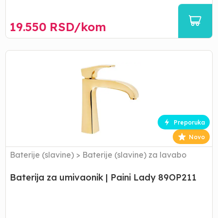
19.550
RSD/
kom
Baterija
za
umivaonik
|
Paini
Lady
89OP211
Preporuka
Novo
Baterije (slavine)
>
Baterije (slavine) za lavabo
Baterija za umivaonik | Paini Lady 89OP211