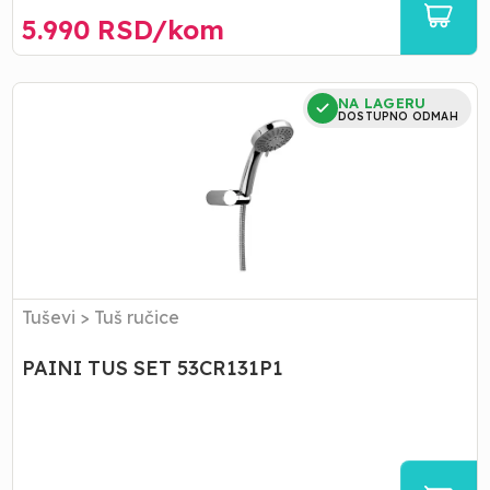
5.990
RSD/
kom
PAINI
NA LAGERU
TUS
DOSTUPNO ODMAH
SET
53CR131P1
Tuševi
>
Tuš ručice
PAINI TUS SET 53CR131P1