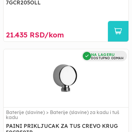
7GCR205OLL
21.435
RSD/
kom
PAINI
NA LAGERU
PRIKLJUCAK
DOSTUPNO ODMAH
ZA
TUS
CREVO
KRUG
50CR503P
Baterije (slavine)
>
Baterije (slavine) za kadu i tuš
kadu
PAINI PRIKLJUCAK ZA TUS CREVO KRUG