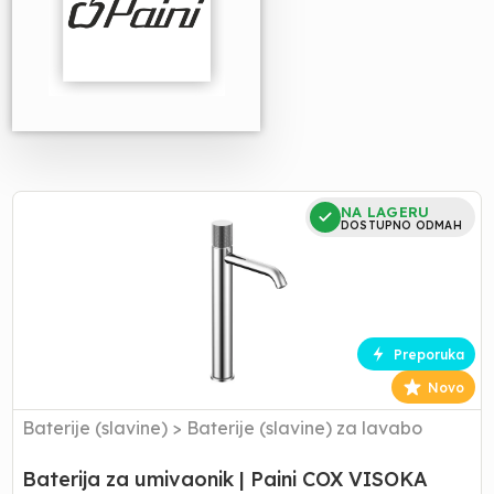
Baterija
NA LAGERU
za
DOSTUPNO ODMAH
umivaonik
|
Paini
COX
VISOKA
Preporuka
7GCR205OLL
Novo
Baterije (slavine)
>
Baterije (slavine) za lavabo
Baterija za umivaonik | Paini COX VISOKA