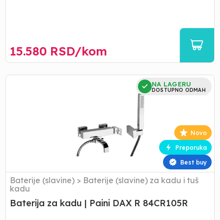
15.580
RSD/
kom
Baterija
NA LAGERU
za
DOSTUPNO ODMAH
kadu
|
Paini
DAX
Novo
R
Preporuka
84CR105R
Best buy
Baterije (slavine)
>
Baterije (slavine) za kadu i tuš
kadu
Baterija za kadu | Paini DAX R 84CR105R