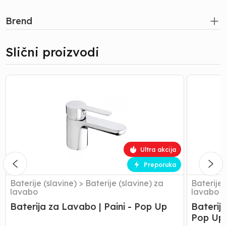
Brend
Slični proizvodi
Baterija
Baterija
za
za
Lavabo
umivaoni
|
|
Paini
Paini
-
-
Pop
Ghibli
Ultra akcija
Up
-
Pop
Preporuka
Up
Baterije (slavine)
>
Baterije (slavine) za
Baterije 
lavabo
lavabo
Baterija za Lavabo | Paini - Pop Up
Baterija
Pop Up