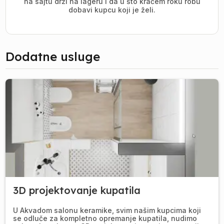
na sajtu drži na lageru i da u što kraćem roku robu
dobavi kupcu koji je želi.
Dodatne usluge
3D projektovanje kupatila
U Akvadom salonu keramike, svim našim kupcima koji
se odluče za kompletno opremanje kupatila, nudimo