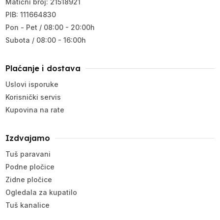
Matični broj: 21518921
PIB: 111664830
Pon - Pet / 08:00 - 20:00h
Subota / 08:00 - 16:00h
Plaćanje i dostava
Uslovi isporuke
Korisnički servis
Kupovina na rate
Izdvajamo
Tuš paravani
Podne pločice
Zidne pločice
Ogledala za kupatilo
Tuš kanalice