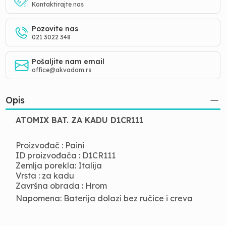
Kontaktirajte nas
Pozovite nas
021 3022 348
Pošaljite nam email
office@akvadom.rs
Opis
ATOMIX BAT. ZA KADU D1CR111
Proizvođač : Paini
ID proizvođača : D1CR111
Zemlja porekla: Italija
Vrsta : za kadu
Završna obrada : Hrom
Napomena: Baterija dolazi bez ručice i creva