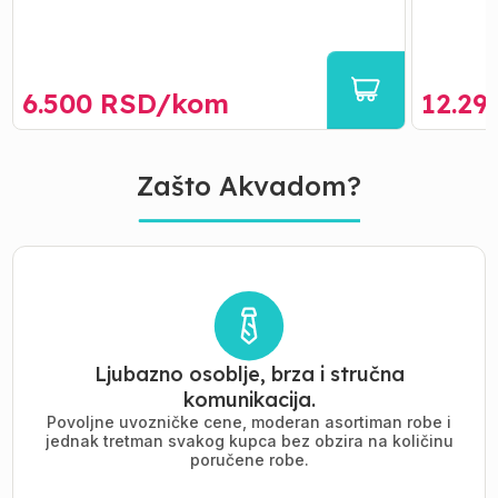
6.500
RSD/
kom
12.29
Zašto Akvadom?
Ljubazno osoblje, brza i stručna
komunikacija.
Povoljne uvozničke cene, moderan asortiman robe i
jednak tretman svakog kupca bez obzira na količinu
poručene robe.