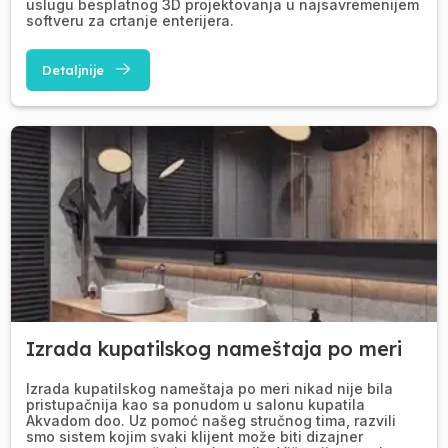
uslugu besplatnog 3D projektovanja u najsavremenijem
softveru za crtanje enterijera.
Detaljnije
Izrada kupatilskog nameštaja po meri
Izrada kupatilskog nameštaja po meri nikad nije bila
pristupačnija kao sa ponudom u salonu kupatila
Akvadom doo. Uz pomoć našeg stručnog tima, razvili
smo sistem kojim svaki klijent može biti dizajner