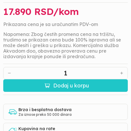
17.890
RSD/
kom
Prikazana cena je sa uračunatim PDV-om
Napomena: Zbog čestih promena cena na tržištu,
trudimo se prikazan cena bude 100% ispravna ali se
može desiti i greška u prikazu. Komercijalna služba
Akvadom doo, obavezno proverava cenu pre
izdavanja krajnje ponude ili predračuna.
1
Dodaj u korpu
Brza i besplatna dostava
Za iznose preko 50 000 dinara
Kupovina na rate