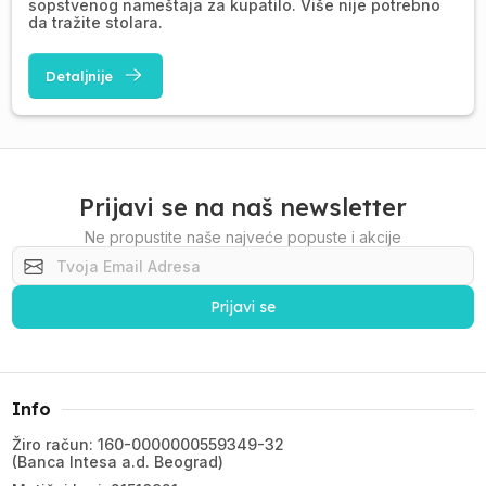
sopstvenog nameštaja za kupatilo. Više nije potrebno
da tražite stolara.
Detaljnije
Prijavi se na naš newsletter
Ne propustite naše najveće popuste i akcije
Prijavi se
Info
Žiro račun: 160-0000000559349-32
(Banca Intesa a.d. Beograd)