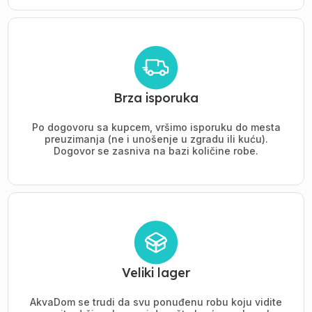
Brza isporuka
Po dogovoru sa kupcem, vršimo isporuku do mesta
preuzimanja (ne i unošenje u zgradu ili kuću).
Dogovor se zasniva na bazi količine robe.
Veliki lager
AkvaDom se trudi da svu ponuđenu robu koju vidite