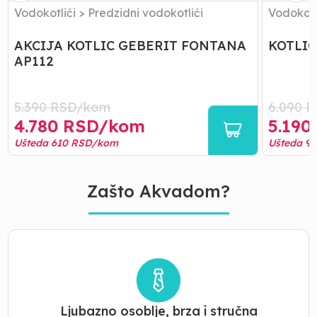
Vodokotlići
>
Predzidni vodokotlići
Vodokotl
AKCIJA KOTLIC GEBERIT FONTANA
KOTLIC
AP112
5.390
RSD/
kom
6.090
R
4.780
RSD/
kom
5.190
Ušteda
610
RSD/
kom
Ušteda
9
Zašto Akvadom?
Ljubazno osoblje, brza i stručna