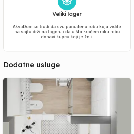
Veliki lager
AkvaDom se trudi da svu ponuđenu robu koju vidite
na sajtu drži na lageru i da u što kraćem roku robu
dobavi kupcu koji je želi.
Dodatne usluge