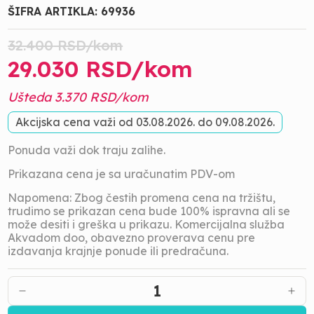
ŠIFRA ARTIKLA:
69936
32.400
RSD/
kom
29.030
RSD/
kom
Ušteda
3.370
RSD/
kom
Akcijska cena važi od
03.08.2026.
do
09.08.2026.
Ponuda važi dok traju zalihe.
Prikazana cena je sa uračunatim PDV-om
Napomena: Zbog čestih promena cena na tržištu,
trudimo se prikazan cena bude 100% ispravna ali se
može desiti i greška u prikazu. Komercijalna služba
Akvadom doo, obavezno proverava cenu pre
izdavanja krajnje ponude ili predračuna.
1