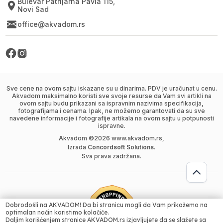
Bulevar Patrijarha Pavla 115,
Novi Sad
office@akvadom.rs
Sve cene na ovom sajtu iskazane su u dinarima. PDV je uračunat u cenu.
Akvadom maksimalno koristi sve svoje resurse da Vam svi artikli na
ovom sajtu budu prikazani sa ispravnim nazivima specifikacija,
fotografijama i cenama. Ipak, ne možemo garantovati da su sve
navedene informacije i fotografije artikala na ovom sajtu u potpunosti
ispravne.
Akvadom ©
2026
www.akvadom.rs,
Izrada
Concordsoft Solutions
.
Sva prava zadržana.
Dobrodošli na AKVADOM! Da bi stranicu mogli da Vam prikažemo na
32400.00
RSD
optimalan način koristimo kolačiće.
Daljim korišćenjem stranice AKVADOM.rs izjavljujete da se slažete sa