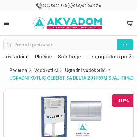
021/3022 348
060/02 06 07 6
Tuš kabine
Pločice
Sanitarije
Led ogledala po mer
Početna
Vodokotlići
Ugradni vodokotlići
UGRADNI KOTLIC GEBERIT SA DELTA 20 HROM SJAJ TIPKOM 1
-
10
%