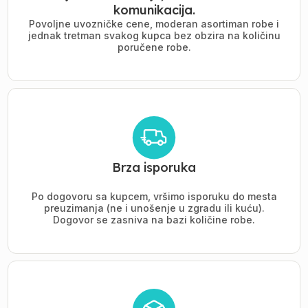
komunikacija.
Povoljne uvozničke cene, moderan asortiman robe i
jednak tretman svakog kupca bez obzira na količinu
poručene robe.
Brza isporuka
Po dogovoru sa kupcem, vršimo isporuku do mesta
preuzimanja (ne i unošenje u zgradu ili kuću).
Dogovor se zasniva na bazi količine robe.