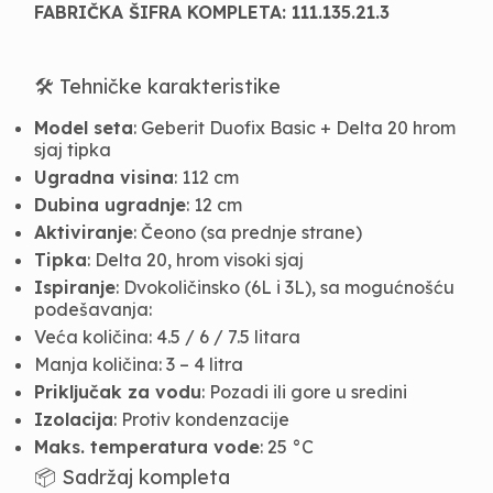
FABRIČKA ŠIFRA KOMPLETA: 111.135.21.3
🛠️ Tehničke karakteristike
Model seta
: Geberit Duofix Basic + Delta 20 hrom
sjaj tipka
Ugradna visina
: 112 cm
Dubina ugradnje
: 12 cm
Aktiviranje
: Čeono (sa prednje strane)
Tipka
: Delta 20, hrom visoki sjaj
Ispiranje
: Dvokoličinsko (6L i 3L), sa mogućnošću
podešavanja:
Veća količina: 4.5 / 6 / 7.5 litara
Manja količina: 3 – 4 litra
Priključak za vodu
: Pozadi ili gore u sredini
Izolacija
: Protiv kondenzacije
Maks. temperatura vode
: 25 °C
📦 Sadržaj kompleta