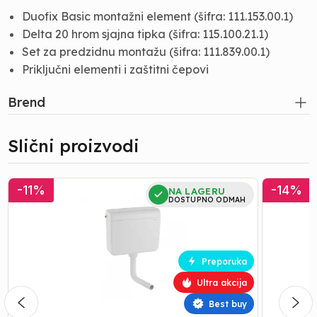
Duofix Basic montažni element (šifra: 111.153.00.1)
Delta 20 hrom sjajna tipka (šifra: 115.100.21.1)
Set za predzidnu montažu (šifra: 111.839.00.1)
Priključni elementi i zaštitni čepovi
Brend
Slični proizvodi
AKCIJA
KOTLIC
-
11
%
-
14
%
NA LAGERU
KOTLIC
GEBERIT
DOSTUPNO ODMAH
GEBERIT
RIO
FONTANA
AP110
AP112
Preporuka
Ultra akcija
Best buy