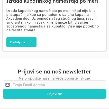
Izrada kupatilskog nameštaja po meri
Izrada kupatilskog nameštaja po meri nikad nije bila
pristupačnija kao sa ponudom u salonu kupatila
Akvadom doo. Uz pomoć našeg stručnog tima, razvili
smo sistem kojim svaki klijent može biti dizajner
sopstvenog nameštaja za kupatilo. Više nije potrebno
da tražite stolara.
Detaljnije
Prijavi se na naš newsletter
Ne propustite naše najveće popuste i akcije
Prijavi se