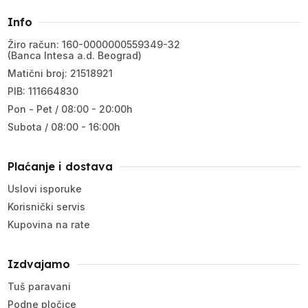
Info
Žiro račun: 160-0000000559349-32
(Banca Intesa a.d. Beograd)
Matični broj: 21518921
PIB: 111664830
Pon - Pet / 08:00 - 20:00h
Subota / 08:00 - 16:00h
Plaćanje i dostava
Uslovi isporuke
Korisnički servis
Kupovina na rate
Izdvajamo
Tuš paravani
Podne pločice