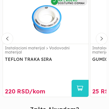
NA LAGERU
TRAKA
SA
DOSTUPNO ODMAH
SIRA
FILTERO
3/4
Instalacioni materijal
>
Vodovodni
Instalaci
materijal
materija
TEFLON TRAKA SIRA
GUMICE
220
RSD/
kom
25
RS