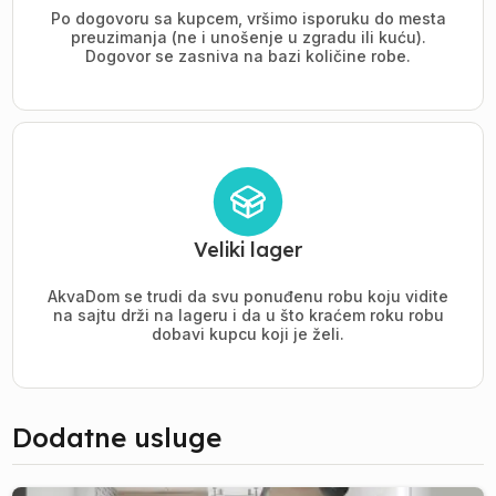
Po dogovoru sa kupcem, vršimo isporuku do mesta
preuzimanja (ne i unošenje u zgradu ili kuću).
Dogovor se zasniva na bazi količine robe.
Veliki lager
AkvaDom se trudi da svu ponuđenu robu koju vidite
na sajtu drži na lageru i da u što kraćem roku robu
dobavi kupcu koji je želi.
Dodatne usluge