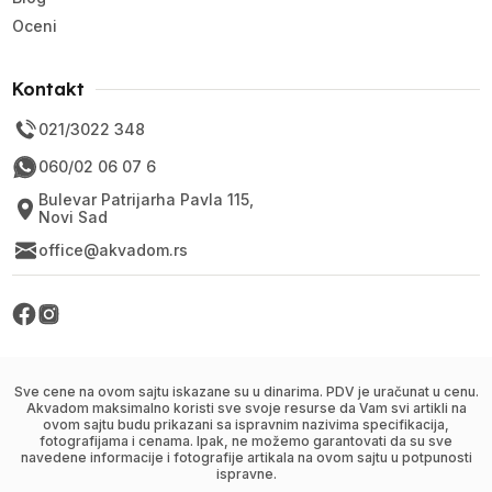
Oceni
Kontakt
021/3022 348
060/02 06 07 6
Bulevar Patrijarha Pavla 115,
Novi Sad
office@akvadom.rs
Sve cene na ovom sajtu iskazane su u dinarima. PDV je uračunat u cenu.
Akvadom maksimalno koristi sve svoje resurse da Vam svi artikli na
ovom sajtu budu prikazani sa ispravnim nazivima specifikacija,
fotografijama i cenama. Ipak, ne možemo garantovati da su sve
navedene informacije i fotografije artikala na ovom sajtu u potpunosti
ispravne.