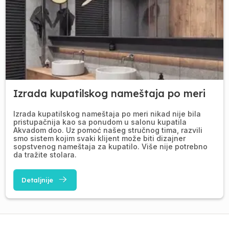
Izrada kupatilskog nameštaja po meri
Izrada kupatilskog nameštaja po meri nikad nije bila
pristupačnija kao sa ponudom u salonu kupatila
Akvadom doo. Uz pomoć našeg stručnog tima, razvili
smo sistem kojim svaki klijent može biti dizajner
sopstvenog nameštaja za kupatilo. Više nije potrebno
da tražite stolara.
Detaljnije