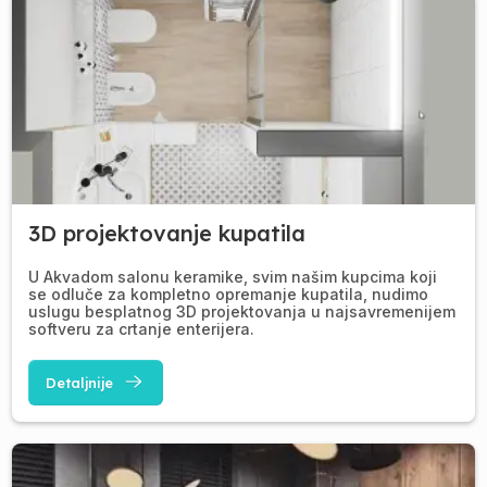
3D projektovanje kupatila
U Akvadom salonu keramike, svim našim kupcima koji
se odluče za kompletno opremanje kupatila, nudimo
uslugu besplatnog 3D projektovanja u najsavremenijem
softveru za crtanje enterijera.
Detaljnije