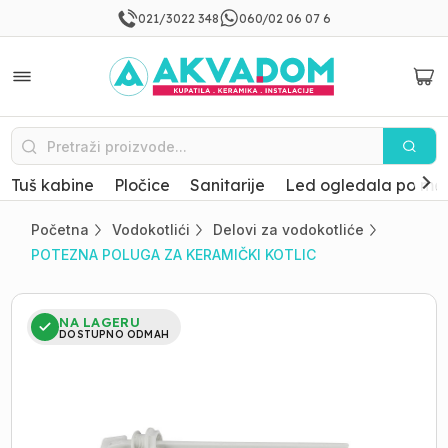
021/3022 348
060/02 06 07 6
Tuš kabine
Pločice
Sanitarije
Led ogledala po mer
Početna
Vodokotlići
Delovi za vodokotliće
POTEZNA POLUGA ZA KERAMIČKI KOTLIC
NA LAGERU
DOSTUPNO ODMAH