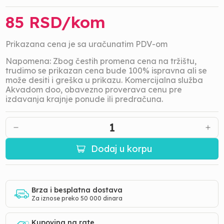
85
RSD/
kom
Prikazana cena je sa uračunatim PDV-om
Napomena: Zbog čestih promena cena na tržištu,
trudimo se prikazan cena bude 100% ispravna ali se
može desiti i greška u prikazu. Komercijalna služba
Akvadom doo, obavezno proverava cenu pre
izdavanja krajnje ponude ili predračuna.
1
Dodaj u korpu
Brza i besplatna dostava
Za iznose preko 50 000 dinara
Kupovina na rate