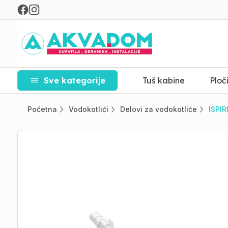
Sve kategorije
Tuš kabine
Ploč
Početna
Vodokotlići
Delovi za vodokotliće
ISPIR