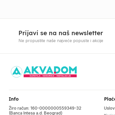
Prijavi se na naš newsletter
Ne propustite naše najveće popuste i akcije
Info
Plać
Žiro račun: 160-0000000559349-32
Uslov
(Banca Intesa a.d. Beograd)