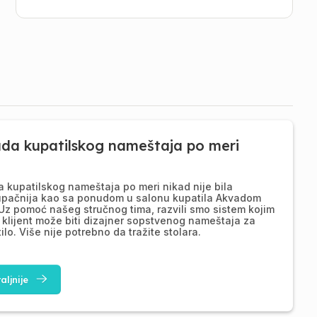
ada kupatilskog nameštaja po meri
a kupatilskog nameštaja po meri nikad nije bila
upačnija kao sa ponudom u salonu kupatila Akvadom
Uz pomoć našeg stručnog tima, razvili smo sistem kojim
 klijent može biti dizajner sopstvenog nameštaja za
ilo. Više nije potrebno da tražite stolara.
aljnije