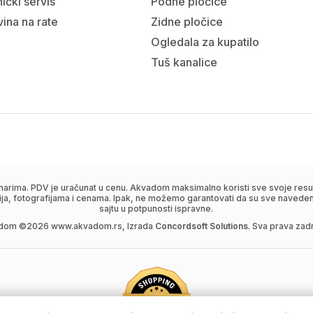
ički servis
Podne pločice
ina na rate
Zidne pločice
Ogledala za kupatilo
Tuš kanalice
narima. PDV je uračunat u cenu. Akvadom maksimalno koristi sve svoje resur
ija, fotografijama i cenama. Ipak, ne možemo garantovati da su sve navedene
sajtu u potpunosti ispravne.
dom ©
2026
www.akvadom.rs, Izrada
Concordsoft Solutions
. Sva prava zad