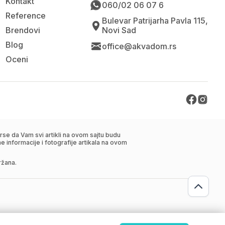
Kontakt
060/02 06 07 6
Reference
Bulevar Patrijarha Pavla 115,
Brendovi
Novi Sad
Blog
office@akvadom.rs
Oceni
se da Vam svi artikli na ovom sajtu budu
 informacije i fotografije artikala na ovom
ržana.