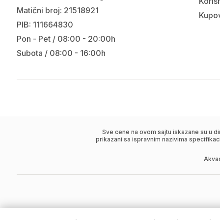
Korisn
Matični broj: 21518921
Kupov
PIB: 111664830
Pon - Pet / 08:00 - 20:00h
Subota / 08:00 - 16:00h
Sve cene na ovom sajtu iskazane su u di
prikazani sa ispravnim nazivima specifikac
Akva