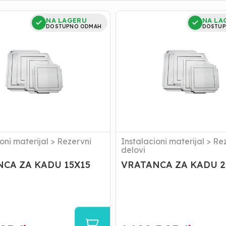
A
VRATANCA
NA LAGERU
NA LA
ZA
DOSTUPNO ODMAH
DOSTUP
KADU
20X20
oni materijal
>
Rezervni
Instalacioni materijal
>
Rez
delovi
CA ZA KADU 15X15
VRATANCA ZA KADU 2