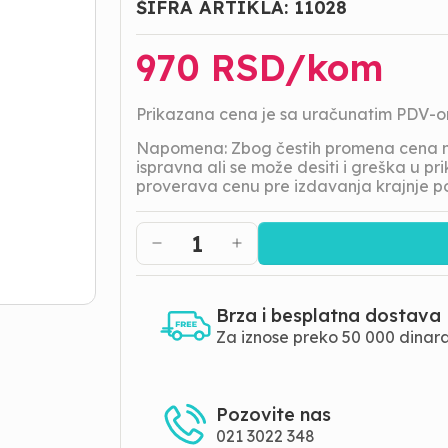
ŠIFRA ARTIKLA:
11028
970
RSD/
kom
Prikazana cena je sa uračunatim PDV-
Napomena: Zbog čestih promena cena na
ispravna ali se može desiti i greška u 
proverava cenu pre izdavanja krajnje p
1
Brza i besplatna dostava
Za iznose preko 50 000 dinar
Pozovite nas
021 3022 348