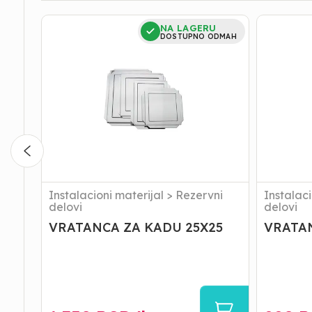
VRATANCA
VRATANC
NA LAGERU
ZA
ZA
DOSTUPNO ODMAH
KADU
KADU
25X25
15X15
Instalacioni materijal
>
Rezervni
Instalaci
delovi
delovi
VRATANCA ZA KADU 25X25
VRATAN