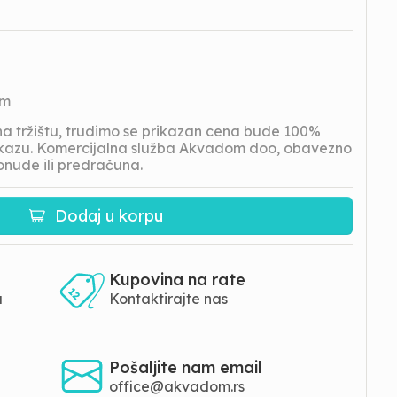
om
 tržištu, trudimo se prikazan cena bude 100%
prikazu. Komercijalna služba Akvadom doo, obavezno
onude ili predračuna.
Dodaj u korpu
Kupovina na rate
a
Kontaktirajte nas
Pošaljite nam email
office@akvadom.rs