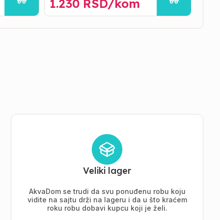
1.230
RSD/
kom
69
Veliki lager
AkvaDom se trudi da svu ponuđenu robu koju
vidite na sajtu drži na lageru i da u što kraćem
roku robu dobavi kupcu koji je želi.