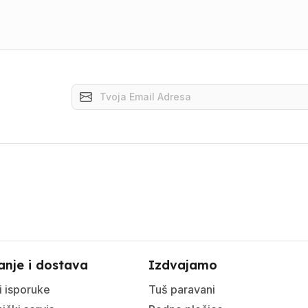
anje i dostava
Izdvajamo
i isporuke
Tuš paravani