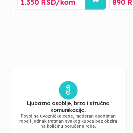
1.350
RSD/
kom
890
R
Ljubazno osoblje, brza i stručna
komunikacija.
Povoljne uvozničke cene, moderan asortiman
robe i jednak tretman svakog kupca bez obzira
na količinu poručene robe.