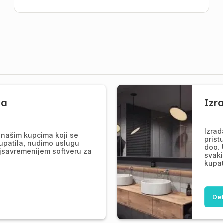
la
Izr
Izrad
našim kupcima koji se
prist
upatila, nudimo uslugu
doo. 
jsavremenijem softveru za
svaki
kupat
Det