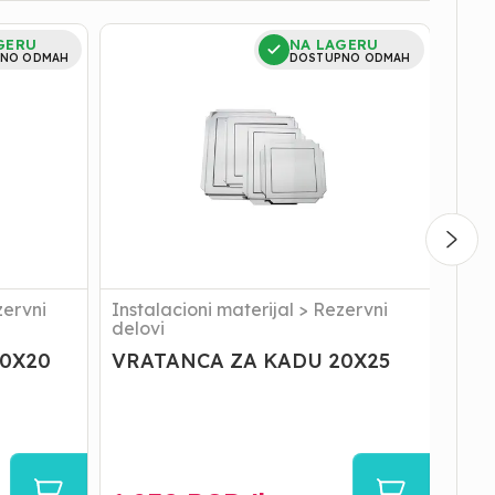
VRATANCA
WC
GERU
NA LAGERU
ZA
Dask
NO ODMAH
DOSTUPNO ODMAH
KADU
|
20X25
IsaFl
-
Šarke
Za
Medij
WC
Dask
Kompl
ervni
Instalacioni materijal
>
Rezervni
Sani
delovi
0X20
VRATANCA ZA KADU 20X25
WC D
Med