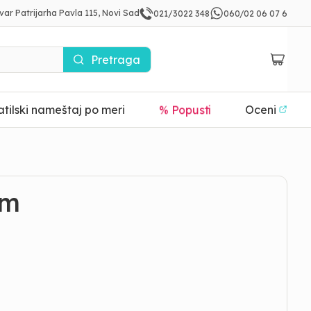
var Patrijarha Pavla 115, Novi Sad
021/3022 348
060/02 06 07 6
Pretraga
% Popusti
tilski nameštaj po meri
Oceni
5m