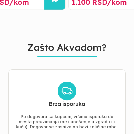
SD/
kom
1.100
RSD/
kom
Zašto Akvadom?
Brza isporuka
Po dogovoru sa kupcem, vršimo isporuku do
mesta preuzimanja (ne i unošenje u zgradu ili
kuću). Dogovor se zasniva na bazi količine robe.