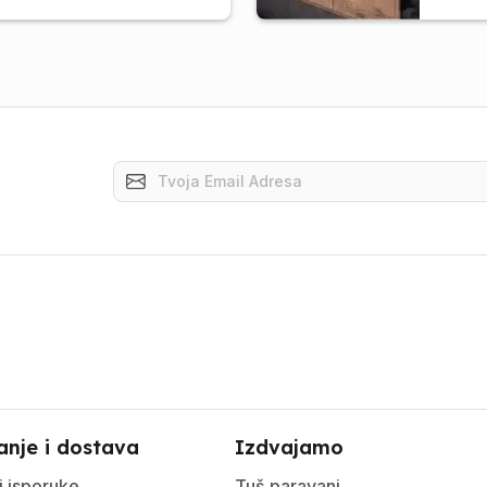
anje i dostava
Izdvajamo
i isporuke
Tuš paravani