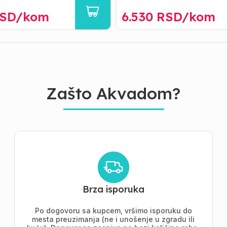
SD/
kom
6.530
RSD/
kom
Zašto Akvadom?
Brza isporuka
Po dogovoru sa kupcem, vršimo isporuku do
mesta preuzimanja (ne i unošenje u zgradu ili