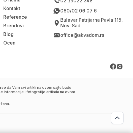
021/3022 348
Kontakt
060/02 06 07 6
Reference
Bulevar Patrijarha Pavla 115,
Brendovi
Novi Sad
Blog
office@akvadom.rs
Oceni
se da Vam svi artikli na ovom sajtu budu
 informacije i fotografije artikala na ovom
ržana.