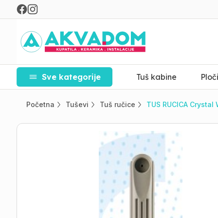
Sve kategorije
Tuš kabine
Ploč
Početna
Tuševi
Tuš ručice
TUS RUCICA Crystal 