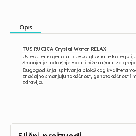
Opis
TUS RUCICA Crystal Water RELAX
Ušteda energenata i novca glavna je kategorij
Smanjenje potrošnje vode i niže račune za grejanj
Dugogodišnja ispitivanja biološkog kvaliteta vo
značajno smanjuju toksičnost, genotoksičnost i 
zdravlja.
Slični proizvodi