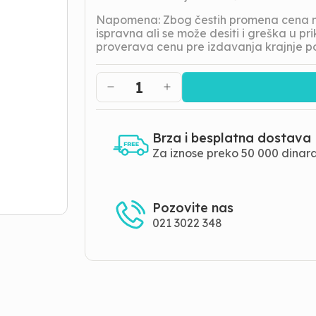
Napomena: Zbog čestih promena cena na
ispravna ali se može desiti i greška u 
proverava cenu pre izdavanja krajnje p
1
Brza i besplatna dostava
Za iznose preko 50 000 dinar
Pozovite nas
021 3022 348