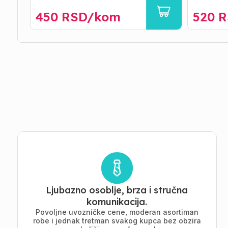
450
RSD/
kom
520
R
Ljubazno osoblje, brza i stručna
komunikacija.
Povoljne uvozničke cene, moderan asortiman
robe i jednak tretman svakog kupca bez obzira