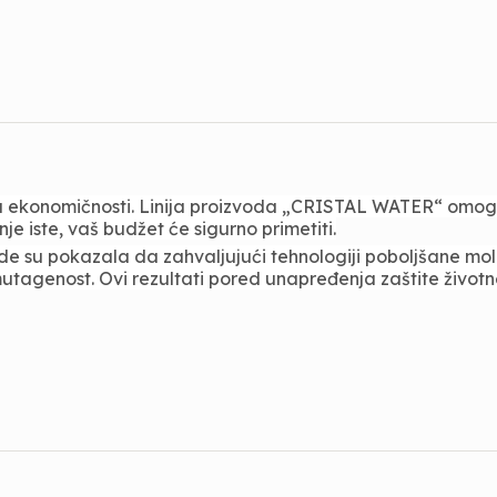
a ekonomičnosti. Linija proizvoda „CRISTAL WATER“ omogu
e iste, vaš budžet će sigurno primetiti.
de su pokazala da zahvaljujući tehnologiji poboljšane mo
mutagenost. Ovi rezultati pored unapređenja zaštite život