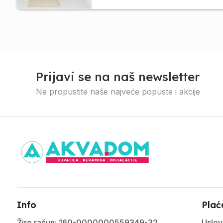
Prijavi se na naš newsletter
Ne propustite naše najveće popuste i akcije
Info
Plać
Žiro račun: 160-0000000559349-32
Uslov