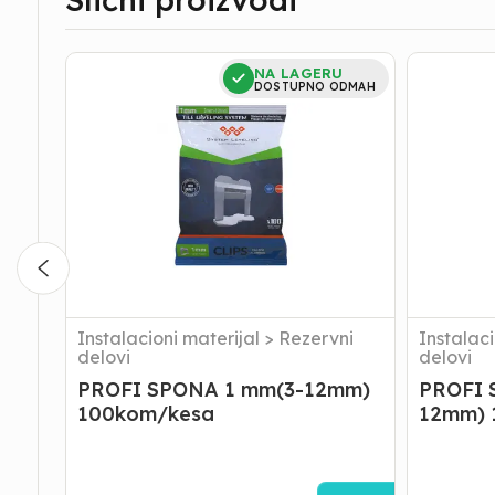
PROFI
PROFI
NA LAGERU
SPONA
SPONA
DOSTUPNO ODMAH
1
1,5
mm(3-
mm(3-
12mm)
12mm)
100kom/kesa
100kom/k
Instalacioni materijal
>
Rezervni
Instalaci
delovi
delovi
PROFI SPONA 1 mm(3-12mm)
PROFI 
100kom/kesa
12mm) 