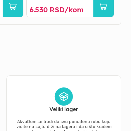
6.530
RSD/
kom
79
Veliki lager
AkvaDom se trudi da svu ponuđenu robu koju
vidite na sajtu drži na lageru i da u što kraćem