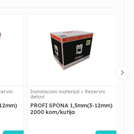
PROFI
PROF
SPONA
KAJL
1,5mm(3-
100
12mm)
kom/
2000
kom/kutija
ervni
Instalacioni materijal
>
Rezervni
Inst
delovi
delo
-12mm)
PROFI SPONA 1,5mm(3-12mm)
PRO
2000 kom/kutija