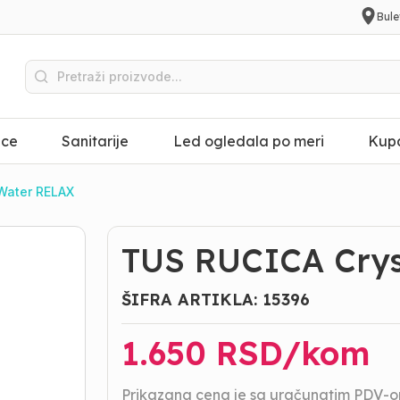
Bule
ice
Sanitarije
Led ogledala po meri
Kupa
Water RELAX
TUS RUCICA Crys
ŠIFRA ARTIKLA:
15396
1.650
RSD/
kom
Prikazana cena je sa uračunatim PDV-