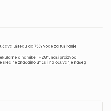
ćava uštedu do 75% vode za tuširanje.
lekularne dinamike "H2Q", naši proizvodi
ne sredine značajno utiču i na očuvanje našeg