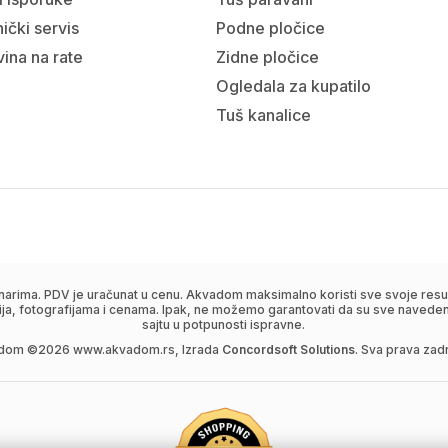
ički servis
Podne pločice
ina na rate
Zidne pločice
Ogledala za kupatilo
Tuš kanalice
narima. PDV je uračunat u cenu. Akvadom maksimalno koristi sve svoje resur
ija, fotografijama i cenama. Ipak, ne možemo garantovati da su sve navedene
sajtu u potpunosti ispravne.
dom ©
2026
www.akvadom.rs, Izrada
Concordsoft Solutions
. Sva prava zad