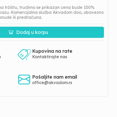
 tržištu, trudimo se prikazan cena bude 100%
prikazu. Komercijalna služba Akvadom doo, obavezno
onude ili predračuna.
Dodaj u korpu
Kupovina na rate
a
Kontaktirajte nas
Pošaljite nam email
office@akvadom.rs