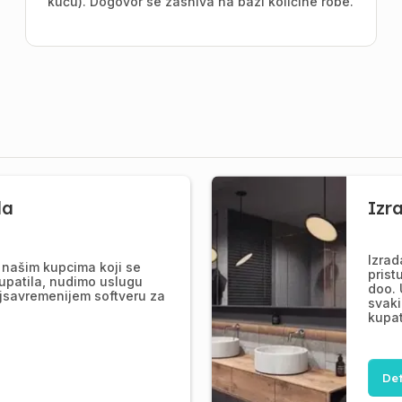
kuću). Dogovor se zasniva na bazi količine robe.
la
Izr
Izrad
našim kupcima koji se
prist
upatila, nudimo uslugu
doo. 
jsavremenijem softveru za
svaki
kupat
Det