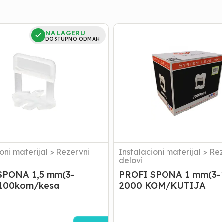
PROFI
NA LAGERU
SPONA
DOSTUPNO ODMAH
1
mm(3-
12mm)
esa
2000
KOM/KUTIJA
oni materijal
>
Rezervni
Instalacioni materijal
>
Rez
delovi
SPONA 1,5 mm(3-
PROFI SPONA 1 mm(3
100kom/kesa
2000 KOM/KUTIJA