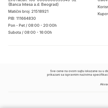
(Banca Intesa a.d. Beograd)
Korisn
Matični broj: 21518921
Kupov
PIB: 111664830
Pon - Pet / 08:00 - 20:00h
Subota / 08:00 - 16:00h
Sve cene na ovom sajtu iskazane su u di
prikazani sa ispravnim nazivima specifikac
Akva