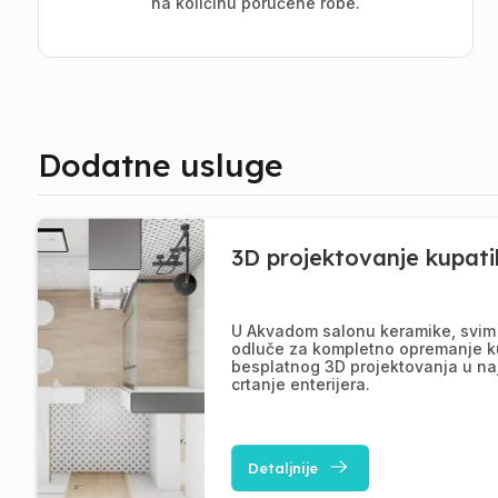
na količinu poručene robe.
Dodatne usluge
3D projektovanje kupati
U Akvadom salonu keramike, svim 
odluče za kompletno opremanje k
besplatnog 3D projektovanja u na
crtanje enterijera.
Detaljnije