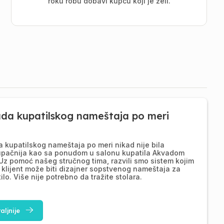
roku robu dobavi kupcu koji je želi.
ada kupatilskog nameštaja po meri
a kupatilskog nameštaja po meri nikad nije bila
upačnija kao sa ponudom u salonu kupatila Akvadom
Uz pomoć našeg stručnog tima, razvili smo sistem kojim
 klijent može biti dizajner sopstvenog nameštaja za
ilo. Više nije potrebno da tražite stolara.
aljnije