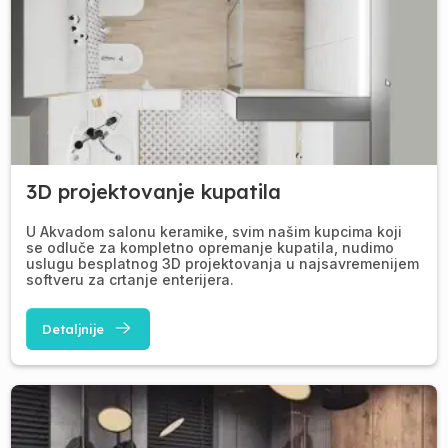
3D projektovanje kupatila
U Akvadom salonu keramike, svim našim kupcima koji
se odluče za kompletno opremanje kupatila, nudimo
uslugu besplatnog 3D projektovanja u najsavremenijem
softveru za crtanje enterijera.
Detaljnije