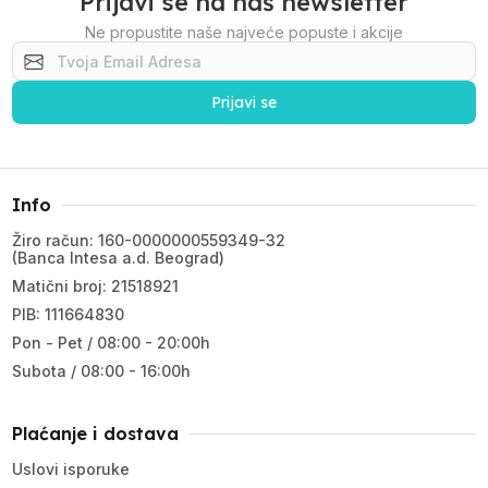
Prijavi se na naš newsletter
Ne propustite naše najveće popuste i akcije
Prijavi se
Info
Žiro račun: 160-0000000559349-32
(Banca Intesa a.d. Beograd)
Matični broj: 21518921
PIB: 111664830
Pon - Pet / 08:00 - 20:00h
Subota / 08:00 - 16:00h
Plaćanje i dostava
Uslovi isporuke