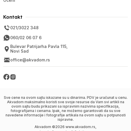
Oceni
Kontakt
021/3022 348
060/02 06 07 6
Bulevar Patrijarha Pavla 115,
Novi Sad
office@akvadom.rs
Sve cene na ovom sajtu iskazane su u dinarima. PDV je uračunat u cenu.
Akvadom maksimalno koristi sve svoje resurse da Vam svi artikli na
ovom sajtu budu prikazani sa ispravnim nazivima specifikacija,
fotografijama i cenama. Ipak, ne možemo garantovati da su sve
navedene informacije i fotografije artikala na ovom sajtu u potpunosti
ispravne.
Akvadom ©
2026
www.akvadom.rs,