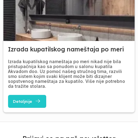
Izrada kupatilskog nameštaja po meri
Izrada kupatilskog nameštaja po meri nikad nije bila
pristupačnija kao sa ponudom u salonu kupatila
Akvadom doo. Uz pomoć našeg stručnog tima, razvili
smo sistem kojim svaki klijent može biti dizajner
sopstvenog nameštaja za kupatilo. Više nije potrebno
da tražite stolara.
Detaljnije