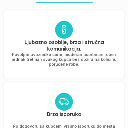
Ljubazno osoblje, brza i stručna
komunikacija.
Povoljne uvozničke cene, moderan asortiman robe i
jednak tretman svakog kupca bez obzira na količinu
poručene robe.
Brza isporuka
Po dogovoru sa kupcem, vršimo isporuku do mesta