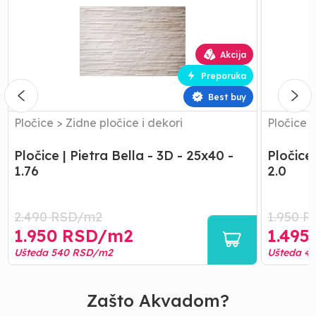
Pietra
Pietra
Bella
Bella
-
-
3D
Biox
Akcija
-
-
Preporuka
25x40
25x40
-
-
Best buy
1.76
2.0
Pločice
>
Zidne pločice i dekori
Pločice
Pločice | Pietra Bella - 3D - 25x40 -
Pločice 
1.76
2.0
2.490
RSD/
m2
1.950
R
1.950
RSD/
m2
1.495
Ušteda
540
RSD/
m2
Ušteda
4
Zašto Akvadom?