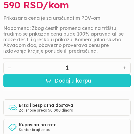
590
RSD/
kom
Prikazana cena je sa uračunatim PDV-om
Napomena: Zbog čestih promena cena na tržištu,
trudimo se prikazan cena bude 100% ispravna ali se
može desiti i greška u prikazu. Komercijalna služba
Akvadom doo, obavezno proverava cenu pre
izdavanja krajnje ponude ili predračuna.
1
Dodaj u korpu
Brza i besplatna dostava
Za iznose preko 50 000 dinara
Kupovina na rate
Kontaktirajte nas