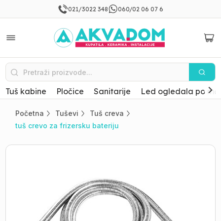
021/3022 348
060/02 06 07 6
Tuš kabine
Pločice
Sanitarije
Led ogledala po mer
Početna
Tuševi
Tuš creva
tuš crevo za frizersku bateriju