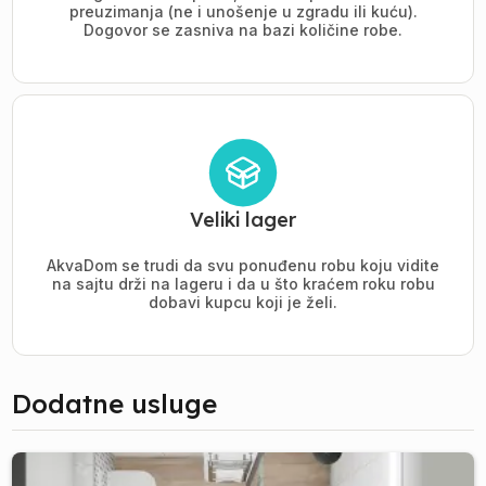
preuzimanja (ne i unošenje u zgradu ili kuću).
Dogovor se zasniva na bazi količine robe.
Veliki lager
AkvaDom se trudi da svu ponuđenu robu koju vidite
na sajtu drži na lageru i da u što kraćem roku robu
dobavi kupcu koji je želi.
Dodatne usluge