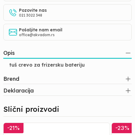
Pozovite nas
021 3022 348
Pošaljite nam email
office@akvadom.rs
Opis
tuš crevo za frizersku bateriju
Brend
Deklaracija
Slični proizvodi
Pločice
Pločice
-
21
%
-
23
%
|
|