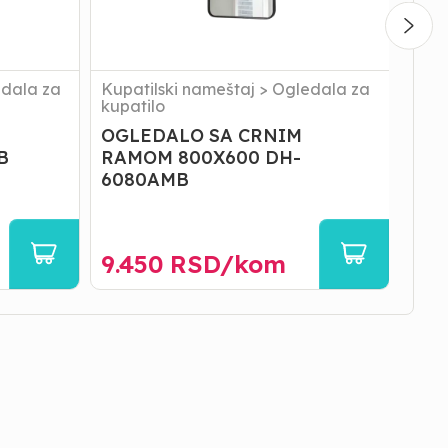
dala za
Kupatilski nameštaj
>
Ogledala za
Sani
kupatilo
OGLEDALO SA CRNIM
Lava
B
RAMOM 800X600 DH-
- 4
6080AMB
9.450
RSD/
kom
8.3