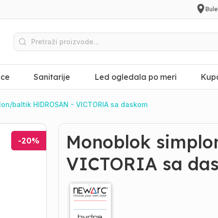
Bule
ice
Sanitarije
Led ogledala po meri
Kupa
on/baltik HIDROSAN - VICTORIA sa daskom
Monoblok simplo
-
20
%
VICTORIA sa da