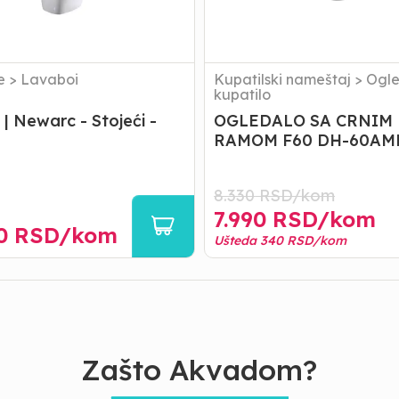
e
>
Lavaboi
Kupatilski nameštaj
>
Ogle
kupatilo
| Newarc - Stojeći -
OGLEDALO SA CRNIM
RAMOM F60 DH-60AM
8.330
RSD/
kom
7.990
RSD/
kom
0
RSD/
kom
Ušteda
340
RSD/
kom
Zašto Akvadom?