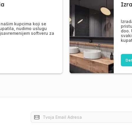
la
Izr
Izrad
našim kupcima koji se
prist
upatila, nudimo uslugu
doo. 
jsavremenijem softveru za
svaki
kupat
Det