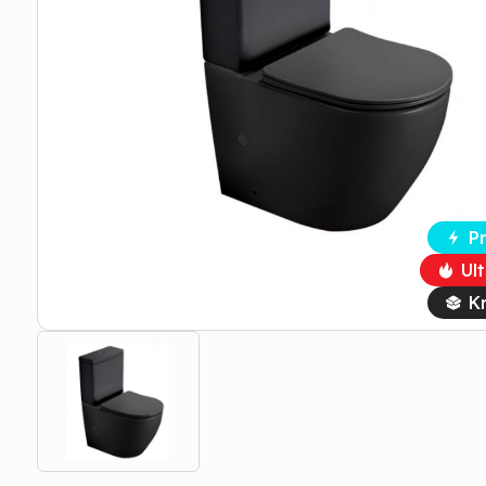
P
Ul
Kr