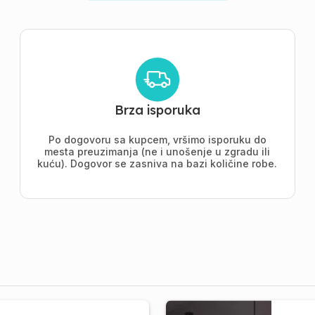
Brza isporuka
Po dogovoru sa kupcem, vršimo isporuku do
mesta preuzimanja (ne i unošenje u zgradu ili
kuću). Dogovor se zasniva na bazi količine robe.