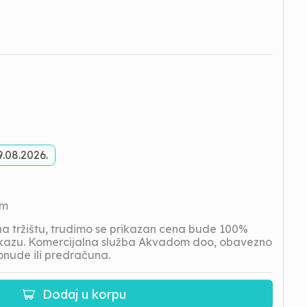
9.08.2026.
om
 tržištu, trudimo se prikazan cena bude 100%
prikazu. Komercijalna služba Akvadom doo, obavezno
onude ili predračuna.
Dodaj u korpu