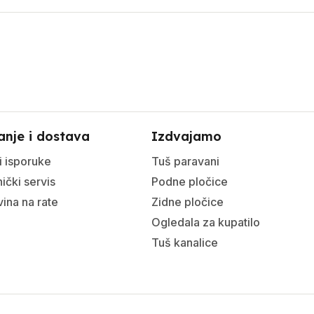
anje i dostava
Izdvajamo
i isporuke
Tuš paravani
ički servis
Podne pločice
ina na rate
Zidne pločice
Ogledala za kupatilo
Tuš kanalice