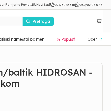
var Patrijarha Pavla 115, Novi Sad
021/3022 348
060/02 06 07 6
Pretraga
tilski nameštaj po meri
% Popusti
Oceni
n/baltik HIDROSAN -
skom