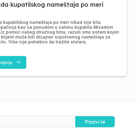
ada kupatilskog nameštaja po meri
a kupatilskog nameštaja po meri nikad nije bila
upačnija kao sa ponudom u salonu kupatila Akvadom
Uz pomoć našeg stručnog tima, razvili smo sistem kojim
 klijent može biti dizajner sopstvenog nameštaja za
ilo. Više nije potrebno da tražite stolara.
aljnije
Prijavi se