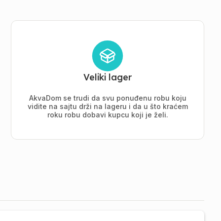
Veliki lager
AkvaDom se trudi da svu ponuđenu robu koju
vidite na sajtu drži na lageru i da u što kraćem
roku robu dobavi kupcu koji je želi.