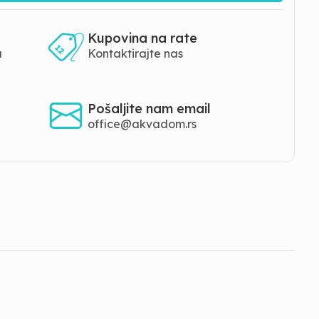
Kupovina na rate
a
Kontaktirajte nas
Pošaljite nam email
office@akvadom.rs