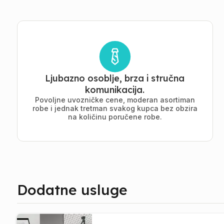
Ljubazno osoblje, brza i stručna
komunikacija.
Povoljne uvozničke cene, moderan asortiman
robe i jednak tretman svakog kupca bez obzira
na količinu poručene robe.
Dodatne usluge