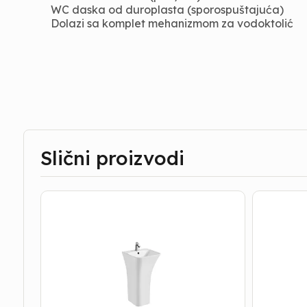
WC daska od duroplasta (sporospuštajuća)
Dolazi sa komplet mehanizmom za vodoktolić
Slični proizvodi
Lavabo
Lavabo
|
|
Newarc
Newarc
-
-
Stojeći
Stojeći
-
-
Power
Life