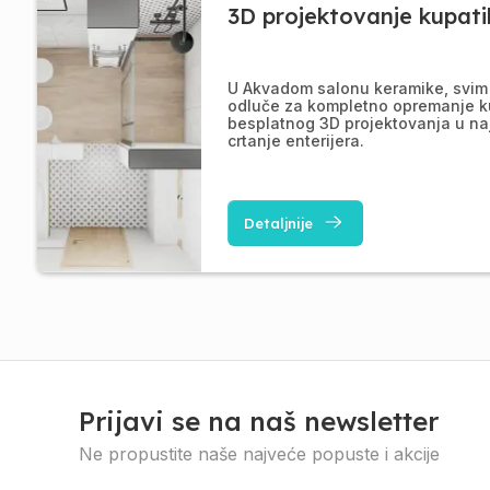
3D projektovanje kupati
U Akvadom salonu keramike, svim 
odluče za kompletno opremanje k
besplatnog 3D projektovanja u na
crtanje enterijera.
Detaljnije
Prijavi se na naš newsletter
Ne propustite naše najveće popuste i akcije