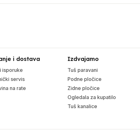
anje i dostava
Izdvajamo
i isporuke
Tuš paravani
ički servis
Podne pločice
ina na rate
Zidne pločice
Ogledala za kupatilo
Tuš kanalice