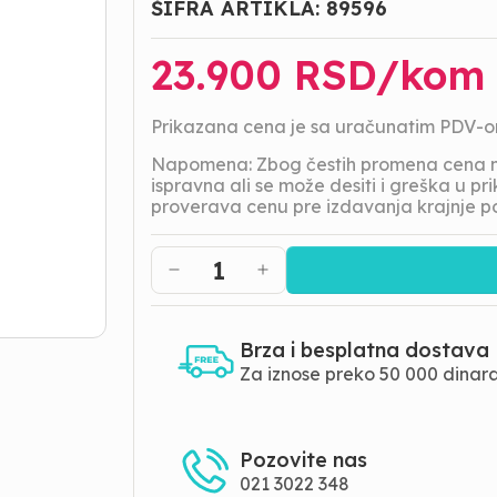
ŠIFRA ARTIKLA:
89596
23.900
RSD/
kom
Prikazana cena je sa uračunatim PDV-
Napomena: Zbog čestih promena cena na
ispravna ali se može desiti i greška u 
proverava cenu pre izdavanja krajnje p
1
Brza i besplatna dostava
Za iznose preko 50 000 dinar
Pozovite nas
021 3022 348