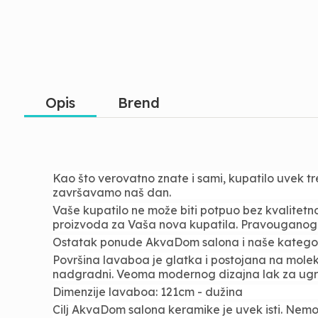
Opis
Brend
Kao što verovatno znate i sami, kupatilo uvek tre
završavamo naš dan.
Vaše kupatilo ne može biti potpuo bez kvalite
proizvoda za Vaša nova kupatila. Pravouganog ob
Ostatak ponude AkvaDom salona i naše kategor
Površina lavaboa je glatka i postojana na moleku
nadgradni. Veoma modernog dizajna lak za ugradn
Dimenzije lavaboa: 121cm - dužina
Cilj AkvaDom salona keramike je uvek isti. Nemojt