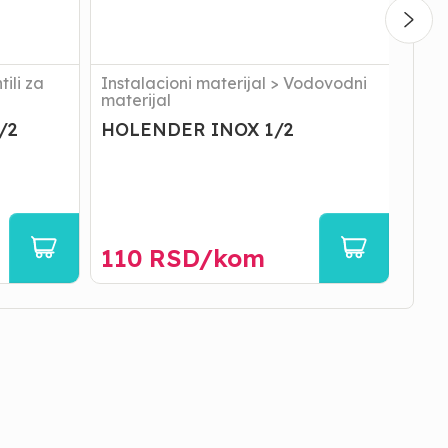
tili za
Instalacioni materijal
>
Vodovodni
Inst
materijal
mate
/2
HOLENDER INOX 1/2
HOL
110
RSD/
kom
11