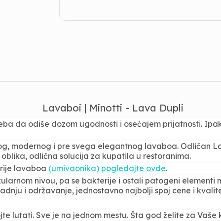
Lavaboi | Minotti - Lava Dupli
ba da odiše dozom ugodnosti i osećajem prijatnosti. Ipak j
tnog, modernog i pre svega elegantnog lavaboa. Odličan 
lika, odlična solucija za kupatila u restoranima.
ije lavaboa
(umivaonika) pogledajte ovde
.
larnom nivou, pa se bakterije i ostali patogeni elementi n
ju i održavanje, jednostavno najbolji spoj cene i kvalite
e lutati. Sve je na jednom mestu. Šta god želite za Vaše k