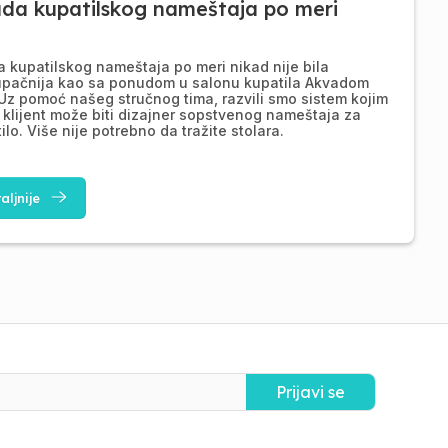
ada kupatilskog nameštaja po meri
a kupatilskog nameštaja po meri nikad nije bila
upačnija kao sa ponudom u salonu kupatila Akvadom
Uz pomoć našeg stručnog tima, razvili smo sistem kojim
 klijent može biti dizajner sopstvenog nameštaja za
ilo. Više nije potrebno da tražite stolara.
aljnije
Prijavi se