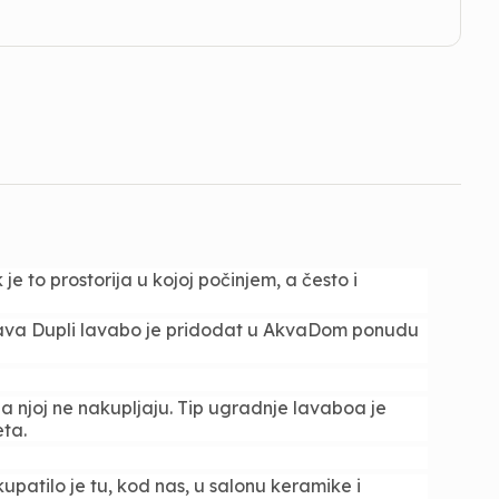
e to prostorija u kojoj počinjem, a često i
Lava Dupli lavabo je pridodat u AkvaDom ponudu
a njoj ne nakupljaju. Tip ugradnje lavaboa je
ta.
upatilo je tu, kod nas, u salonu keramike i