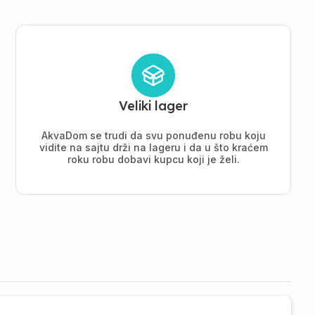
Veliki lager
AkvaDom se trudi da svu ponuđenu robu koju
vidite na sajtu drži na lageru i da u što kraćem
roku robu dobavi kupcu koji je želi.