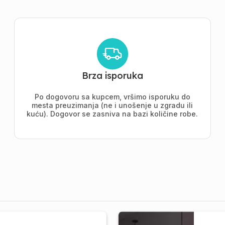
Brza isporuka
Po dogovoru sa kupcem, vršimo isporuku do
mesta preuzimanja (ne i unošenje u zgradu ili
kuću). Dogovor se zasniva na bazi količine robe.