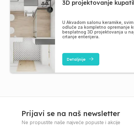
3D projektovanje kupati
U Akvadom salonu keramike, svim 
odluče za kompletno opremanje k
besplatnog 3D projektovanja u na
crtanje enterijera.
Detaljnije
Prijavi se na naš newsletter
Ne propustite naše najveće popuste i akcije