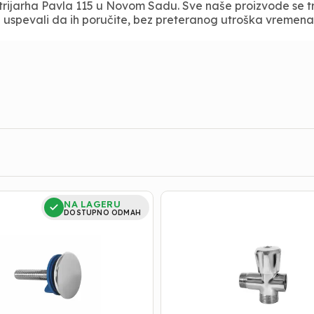
trijarha Pavla 115 u Novom Sadu. Sve naše proizvode se 
 uspevali da ih poručite, bez preteranog utroška vremena u
PRIKLJUCAK
NA LAGERU
ZA
DOSTUPNO ODMAH
V.M.
1/2
MINOTTI
3022