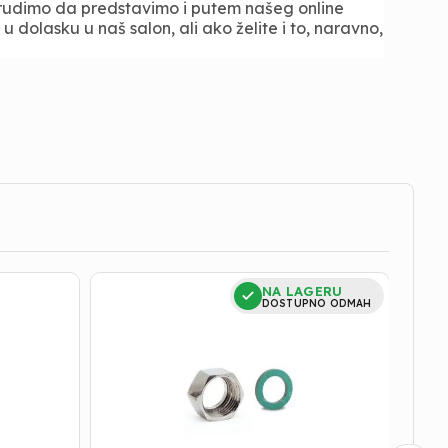
trudimo da predstavimo i putem našeg online
 dolasku u naš salon, ali ako želite i to, naravno,
HOLENDER
HOLE
NA LAGERU
INOX
INOX
DOSTUPNO ODMAH
1/2
3/8