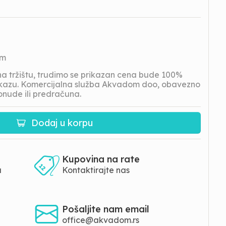
om
 tržištu, trudimo se prikazan cena bude 100%
prikazu. Komercijalna služba Akvadom doo, obavezno
onude ili predračuna.
Dodaj u korpu
Kupovina na rate
a
Kontaktirajte nas
Pošaljite nam email
office@akvadom.rs