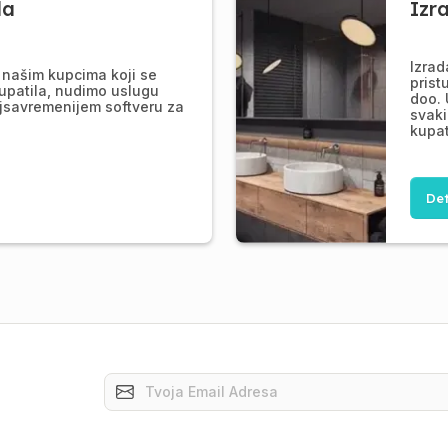
la
Izr
Izrad
našim kupcima koji se
prist
upatila, nudimo uslugu
doo. 
jsavremenijem softveru za
svaki
kupat
Det