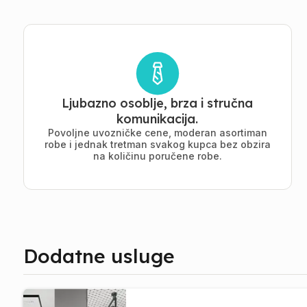
Ljubazno osoblje, brza i stručna
komunikacija.
Povoljne uvozničke cene, moderan asortiman
robe i jednak tretman svakog kupca bez obzira
na količinu poručene robe.
Dodatne usluge