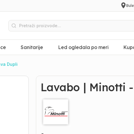
Bule
ice
Sanitarije
Led ogledala po meri
Kupa
ava Dupli
Lavabo | Minotti 