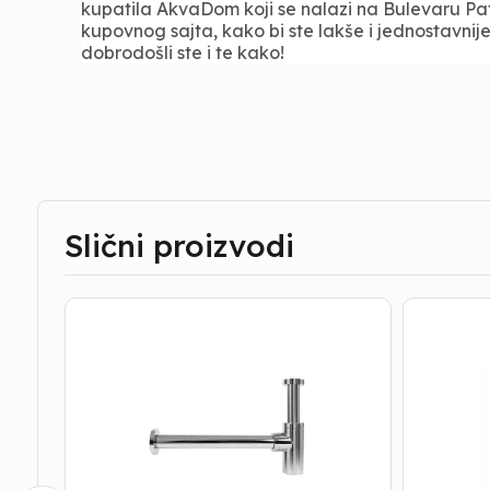
kupatila AkvaDom koji se nalazi na Bulevaru Pa
kupovnog sajta, kako bi ste lakše i jednostavnije
dobrodošli ste i te kako!
Slični proizvodi
SIFON
CEP
ZA
ZA
LAVABO
LAVABO
5/4
CH
LUX
A182