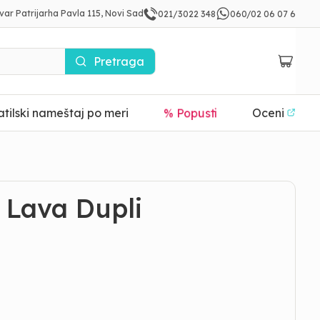
var Patrijarha Pavla 115, Novi Sad
021/3022 348
060/02 06 07 6
Pretraga
tilski nameštaj po meri
% Popusti
Oceni
- Lava Dupli