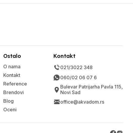
Ostalo
Kontakt
O nama
021/3022 348
Kontakt
060/02 06 07 6
Reference
Bulevar Patrijarha Pavla 115,
Brendovi
Novi Sad
Blog
office@akvadom.rs
Oceni