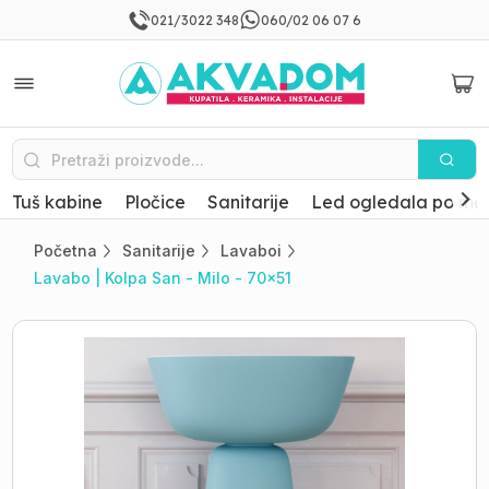
021/3022 348
060/02 06 07 6
Tuš kabine
Pločice
Sanitarije
Led ogledala po mer
Početna
Sanitarije
Lavaboi
Lavabo | Kolpa San - Milo - 70x51