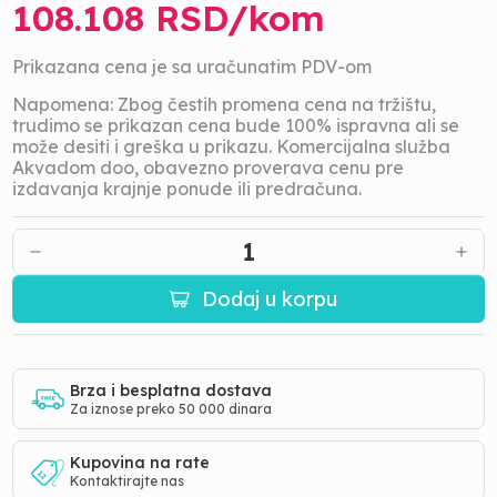
108.108
RSD/
kom
Prikazana cena je sa uračunatim PDV-om
Napomena: Zbog čestih promena cena na tržištu,
trudimo se prikazan cena bude 100% ispravna ali se
može desiti i greška u prikazu. Komercijalna služba
Akvadom doo, obavezno proverava cenu pre
izdavanja krajnje ponude ili predračuna.
1
Dodaj u korpu
Brza i besplatna dostava
Za iznose preko 50 000 dinara
Kupovina na rate
Kontaktirajte nas