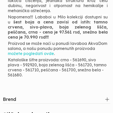
lakoća čišćenja, jednaka struktura kroz celu
dubinu, negorivost i otpornost na hemikalije i
mehanička oštećenja.
Napomena!!! Lababoi u Milo kolekciji dostupni su
u
šest boja a cena zavisi od istih: tamno
crvena, sivo-plava, boja zelenog lišča,
peščana, crna - cena je 97.561 rsd, snežno bela
cena je 70.990 rsd!!!
Proizvod se može naći u ponudi lavaboa AkvaDom
salona, a našu ponudu pomenutih proizvoda
možete pogledati ovde
.
Kataloške šifre proizvoda: crno - 561690, sivo
plava - 592920, boja zelenog lišća - 561720, tamno
crvena - 561710, peščana - 561700, snežno bela -
561680.
Brend