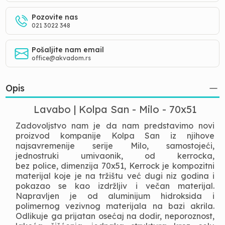
Pozovite nas
021 3022 348
Pošaljite nam email
office@akvadom.rs
Opis
Lavabo | Kolpa San - Milo - 70x51
Zadovoljstvo nam je da nam predstavimo novi
proizvod kompanije Kolpa San iz njihove
najsavremenije serije Milo, samostojeći,
jednostruki umivaonik, od kerrocka,
bez police, dimenzija 70x51, Kerrock je kompozitni
materijal koje je na tržištu već dugi niz godina i
pokazao se kao izdržljiv i večan materijal.
Napravljen je od aluminijum hidroksida i
polimernog vezivnog materijala na bazi akrila.
Odlikuje ga prijatan osećaj na dodir, neporoznost,