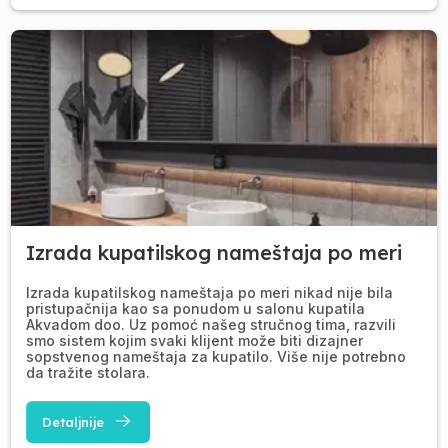
Izrada kupatilskog nameštaja po meri
Izrada kupatilskog nameštaja po meri nikad nije bila
pristupačnija kao sa ponudom u salonu kupatila
Akvadom doo. Uz pomoć našeg stručnog tima, razvili
smo sistem kojim svaki klijent može biti dizajner
sopstvenog nameštaja za kupatilo. Više nije potrebno
da tražite stolara.
Detaljnije