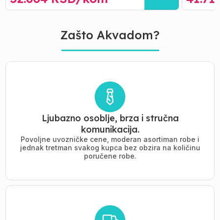
Zašto Akvadom?
Ljubazno osoblje, brza i stručna
komunikacija.
Povoljne uvozničke cene, moderan asortiman robe i
jednak tretman svakog kupca bez obzira na količinu
poručene robe.