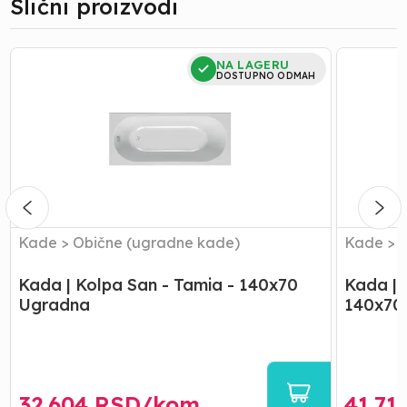
Slični proizvodi
Kada
Kada
NA LAGERU
|
|
DOSTUPNO ODMAH
Kolpa
Kolpa
San
San
-
-
Tamia
Tamia
-
-
140x70
Obloga
Ugradna
-
140x70
Kade
>
Obične (ugradne kade)
Kade
>
Kada | Kolpa San - Tamia - 140x70
Kada | 
Ugradna
140x70
32.604
RSD/
kom
41.71