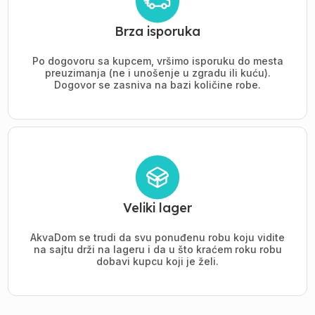
Brza isporuka
Po dogovoru sa kupcem, vršimo isporuku do mesta
preuzimanja (ne i unošenje u zgradu ili kuću).
Dogovor se zasniva na bazi količine robe.
Veliki lager
AkvaDom se trudi da svu ponuđenu robu koju vidite
na sajtu drži na lageru i da u što kraćem roku robu
dobavi kupcu koji je želi.