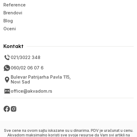
Reference
Brendovi
Blog
Oceni
Kontakt
021/3022 348
060/02 06 07 6
Bulevar Patrijarha Pavla 115,
Novi Sad
office@akvadom.rs
Sve cene na ovom sajtu iskazane su u dinarima. PDV je uračunat u cenu.
Akvadom maksimalno koristi sve svoje resurse da Vam svi artikli na