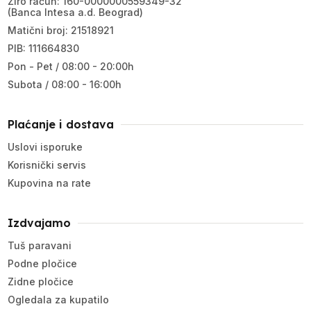
Žiro račun: 160-0000000559349-32
(Banca Intesa a.d. Beograd)
Matični broj: 21518921
PIB: 111664830
Pon - Pet / 08:00 - 20:00h
Subota / 08:00 - 16:00h
Plaćanje i dostava
Uslovi isporuke
Korisnički servis
Kupovina na rate
Izdvajamo
Tuš paravani
Podne pločice
Zidne pločice
Ogledala za kupatilo