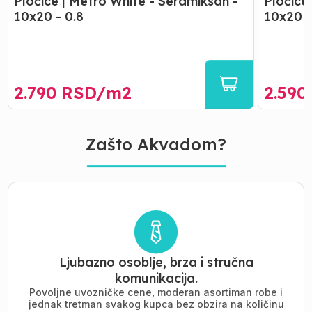
Pločice | Metro White - Seramiksan -
Pločice
10x20 - 0.8
10x20 -
2.790
RSD/
m2
2.590
Zašto Akvadom?
Ljubazno osoblje, brza i stručna
komunikacija.
Povoljne uvozničke cene, moderan asortiman robe i
jednak tretman svakog kupca bez obzira na količinu