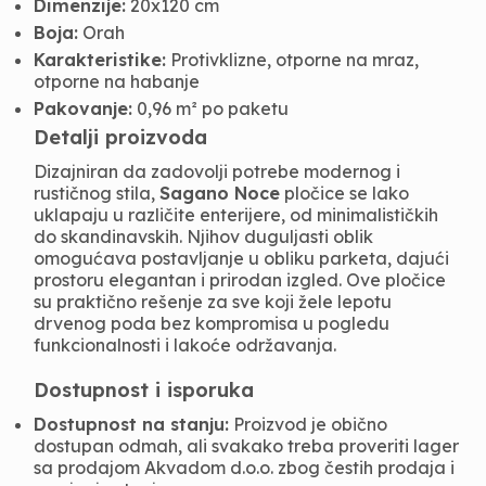
Dimenzije:
20x120 cm
Boja:
Orah
Karakteristike:
Protivklizne, otporne na mraz,
otporne na habanje
Pakovanje:
0,96 m² po paketu
Detalji proizvoda
Dizajniran da zadovolji potrebe modernog i
rustičnog stila,
Sagano Noce
pločice se lako
uklapaju u različite enterijere, od minimalističkih
do skandinavskih. Njihov duguljasti oblik
omogućava postavljanje u obliku parketa, dajući
prostoru elegantan i prirodan izgled. Ove pločice
su praktično rešenje za sve koji žele lepotu
drvenog poda bez kompromisa u pogledu
funkcionalnosti i lakoće održavanja.
Dostupnost i isporuka
Dostupnost na stanju:
Proizvod je obično
dostupan odmah, ali svakako treba proveriti lager
sa prodajom Akvadom d.o.o. zbog čestih prodaja i