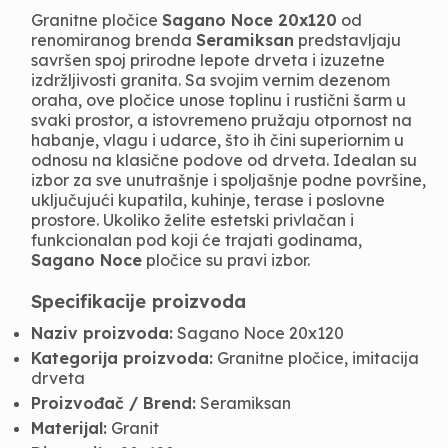
Granitne pločice
Sagano Noce 20x120
od
renomiranog brenda
Seramiksan
predstavljaju
savršen spoj prirodne lepote drveta i izuzetne
izdržljivosti granita. Sa svojim vernim dezenom
oraha, ove pločice unose toplinu i rustični šarm u
svaki prostor, a istovremeno pružaju otpornost na
habanje, vlagu i udarce, što ih čini superiornim u
odnosu na klasične podove od drveta. Idealan su
izbor za sve unutrašnje i spoljašnje podne površine,
uključujući kupatila, kuhinje, terase i poslovne
prostore. Ukoliko želite estetski privlačan i
funkcionalan pod koji će trajati godinama,
Sagano Noce
pločice su pravi izbor.
Specifikacije proizvoda
Naziv proizvoda:
Sagano Noce 20x120
Kategorija proizvoda:
Granitne pločice, imitacija
drveta
Proizvođač / Brend:
Seramiksan
Materijal:
Granit