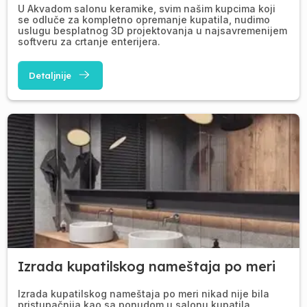
U Akvadom salonu keramike, svim našim kupcima koji
se odluče za kompletno opremanje kupatila, nudimo
uslugu besplatnog 3D projektovanja u najsavremenijem
softveru za crtanje enterijera.
Detaljnije
Izrada kupatilskog nameštaja po meri
Izrada kupatilskog nameštaja po meri nikad nije bila
pristupačnija kao sa ponudom u salonu kupatila