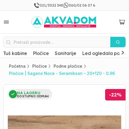
021/3022 348
060/02 06 07 6
Tuš kabine
Pločice
Sanitarije
Led ogledala po mer
Početna
Pločice
Podne pločice
Pločice | Sagano Noce - Seramiksan - 20x120 - 0.96
NA LAGERU
-
22
%
DOSTUPNO ODMAH