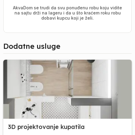
AkvaDom se trudi da svu ponuđenu robu koju vidite
na sajtu drži na lageru i da u što kraćem roku robu
dobavi kupcu koji je želi.
Dodatne usluge
3D projektovanje kupatila