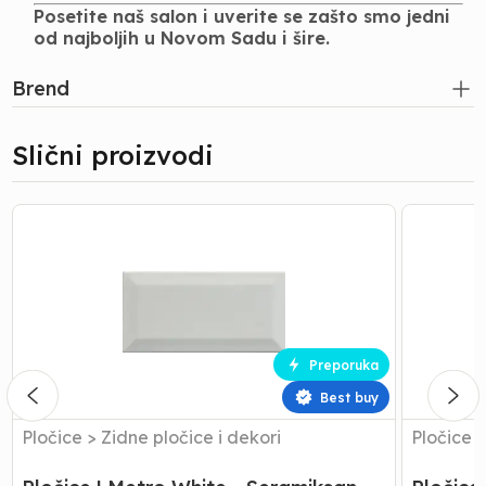
Posetite naš salon i uverite se zašto smo jedni
od najboljih u Novom Sadu i šire.
Brend
Slični proizvodi
Pločice
Pločice
|
|
Metro
Metro
White
Beige
-
-
Seramiksan
Seramiks
-
-
Preporuka
10x20
10x20
-
-
Best buy
0.8
0.8
Pločice
>
Zidne pločice i dekori
Pločice