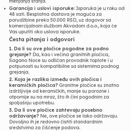
menjanja stanja.
Garancija i uslovi isporuke:
Isporuka je u roku od
48 sati. Besplatna dostava je moguća za
porudžbine preko 50.000 RSD, uz dogovor sa
komercijalnom službom Akvadom d.o.o., koja će
Vas uputiti oko uslova isporuke.
Česta pitanja i odgovori
1. Da li su ove pločice pogodne za podno
grejanje?
Da, kao i većina granitnih pločica,
Sagano Noce su odličan provodnik toplote i u
potpunosti su kompatibilne sa sistemima podnog
grejanja.
2. Koja je razlika između ovih pločica i
keramičkih pločica?
Granitne pločice su znatno
izdržljivije od keramičkih, manje su porozne i
otpornije su na mraz, što ih čini pogodnim za
spoljašnju upotrebu.
3. Da li ove pločice zahtevaju posebno
održavanje?
Ne, ove pločice se lako održavaju.
Dovoljno ih je redovno čistiti standardnim
sredstvima za čišćenje podova.