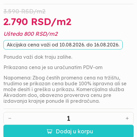
3.590
RSD/
m2
2.790
RSD/
m2
Ušteda
800
RSD/
m2
Akcijska cena važi od
10.08.2026.
do
16.08.2026.
Ponuda važi dok traju zalihe.
Prikazana cena je sa uračunatim PDV-om
Napomena: Zbog čestih promena cena na tržištu,
trudimo se prikazan cena bude 100% ispravna ali se
može desiti i greška u prikazu. Komercijalna služba
Akvadom doo, obavezno proverava cenu pre
izdavanja krajnje ponude ili predračuna.
1
Dodaj u korpu