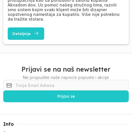
pristupačnija kao sa ponudom u salonu kupatila
Akvadom doo. Uz pomoć našeg stručnog tima, razvili
smo sistem kojim svaki klijent može biti dizajner
sopstvenog nameštaja za kupatilo. Više nije potrebno
da tražite stolara.
Detaljnije
Prijavi se na naš newsletter
Ne propustite naše najveće popuste i akcije
Prijavi se
Info