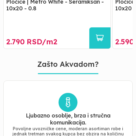
Pločice | Metro White - Seramiksan -
Pločice
10x20 - 0.8
10x20 -
2.790
RSD/
m2
2.590
Zašto Akvadom?
Ljubazno osoblje, brza i stručna
komunikacija.
Povoljne uvozničke cene, moderan asortiman robe i
jednak tretman svakog kupca bez obzira na količinu