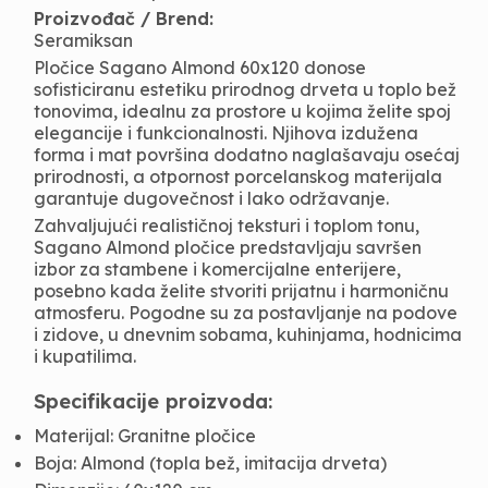
Proizvođač / Brend:
Seramiksan
Pločice Sagano Almond 60x120 donose
sofisticiranu estetiku prirodnog drveta u toplo bež
tonovima, idealnu za prostore u kojima želite spoj
elegancije i funkcionalnosti. Njihova izdužena
forma i mat površina dodatno naglašavaju osećaj
prirodnosti, a otpornost porcelanskog materijala
garantuje dugovečnost i lako održavanje.
Zahvaljujući realističnoj teksturi i toplom tonu,
Sagano Almond pločice predstavljaju savršen
izbor za stambene i komercijalne enterijere,
posebno kada želite stvoriti prijatnu i harmoničnu
atmosferu. Pogodne su za postavljanje na podove
i zidove, u dnevnim sobama, kuhinjama, hodnicima
i kupatilima.
Specifikacije proizvoda:
Materijal: Granitne pločice
Boja: Almond (topla bež, imitacija drveta)