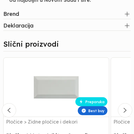
od najboljih u Novom Sadu i šire.
Brend
Deklaracija
Slični proizvodi
Pločice
Pločice
|
|
Metro
Metro
White
Beige
-
-
Seramiksan
Seramiks
-
-
Preporuka
10x20
10x20
-
-
Best buy
0.8
0.8
Pločice
>
Zidne pločice i dekori
Pločice