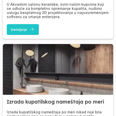
U Akvadom salonu keramike, svim našim kupcima koji
se odluče za kompletno opremanje kupatila, nudimo
uslugu besplatnog 3D projektovanja u najsavremenijem
softveru za crtanje enterijera.
Detaljnije
Izrada kupatilskog nameštaja po meri
Izrada kupatilskog nameštaja po meri nikad nije bila