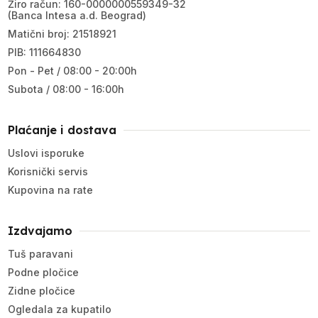
Žiro račun: 160-0000000559349-32
(Banca Intesa a.d. Beograd)
Matični broj: 21518921
PIB: 111664830
Pon - Pet / 08:00 - 20:00h
Subota / 08:00 - 16:00h
Plaćanje i dostava
Uslovi isporuke
Korisnički servis
Kupovina na rate
Izdvajamo
Tuš paravani
Podne pločice
Zidne pločice
Ogledala za kupatilo