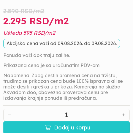
2.890
RSD/
m2
2.295
RSD/
m2
Ušteda
595
RSD/
m2
Akcijska cena važi od
09.08.2026.
do
09.08.2026.
Ponuda važi dok traju zalihe.
Prikazana cena je sa uračunatim PDV-om
Napomena: Zbog čestih promena cena na tržištu,
trudimo se prikazan cena bude 100% ispravna ali se
može desiti i greška u prikazu. Komercijalna služba
Akvadom doo, obavezno proverava cenu pre
izdavanja krajnje ponude ili predračuna.
1
Dodaj u korpu