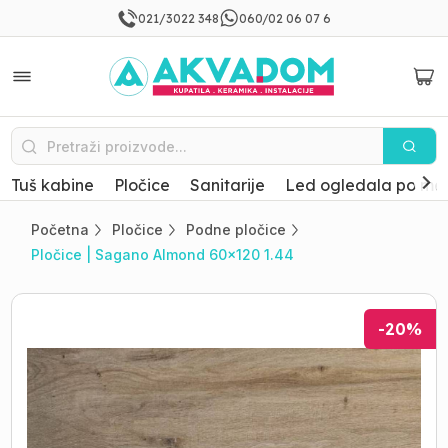
021/3022 348
060/02 06 07 6
Tuš kabine
Pločice
Sanitarije
Led ogledala po mer
Početna
Pločice
Podne pločice
Pločice | Sagano Almond 60x120 1.44
-
20
%