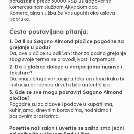
porudžbine preko 50000 RSD uz dogovor sa
komercijalnom službom Akvadom doo.
Komercijalna služba će Vas uputiti oko uslova
isporuke.
Često postavljana pitanja:
1. Da li su Sagano Almond pločice pogodne za
grejanje u podu?
Da, ove pločice su odličan izbor za podno grejanje
zbog svoje termalne provodljivosti i otpornosti.
2. Da li pločice dolaze u varijacijama nijanse i
teksture?
Da, imaju blage varijacije u teksturi i tonu kako bi
imitacija prirodnog drveta bila autentičnija.
3. Gde se sve mogu postaviti Sagano Almond
pločice?
Pogodne su za zidove i podove u kupatilima,
kuhinjama, dnevnim boravcima, hodnicima i
poslovnim prostorima.
Posetite naš salon i uverite se zašto smo jedni