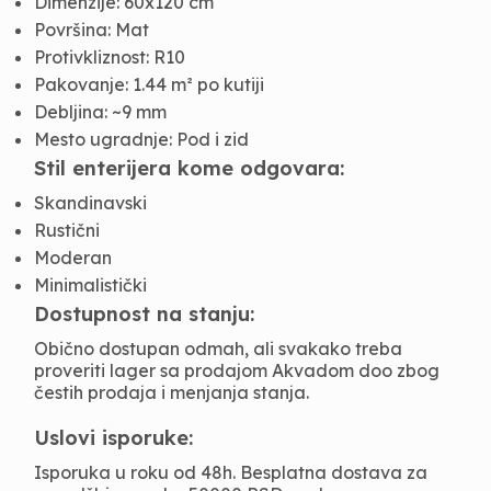
Dimenzije: 60x120 cm
Površina: Mat
Protivkliznost: R10
Pakovanje: 1.44 m² po kutiji
Debljina: ~9 mm
Mesto ugradnje: Pod i zid
Stil enterijera kome odgovara:
Skandinavski
Rustični
Moderan
Minimalistički
Dostupnost na stanju:
Obično dostupan odmah, ali svakako treba
proveriti lager sa prodajom Akvadom doo zbog
čestih prodaja i menjanja stanja.
Uslovi isporuke:
Isporuka u roku od 48h. Besplatna dostava za