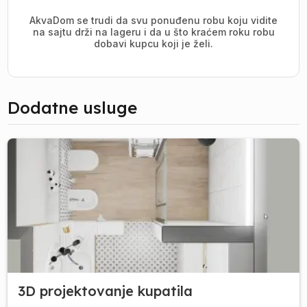
AkvaDom se trudi da svu ponuđenu robu koju vidite
na sajtu drži na lageru i da u što kraćem roku robu
dobavi kupcu koji je želi.
Dodatne usluge
3D projektovanje kupatila