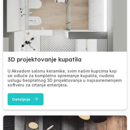
3D projektovanje kupatila
U Akvadom salonu keramike, svim našim kupcima koji
se odluče za kompletno opremanje kupatila, nudimo
uslugu besplatnog 3D projektovanja u najsavremenijem
softveru za crtanje enterijera.
Detaljnije