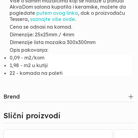
Više o samim mozaicima koji se nalaze u ponudi
AkvaDom salona kupatila i keramike, možete da
pogledate
putem ovog linka
, dok o proizvođaču
Tessera,
saznajte više ovde
.
Cena se odnosi na komad.
Dimenzije: 25x25mm / 4mm
Dimenzije lista mozaika 300x300mm
Opis pakovanja:
0,09 - m2/kom
1,98 - m2 u kutiji
22 - komada na paleti
Brend
Slični proizvodi
Mozaik
Mozaik