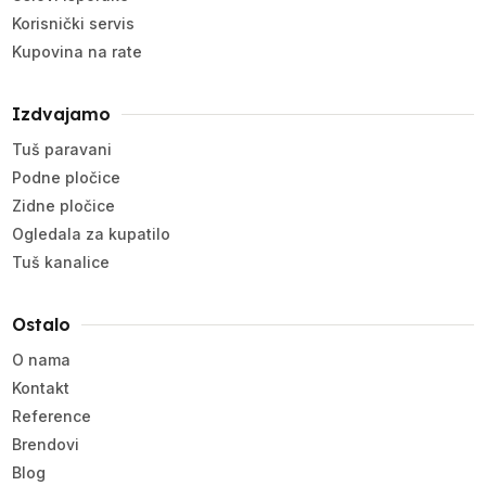
Korisnički servis
Kupovina na rate
Izdvajamo
Tuš paravani
Podne pločice
Zidne pločice
Ogledala za kupatilo
Tuš kanalice
Ostalo
O nama
Kontakt
Reference
Brendovi
Blog