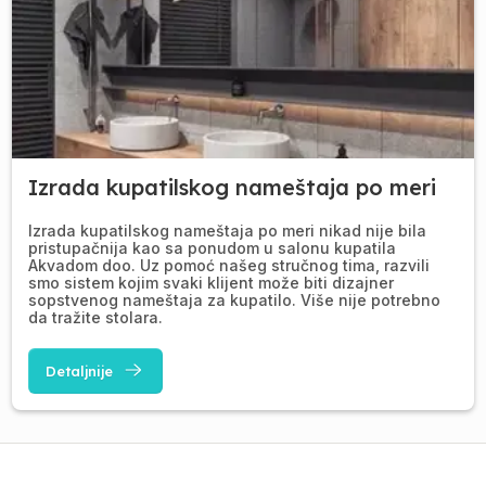
Izrada kupatilskog nameštaja po meri
Izrada kupatilskog nameštaja po meri nikad nije bila
pristupačnija kao sa ponudom u salonu kupatila
Akvadom doo. Uz pomoć našeg stručnog tima, razvili
smo sistem kojim svaki klijent može biti dizajner
sopstvenog nameštaja za kupatilo. Više nije potrebno
da tražite stolara.
Detaljnije