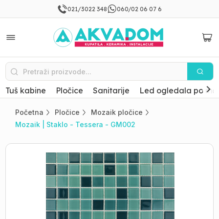
021/3022 348
060/02 06 07 6
Tuš kabine
Pločice
Sanitarije
Led ogledala po mer
Početna
Pločice
Mozaik pločice
Mozaik | Staklo - Tessera - GM002