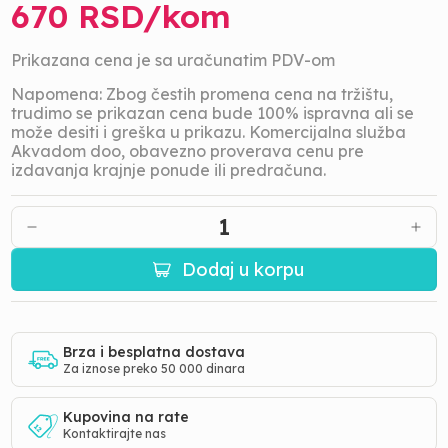
670
RSD/
kom
Prikazana cena je sa uračunatim PDV-om
Napomena: Zbog čestih promena cena na tržištu,
trudimo se prikazan cena bude 100% ispravna ali se
može desiti i greška u prikazu. Komercijalna služba
Akvadom doo, obavezno proverava cenu pre
izdavanja krajnje ponude ili predračuna.
1
Dodaj u korpu
Brza i besplatna dostava
Za iznose preko 50 000 dinara
Kupovina na rate
Kontaktirajte nas