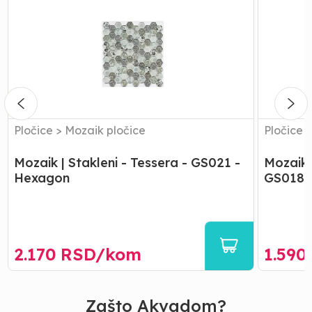
|
|
Stakleni
Kamen
-
Staklo
Tessera
-
-
Tessera
GS021
-
-
GS018
Hexagon
-
Mix
Pločice
>
Mozaik pločice
Pločice
Mozaik | Stakleni - Tessera - GS021 -
Mozaik 
Hexagon
GS018 -
2.170
RSD/
kom
1.590
Zašto Akvadom?