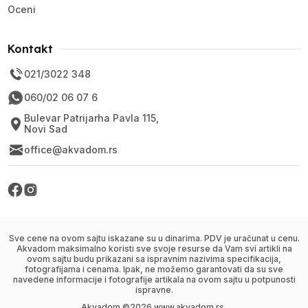
Oceni
Kontakt
021/3022 348
060/02 06 07 6
Bulevar Patrijarha Pavla 115,
Novi Sad
office@akvadom.rs
Sve cene na ovom sajtu iskazane su u dinarima. PDV je uračunat u cenu.
Akvadom maksimalno koristi sve svoje resurse da Vam svi artikli na
ovom sajtu budu prikazani sa ispravnim nazivima specifikacija,
fotografijama i cenama. Ipak, ne možemo garantovati da su sve
navedene informacije i fotografije artikala na ovom sajtu u potpunosti
ispravne.
Akvadom ©
2026
www.akvadom.rs,