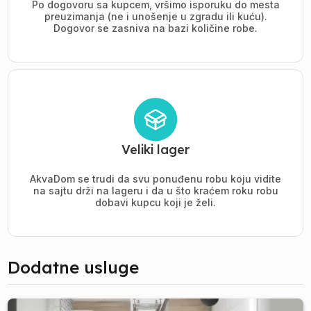
Po dogovoru sa kupcem, vršimo isporuku do mesta
preuzimanja (ne i unošenje u zgradu ili kuću).
Dogovor se zasniva na bazi količine robe.
Veliki lager
AkvaDom se trudi da svu ponuđenu robu koju vidite
na sajtu drži na lageru i da u što kraćem roku robu
dobavi kupcu koji je želi.
Dodatne usluge