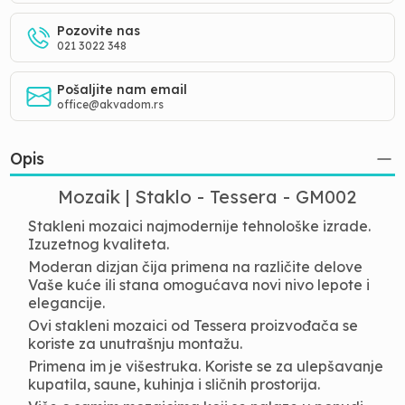
Pozovite nas
021 3022 348
Pošaljite nam email
office@akvadom.rs
Opis
Mozaik | Staklo - Tessera - GM002
Stakleni mozaici najmodernije tehnološke izrade.
Izuzetnog kvaliteta.
Moderan dizjan čija primena na različite delove
Vaše kuće ili stana omogućava novi nivo lepote i
elegancije.
Ovi stakleni mozaici od Tessera proizvođača se
koriste za unutrašnju montažu.
Primena im je višestruka. Koriste se za ulepšavanje
kupatila, saune, kuhinja i sličnih prostorija.