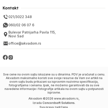
Kontakt
021/3022 348
060/02 06 07 6
Bulevar Patrijarha Pavla 115,
Novi Sad
office@akvadom.rs
Sve cene na ovom sajtu iskazane su u dinarima. PDV je uračunat u cenu.
Akvadom maksimalno koristi sve svoje resurse da Vam svi artikli na
ovom sajtu budu prikazani sa ispravnim nazivima specifikacija,
fotografijama i cenama. Ipak, ne možemo garantovati da su sve
navedene informacije i fotografije artikala na ovom sajtu u potpunosti
ispravne.
Akvadom ©
2026
www.akvadom.rs,
Izrada
Concordsoft Solutions
.
Sva prava zadržana.