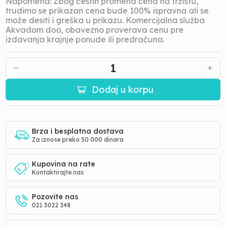
Napomena: Zbog čestih promena cena na tržištu,
trudimo se prikazan cena bude 100% ispravna ali se
može desiti i greška u prikazu. Komercijalna služba
Akvadom doo, obavezno proverava cenu pre
izdavanja krajnje ponude ili predračuna.
1
Dodaj u korpu
Brza i besplatna dostava
Za iznose preko 50 000 dinara
Kupovina na rate
Kontaktirajte nas
Pozovite nas
021 3022 348