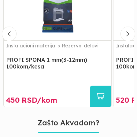
mm(3-
mm(3-
12mm)
12mm)
100kom/kesa
100kom/
Instalacioni materijal
>
Rezervni delovi
Instalaci
PROFI SPONA 1 mm(3-12mm)
PROFI 
100kom/kesa
100kom
450
RSD/
kom
520
R
Zašto Akvadom?