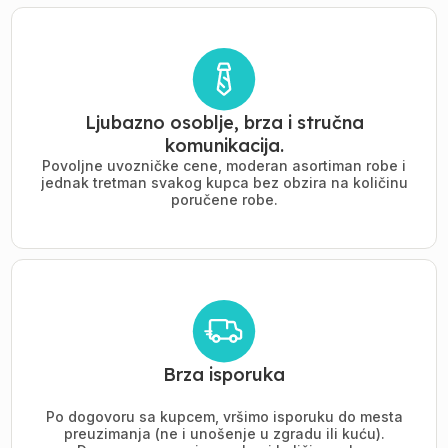
Ljubazno osoblje, brza i stručna
komunikacija.
Povoljne uvozničke cene, moderan asortiman robe i
jednak tretman svakog kupca bez obzira na količinu
poručene robe.
Brza isporuka
Po dogovoru sa kupcem, vršimo isporuku do mesta
preuzimanja (ne i unošenje u zgradu ili kuću).