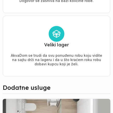
Dogovor se zasniva na bazi količine robe.
Veliki lager
AkvaDom se trudi da svu ponuđenu robu koju vidite
na sajtu drži na lageru i da u što kraćem roku robu
dobavi kupcu koji je želi.
Dodatne usluge