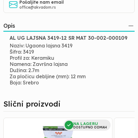
Pošaljite nam email
office@akvadom.rs
Opis
AL UG LAJSNA 3419-12 SR MAT 30-002-000109
Naziv: Ugaona lajsna 3419
Šifra: 3419
Profil za: Keramiku
Namena: Završna lajsna
Dužina: 2.7m
Za pločicu debljine (mm): 12 mm
Boja: Srebro
Slični proizvodi
PROFI
PROFI
NA LAGERU
SPONA
SPONA
DOSTUPNO ODMAH
1
1,5