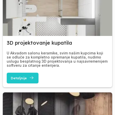
3D projektovanje kupatila
U Akvadom salonu keramike, svim našim kupcima koji
se odluče za kompletno opremanje kupatila, nudimo
uslugu besplatnog 3D projektovanja u najsavremenijem
softveru za crtanje enterijera.
Detaljnije