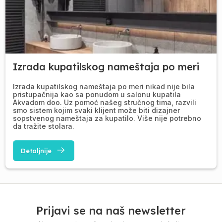
Izrada kupatilskog nameštaja po meri
Izrada kupatilskog nameštaja po meri nikad nije bila
pristupačnija kao sa ponudom u salonu kupatila
Akvadom doo. Uz pomoć našeg stručnog tima, razvili
smo sistem kojim svaki klijent može biti dizajner
sopstvenog nameštaja za kupatilo. Više nije potrebno
da tražite stolara.
Detaljnije
Prijavi se na naš newsletter