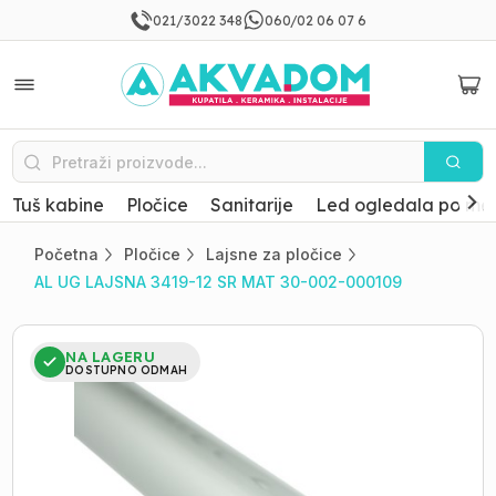
021/3022 348
060/02 06 07 6
Tuš kabine
Pločice
Sanitarije
Led ogledala po mer
Početna
Pločice
Lajsne za pločice
AL UG LAJSNA 3419-12 SR MAT 30-002-000109
NA LAGERU
DOSTUPNO ODMAH