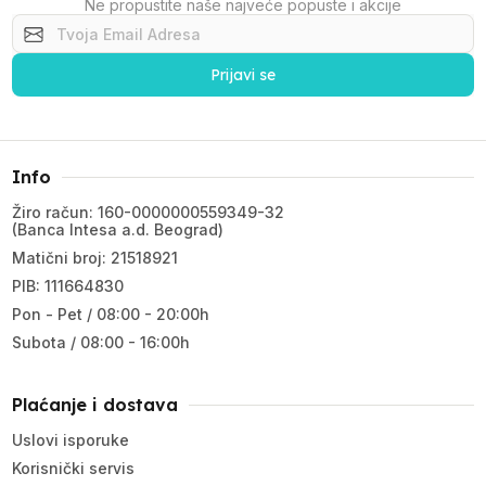
Ne propustite naše najveće popuste i akcije
Prijavi se
Info
Žiro račun: 160-0000000559349-32
(Banca Intesa a.d. Beograd)
Matični broj: 21518921
PIB: 111664830
Pon - Pet / 08:00 - 20:00h
Subota / 08:00 - 16:00h
Plaćanje i dostava
Uslovi isporuke
Korisnički servis