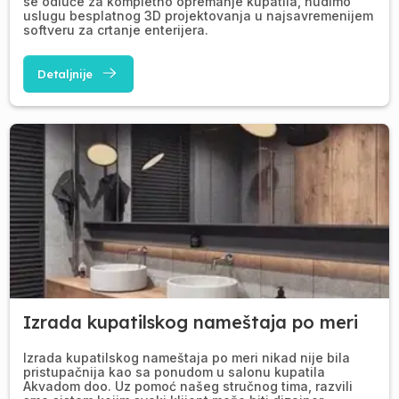
se odluče za kompletno opremanje kupatila, nudimo
uslugu besplatnog 3D projektovanja u najsavremenijem
softveru za crtanje enterijera.
Detaljnije
Izrada kupatilskog nameštaja po meri
Izrada kupatilskog nameštaja po meri nikad nije bila
pristupačnija kao sa ponudom u salonu kupatila
Akvadom doo. Uz pomoć našeg stručnog tima, razvili