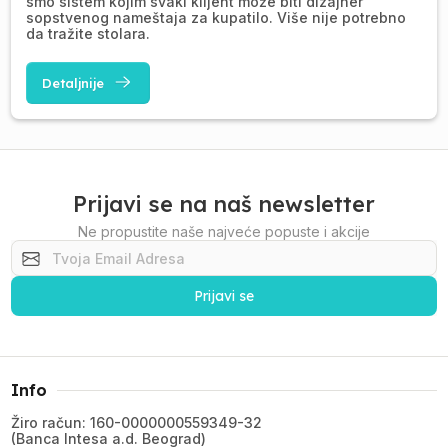
smo sistem kojim svaki klijent može biti dizajner
sopstvenog nameštaja za kupatilo. Više nije potrebno
da tražite stolara.
Detaljnije
Prijavi se na naš newsletter
Ne propustite naše najveće popuste i akcije
Prijavi se
Info
Žiro račun: 160-0000000559349-32
(Banca Intesa a.d. Beograd)