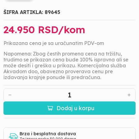
ŠIFRA ARTIKLA:
89645
24.950
RSD/
kom
Prikazana cena je sa uračunatim PDV-om
Napomena: Zbog čestih promena cena na tržištu,
trudimo se prikazan cena bude 100% ispravna ali se
može desiti i greška u prikazu. Komercijalna služba
Akvadom doo, obavezno proverava cenu pre
izdavanja krajnje ponude ili predračuna.
1
Dodaj u korpu
Brza i besplatna dostava
Za iznose preko 50 000 dinara