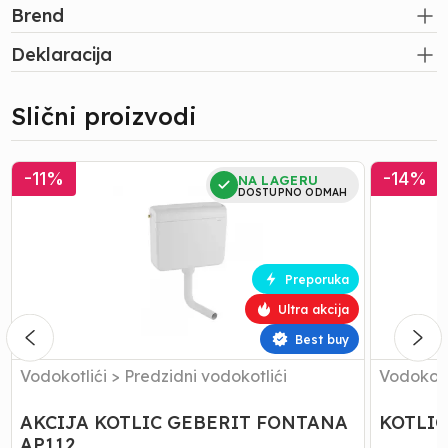
Brend
Deklaracija
Slični proizvodi
AKCIJA
KOTLIC
-
11
%
-
14
%
NA LAGERU
KOTLIC
GEBERIT
DOSTUPNO ODMAH
GEBERIT
RIO
FONTANA
AP110
AP112
Preporuka
Ultra akcija
Best buy
Vodokotlići
>
Predzidni vodokotlići
Vodokotl
AKCIJA KOTLIC GEBERIT FONTANA
KOTLIC
AP112