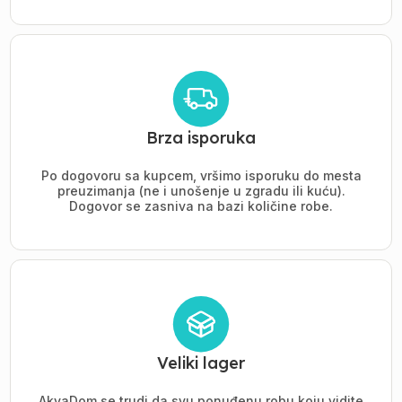
Brza isporuka
Po dogovoru sa kupcem, vršimo isporuku do mesta
preuzimanja (ne i unošenje u zgradu ili kuću).
Dogovor se zasniva na bazi količine robe.
Veliki lager
AkvaDom se trudi da svu ponuđenu robu koju vidite