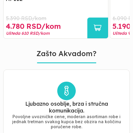
5.390
RSD/
kom
6.090
R
4.780
RSD/
kom
5.190
Ušteda
610
RSD/
kom
Ušteda
9
Zašto Akvadom?
Ljubazno osoblje, brza i stručna
komunikacija.
Povoljne uvozničke cene, moderan asortiman robe i
jednak tretman svakog kupca bez obzira na količinu
poručene robe.