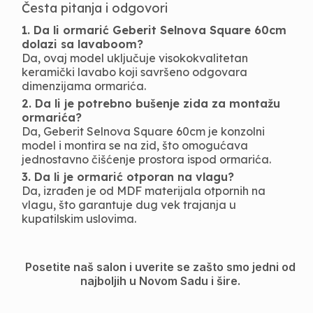
Česta pitanja i odgovori
1. Da li ormarić Geberit Selnova Square 60cm
dolazi sa lavaboom?
Da, ovaj model uključuje visokokvalitetan
keramički lavabo koji savršeno odgovara
dimenzijama ormarića.
2. Da li je potrebno bušenje zida za montažu
ormarića?
Da, Geberit Selnova Square 60cm je konzolni
model i montira se na zid, što omogućava
jednostavno čišćenje prostora ispod ormarića.
3. Da li je ormarić otporan na vlagu?
Da, izrađen je od MDF materijala otpornih na
vlagu, što garantuje dug vek trajanja u
kupatilskim uslovima.
Posetite naš salon i uverite se zašto smo jedni od
najboljih u Novom Sadu i šire.