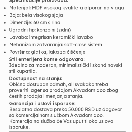
Specifikacije proizvoda:
Materijal: MDF visokog kvaliteta otporan na vlagu
Boja: bela visokog sjaja
Dimenzije: 60 cm širina
Ugradni tip: konzolni (zidni)
Lavabo: integrisan keramički lavabo
Mehanizam zatvaranja: soft-close sistem
Površina: glatka, laka za čišćenje
Stil enterijera kome odgovara:
Idealno za moderan, minimalistički i skandinavski
stil kupatila.
Dostupnost na stanju:
Obično dostupan odmah, ali svakako treba
proveriti lager sa prodajom Akvadom doo zbog
čestih prodaja i menjanja stanja.
Garancija i uslovi isporuke:
Besplatna dostava preko 50.000 RSD uz dogovor
sa komercijalnom službom Akvadom doo.
Komercijalna služba će Vas uputiti oko uslova
isporuke.