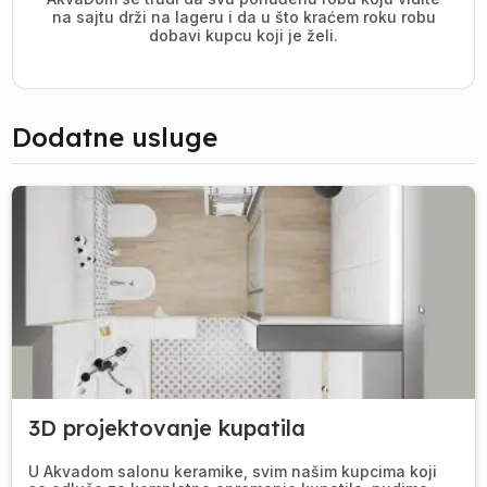
na sajtu drži na lageru i da u što kraćem roku robu
dobavi kupcu koji je želi.
Dodatne usluge
3D projektovanje kupatila
U Akvadom salonu keramike, svim našim kupcima koji