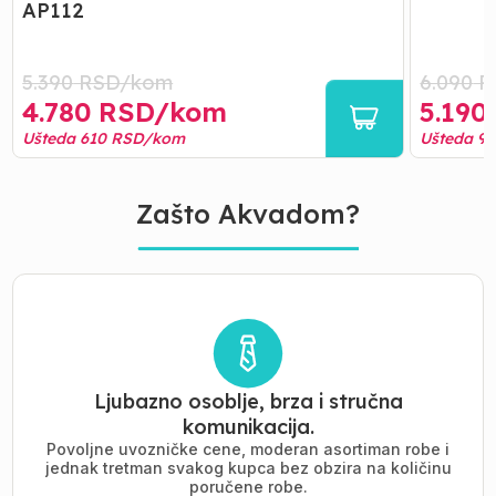
AP112
5.390
RSD/
kom
6.090
R
4.780
RSD/
kom
5.190
Ušteda
610
RSD/
kom
Ušteda
9
Zašto Akvadom?
Ljubazno osoblje, brza i stručna
komunikacija.
Povoljne uvozničke cene, moderan asortiman robe i
jednak tretman svakog kupca bez obzira na količinu
poručene robe.