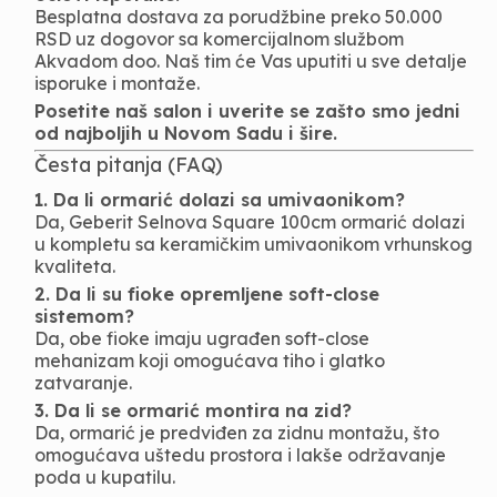
Besplatna dostava za porudžbine preko 50.000
RSD uz dogovor sa komercijalnom službom
Akvadom doo. Naš tim će Vas uputiti u sve detalje
isporuke i montaže.
Posetite naš salon i uverite se zašto smo jedni
od najboljih u Novom Sadu i šire.
Česta pitanja (FAQ)
1. Da li ormarić dolazi sa umivaonikom?
Da, Geberit Selnova Square 100cm ormarić dolazi
u kompletu sa keramičkim umivaonikom vrhunskog
kvaliteta.
2. Da li su fioke opremljene soft-close
sistemom?
Da, obe fioke imaju ugrađen soft-close
mehanizam koji omogućava tiho i glatko
zatvaranje.
3. Da li se ormarić montira na zid?
Da, ormarić je predviđen za zidnu montažu, što
omogućava uštedu prostora i lakše održavanje
poda u kupatilu.