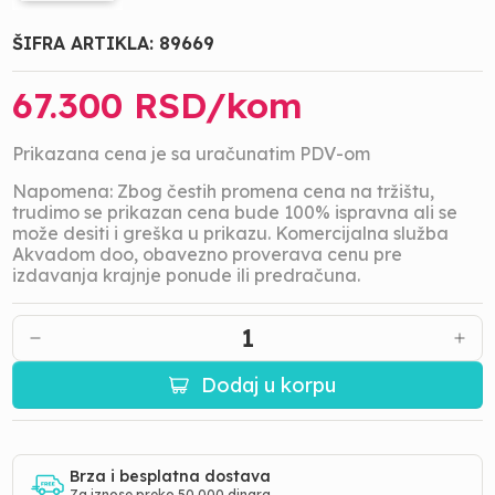
ŠIFRA ARTIKLA:
89669
67.300
RSD/
kom
Prikazana cena je sa uračunatim PDV-om
Napomena: Zbog čestih promena cena na tržištu,
trudimo se prikazan cena bude 100% ispravna ali se
može desiti i greška u prikazu. Komercijalna služba
Akvadom doo, obavezno proverava cenu pre
izdavanja krajnje ponude ili predračuna.
1
Dodaj u korpu
Brza i besplatna dostava
Za iznose preko 50 000 dinara