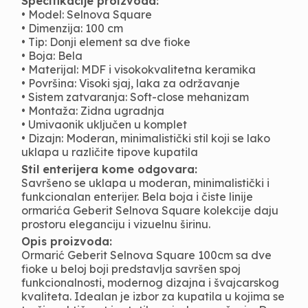
Specifikacije proizvoda:
• Model: Selnova Square
• Dimenzija: 100 cm
• Tip: Donji element sa dve fioke
• Boja: Bela
• Materijal: MDF i visokokvalitetna keramika
• Površina: Visoki sjaj, laka za održavanje
• Sistem zatvaranja: Soft-close mehanizam
• Montaža: Zidna ugradnja
• Umivaonik uključen u komplet
• Dizajn: Moderan, minimalistički stil koji se lako
uklapa u različite tipove kupatila
Stil enterijera kome odgovara:
Savršeno se uklapa u moderan, minimalistički i
funkcionalan enterijer. Bela boja i čiste linije
ormarića Geberit Selnova Square kolekcije daju
prostoru eleganciju i vizuelnu širinu.
Opis proizvoda:
Ormarić Geberit Selnova Square 100cm sa dve
fioke u beloj boji predstavlja savršen spoj
funkcionalnosti, modernog dizajna i švajcarskog
kvaliteta. Idealan je izbor za kupatila u kojima se