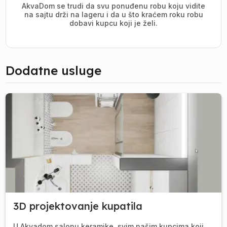
AkvaDom se trudi da svu ponuđenu robu koju vidite
na sajtu drži na lageru i da u što kraćem roku robu
dobavi kupcu koji je želi.
Dodatne usluge
3D projektovanje kupatila
U Akvadom salonu keramike, svim našim kupcima koji