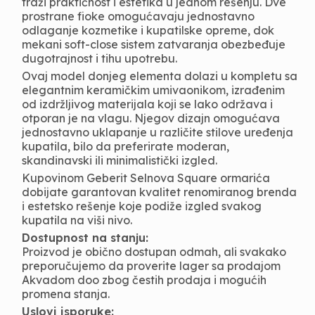
traži praktičnost i estetika u jednom rešenju. Dve
prostrane fioke omogućavaju jednostavno
odlaganje kozmetike i kupatilske opreme, dok
mekani soft-close sistem zatvaranja obezbeđuje
dugotrajnost i tihu upotrebu.
Ovaj model donjeg elementa dolazi u kompletu sa
elegantnim keramičkim umivaonikom, izrađenim
od izdržljivog materijala koji se lako održava i
otporan je na vlagu. Njegov dizajn omogućava
jednostavno uklapanje u različite stilove uređenja
kupatila, bilo da preferirate moderan,
skandinavski ili minimalistički izgled.
Kupovinom Geberit Selnova Square ormarića
dobijate garantovan kvalitet renomiranog brenda
i estetsko rešenje koje podiže izgled svakog
kupatila na viši nivo.
Dostupnost na stanju:
Proizvod je obično dostupan odmah, ali svakako
preporučujemo da proverite lager sa prodajom
Akvadom doo zbog čestih prodaja i mogućih
promena stanja.
Uslovi isporuke: