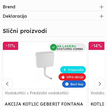
Brend
Deklaracija
Slični proizvodi
AKCIJA
KOTLIC
-
11
%
-
14
%
NA LAGERU
KOTLIC
GEBERIT
DOSTUPNO ODMAH
GEBERIT
RIO
FONTANA
AP110
AP112
Preporuka
Ultra akcija
Best buy
Vodokotlići
>
Predzidni vodokotlići
Vodokotl
AKCIJA KOTLIC GEBERIT FONTANA
KOTLIC