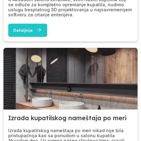
se odluče za kompletno opremanje kupatila, nudimo
uslugu besplatnog 3D projektovanja u najsavremenijem
softveru za crtanje enterijera.
Detaljnije
Izrada kupatilskog nameštaja po meri
Izrada kupatilskog nameštaja po meri nikad nije bila
pristupačnija kao sa ponudom u salonu kupatila
Akvadom doo. Uz pomoć našeg stručnog tima, razvili