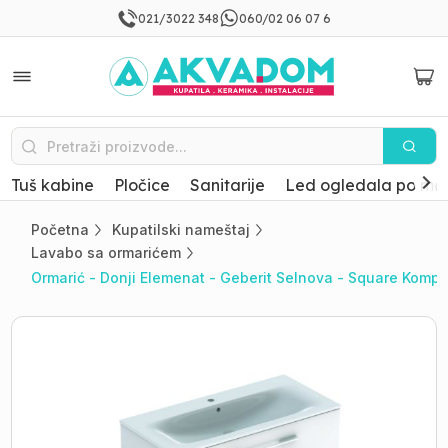
021/3022 348
060/02 06 07 6
Tuš kabine
Pločice
Sanitarije
Led ogledala po mer
Početna
Kupatilski nameštaj
Lavabo sa ormarićem
Ormarić - Donji Elemenat - Geberit Selnova - Square Kompl