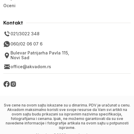
Oceni
Kontakt
021/3022 348
060/02 06 07 6
Bulevar Patrijarha Pavla 115,
Novi Sad
office@akvadom.rs
Sve cene na ovom sajtu iskazane su u dinarima. PDV je uračunat u cenu.
Akvadom maksimalno koristi sve svoje resurse da Vam svi artikli na
ovom sajtu budu prikazani sa ispravnim nazivima specifikacija,
fotografijama i cenama. Ipak, ne možemo garantovati da su sve
navedene informacije i fotografije artikala na ovom sajtu u potpunosti
ispravne.