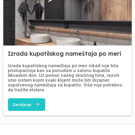
Izrada kupatilskog nameštaja po meri
Izrada kupatilskog nameštaja po meri nikad nije bila
pristupačnija kao sa ponudom u salonu kupatila
Akvadom doo. Uz pomoć našeg stručnog tima, razvili
smo sistem kojim svaki klijent može biti dizajner
sopstvenog nameštaja za kupatilo. Više nije potrebno
da tražite stolara.
Detaljnije