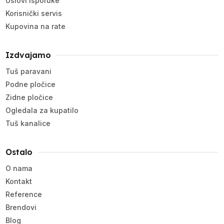
Uslovi isporuke
Korisnički servis
Kupovina na rate
Izdvajamo
Tuš paravani
Podne pločice
Zidne pločice
Ogledala za kupatilo
Tuš kanalice
Ostalo
O nama
Kontakt
Reference
Brendovi
Blog