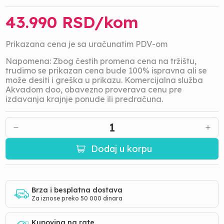
43.990
RSD/
kom
Prikazana cena je sa uračunatim PDV-om
Napomena: Zbog čestih promena cena na tržištu,
trudimo se prikazan cena bude 100% ispravna ali se
može desiti i greška u prikazu. Komercijalna služba
Akvadom doo, obavezno proverava cenu pre
izdavanja krajnje ponude ili predračuna.
1
Dodaj u korpu
Brza i besplatna dostava
Za iznose preko 50 000 dinara
Kupovina na rate