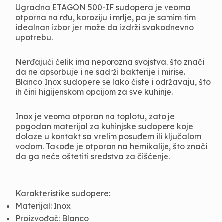
Ugradna ETAGON 500-IF sudopera je veoma 
otporna na rđu, koroziju i mrlje, pa je samim tim 
idealnan izbor jer može da izdrži svakodnevno 
upotrebu.
Nerđajući čelik ima neporozna svojstva, što znači 
da ne apsorbuje i ne sadrži bakterije i mirise. 
Blanco Inox sudopere se lako čiste i održavaju, što 
ih čini higijenskom opcijom za sve kuhinje.
Inox je veoma otporan na toplotu, zato je 
pogodan materijal za kuhinjske sudopere koje 
dolaze u kontakt sa vrelim posuđem ili ključalom 
vodom. Takođe je otporan na hemikalije, što znači 
da ga neće oštetiti sredstva za čišćenje.
Karakteristike sudopere:
Materijal: Inox
Proizvođač: Blanco