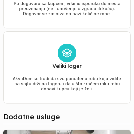
Po dogovoru sa kupcem, vršimo isporuku do mesta
preuzimanja (ne i unošenje u zgradu ili kuću).
Dogovor se zasniva na bazi količine robe.
Veliki lager
AkvaDom se trudi da svu ponuđenu robu koju vidite
na sajtu drži na lageru i da u što kraćem roku robu
dobavi kupcu koji je želi.
Dodatne usluge