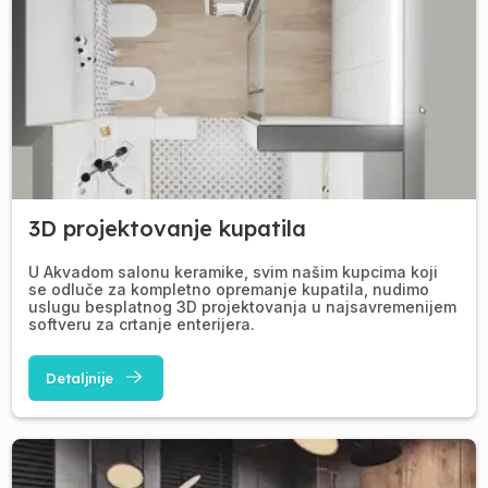
3D projektovanje kupatila
U Akvadom salonu keramike, svim našim kupcima koji
se odluče za kompletno opremanje kupatila, nudimo
uslugu besplatnog 3D projektovanja u najsavremenijem
softveru za crtanje enterijera.
Detaljnije