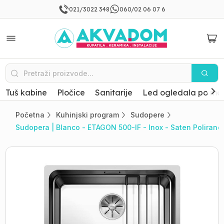
021/3022 348
060/02 06 07 6
Tuš kabine
Pločice
Sanitarije
Led ogledala po mer
Početna
Kuhinjski program
Sudopere
Sudopera | Blanco - ETAGON 500-IF - Inox - Saten Polirano