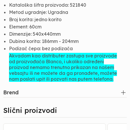
Kataloška šifra proizvoda: 521840
Metod ugradnje: Ugradna
Broj korita: jedno korito
Element: 60cm
Dimenzije: 540x440mm
Dubina korita: 186mm - 204mm
Podizač čepa: bez podizača
Akvadom kao distributer zastupa sve proizvode
od proizvođača Blanco, i ukoliko određeni
proizvod nemamo trenutno prikazan na našem
vebsajtu ili ne možete da ga pronađete, možete
nam poslati upit ili pozvati nas putem telefona.
Brend
Slični proizvodi
Baterija
Baterija