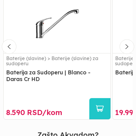
za
za
Sudoperu
Sudoper
|
|
Blanco
Blanco
-
-
Daras
Kano
Cr
HD
Baterije (slavine)
>
Baterije (slavine) za
Baterije 
sudoperu
sudoper
Baterija za Sudoperu | Blanco -
Baterij
Daras Cr HD
8.590
RSD/
kom
19.99
Zašto Akvadom?