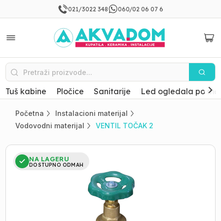
021/3022 348
060/02 06 07 6
Tuš kabine
Pločice
Sanitarije
Led ogledala po mer
Početna
Instalacioni materijal
Vodovodni materijal
VENTIL TOČAK 2
NA LAGERU
DOSTUPNO ODMAH