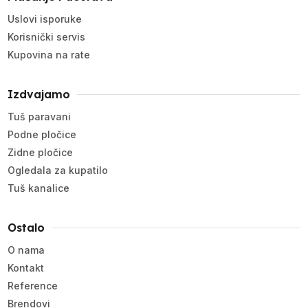
Uslovi isporuke
Korisnički servis
Kupovina na rate
Izdvajamo
Tuš paravani
Podne pločice
Zidne pločice
Ogledala za kupatilo
Tuš kanalice
Ostalo
O nama
Kontakt
Reference
Brendovi