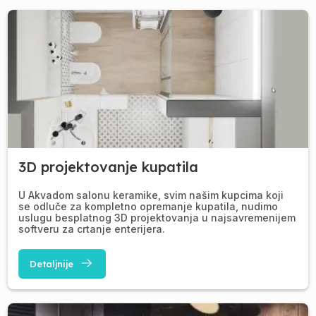
3D projektovanje kupatila
U Akvadom salonu keramike, svim našim kupcima koji
se odluče za kompletno opremanje kupatila, nudimo
uslugu besplatnog 3D projektovanja u najsavremenijem
softveru za crtanje enterijera.
Detaljnije