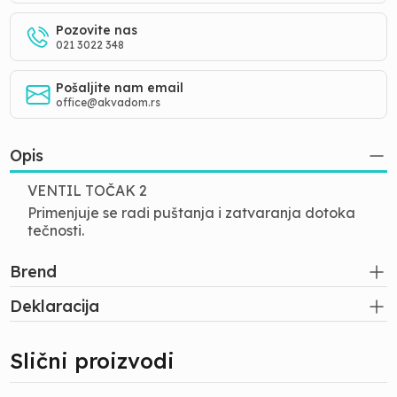
Pozovite nas
021 3022 348
Pošaljite nam email
office@akvadom.rs
Opis
VENTIL TOČAK 2
Primenjuje se radi puštanja i zatvaranja dotoka
tečnosti.
Brend
Deklaracija
Slični proizvodi