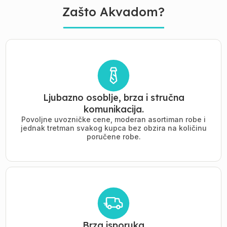
Zašto Akvadom?
Ljubazno osoblje, brza i stručna
komunikacija.
Povoljne uvozničke cene, moderan asortiman robe i
jednak tretman svakog kupca bez obzira na količinu
poručene robe.
Brza isporuka