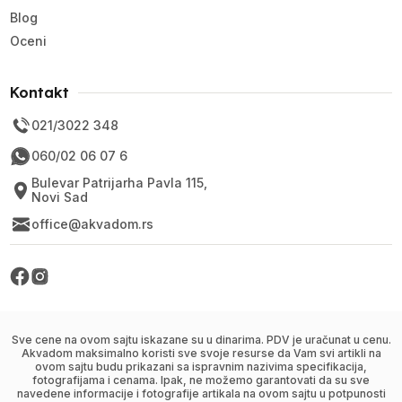
Blog
Oceni
Kontakt
021/3022 348
060/02 06 07 6
Bulevar Patrijarha Pavla 115,
Novi Sad
office@akvadom.rs
Sve cene na ovom sajtu iskazane su u dinarima. PDV je uračunat u cenu.
Akvadom maksimalno koristi sve svoje resurse da Vam svi artikli na
ovom sajtu budu prikazani sa ispravnim nazivima specifikacija,
fotografijama i cenama. Ipak, ne možemo garantovati da su sve
navedene informacije i fotografije artikala na ovom sajtu u potpunosti