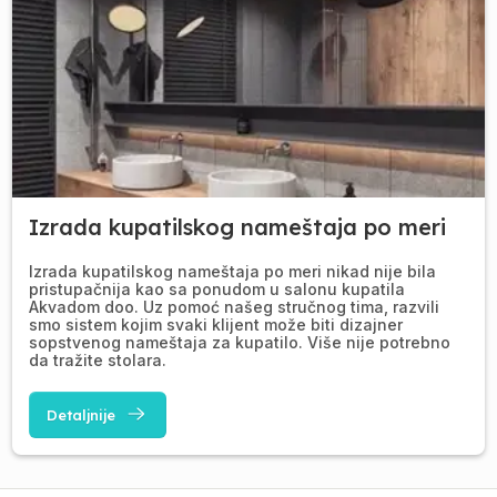
Izrada kupatilskog nameštaja po meri
Izrada kupatilskog nameštaja po meri nikad nije bila
pristupačnija kao sa ponudom u salonu kupatila
Akvadom doo. Uz pomoć našeg stručnog tima, razvili
smo sistem kojim svaki klijent može biti dizajner
sopstvenog nameštaja za kupatilo. Više nije potrebno
da tražite stolara.
Detaljnije