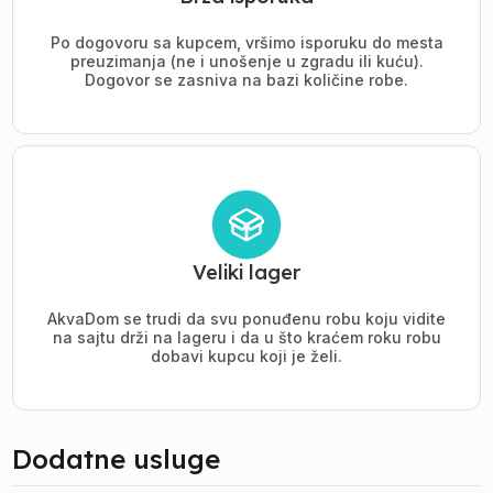
Po dogovoru sa kupcem, vršimo isporuku do mesta
preuzimanja (ne i unošenje u zgradu ili kuću).
Dogovor se zasniva na bazi količine robe.
Veliki lager
AkvaDom se trudi da svu ponuđenu robu koju vidite
na sajtu drži na lageru i da u što kraćem roku robu
dobavi kupcu koji je želi.
Dodatne usluge