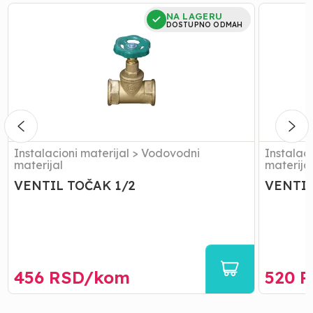
VENTIL
VENTIL
NA LAGERU
TOČAK
TOČAK
DOSTUPNO ODMAH
1/2
3/4
Instalacioni materijal
>
Vodovodni
Instalaci
materijal
materija
VENTIL TOČAK 1/2
VENTIL
456
RSD/
kom
520
R