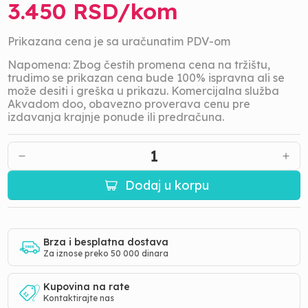
3.450
RSD/
kom
Prikazana cena je sa uračunatim PDV-om
Napomena: Zbog čestih promena cena na tržištu,
trudimo se prikazan cena bude 100% ispravna ali se
može desiti i greška u prikazu. Komercijalna služba
Akvadom doo, obavezno proverava cenu pre
izdavanja krajnje ponude ili predračuna.
1
Dodaj u korpu
Brza i besplatna dostava
Za iznose preko 50 000 dinara
Kupovina na rate
Kontaktirajte nas