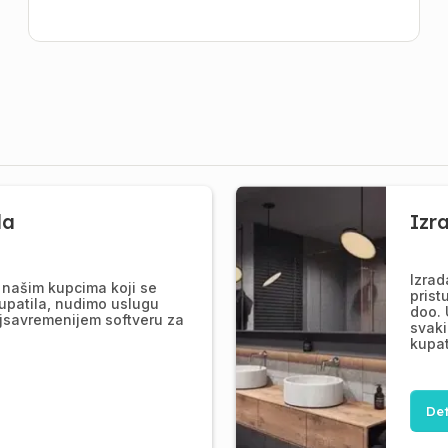
la
Izr
Izrad
našim kupcima koji se
prist
upatila, nudimo uslugu
doo. 
jsavremenijem softveru za
svaki
kupat
Det