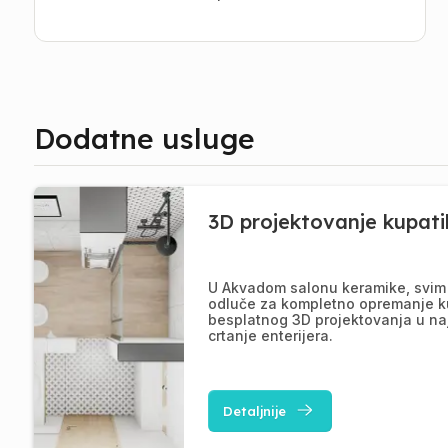
Dodatne usluge
3D projektovanje kupati
U Akvadom salonu keramike, svim 
odluče za kompletno opremanje k
besplatnog 3D projektovanja u na
crtanje enterijera.
Detaljnije