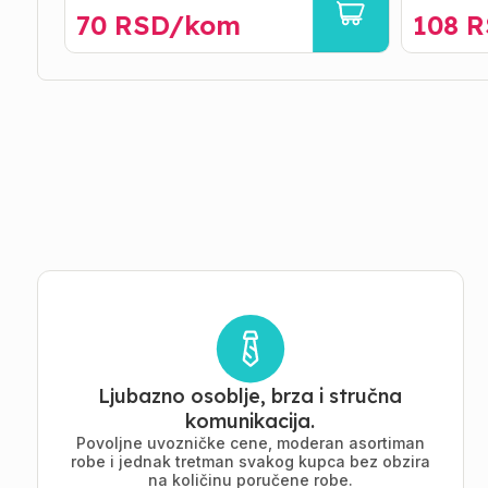
70
RSD/
kom
108
R
Ljubazno osoblje, brza i stručna
komunikacija.
Povoljne uvozničke cene, moderan asortiman
robe i jednak tretman svakog kupca bez obzira
na količinu poručene robe.