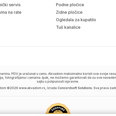
ički servis
Podne pločice
ina na rate
Zidne pločice
Ogledala za kupatilo
Tuš kanalice
narima. PDV je uračunat u cenu. Akvadom maksimalno koristi sve svoje resur
ija, fotografijama i cenama. Ipak, ne možemo garantovati da su sve navedene
sajtu u potpunosti ispravne.
dom ©
2026
www.akvadom.rs, Izrada
Concordsoft Solutions
. Sva prava zad