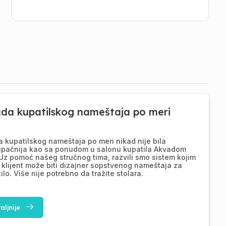
ada kupatilskog nameštaja po meri
a kupatilskog nameštaja po meri nikad nije bila
upačnija kao sa ponudom u salonu kupatila Akvadom
Uz pomoć našeg stručnog tima, razvili smo sistem kojim
 klijent može biti dizajner sopstvenog nameštaja za
ilo. Više nije potrebno da tražite stolara.
aljnije