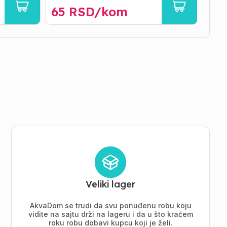
65
RSD/
kom
11
Veliki lager
AkvaDom se trudi da svu ponuđenu robu koju
vidite na sajtu drži na lageru i da u što kraćem
roku robu dobavi kupcu koji je želi.