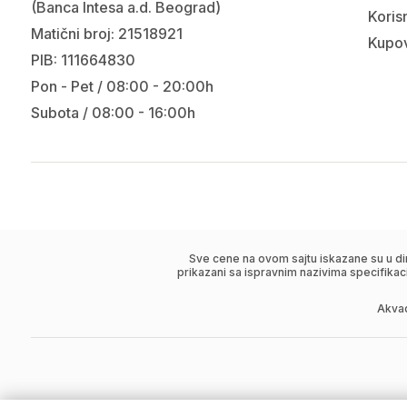
(Banca Intesa a.d. Beograd)
Korisn
Matični broj: 21518921
Kupov
PIB: 111664830
Pon - Pet / 08:00 - 20:00h
Subota / 08:00 - 16:00h
Sve cene na ovom sajtu iskazane su u di
prikazani sa ispravnim nazivima specifikac
Akva