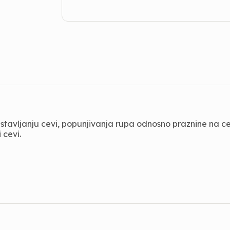
nastavljanju cevi, popunjivanja rupa odnosno praznine na c
 cevi.