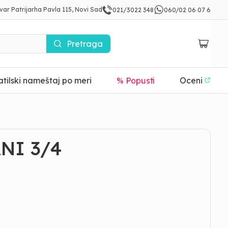
var Patrijarha Pavla 115, Novi Sad
021/3022 348
060/02 06 07 6
Pretraga
tilski nameštaj po meri
% Popusti
Oceni
NI 3/4