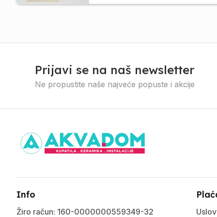
Prijavi se na naš newsletter
Ne propustite naše najveće popuste i akcije
Info
Plać
Žiro račun: 160-0000000559349-32
Uslov