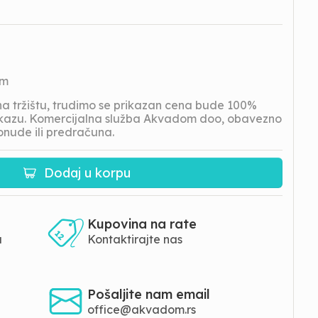
om
 tržištu, trudimo se prikazan cena bude 100%
prikazu. Komercijalna služba Akvadom doo, obavezno
onude ili predračuna.
Dodaj u korpu
Kupovina na rate
a
Kontaktirajte nas
Pošaljite nam email
office@akvadom.rs