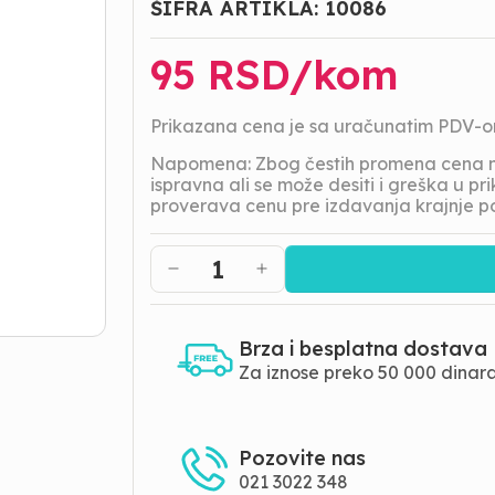
ŠIFRA ARTIKLA:
10086
95
RSD/
kom
Prikazana cena je sa uračunatim PDV-
Napomena: Zbog čestih promena cena na
ispravna ali se može desiti i greška u 
proverava cenu pre izdavanja krajnje p
1
Brza i besplatna dostava
Za iznose preko 50 000 dinar
Pozovite nas
021 3022 348