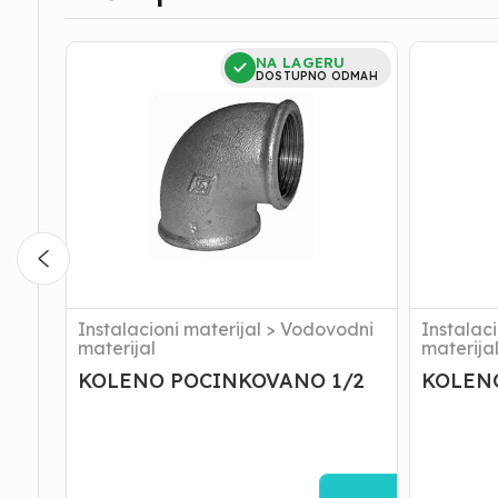
KOLENO
KOLENO
NA LAGERU
POCINKOVANO
BR.1
DOSTUPNO ODMAH
1/2
POCINK.
3/4
Instalacioni materijal
>
Vodovodni
Instalaci
materijal
materija
KOLENO POCINKOVANO 1/2
KOLENO