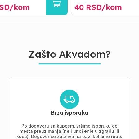
SD/
kom
40
RSD/
kom
Zašto Akvadom?
Brza isporuka
Po dogovoru sa kupcem, vršimo isporuku do
mesta preuzimanja (ne i unošenje u zgradu ili
kuću). Dogovor se zasniva na bazi količine robe.