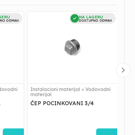
ČEP
KOLE
GERU
NA LAGERU
POCINKOVANI
POCI
NO ODMAH
DOSTUPNO ODMAH
3/4
3/4
dovodni
Instalacioni materijal
>
Vodovodni
Inst
materijal
mate
2
ČEP POCINKOVANI 3/4
KOL