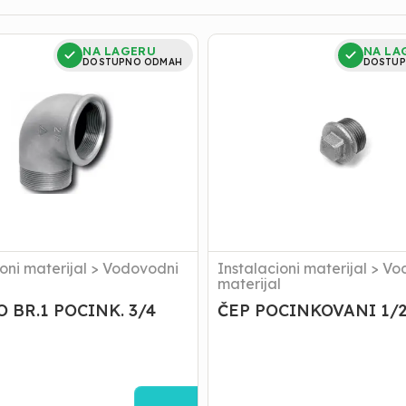
ČEP
NA LAGERU
NA LA
POCINKOVANI
DOSTUPNO ODMAH
DOSTUP
1/2
oni materijal
>
Vodovodni
Instalacioni materijal
>
Vo
l
materijal
 BR.1 POCINK. 3/4
ČEP POCINKOVANI 1/