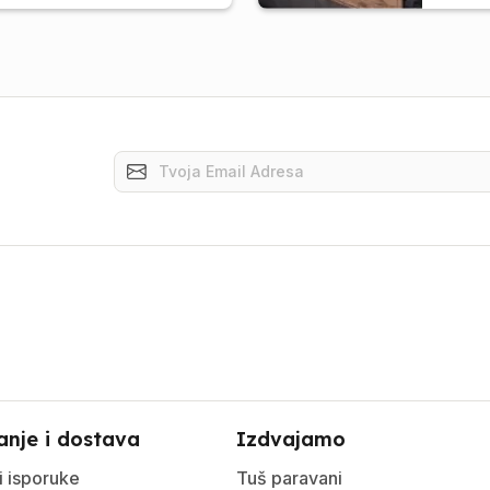
anje i dostava
Izdvajamo
i isporuke
Tuš paravani