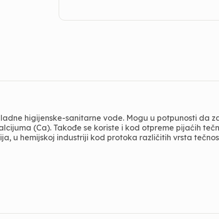
 i hladne higijenske-sanitarne vode. Mogu u potpunosti da 
alcijuma (Ca). Takođe se koriste i kod otpreme pijaćih teč
, u hemijskoj industriji kod protoka različitih vrsta tečno