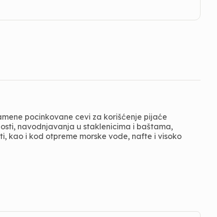
zamene pocinkovane cevi za korišćenje pijaće
nosti, navodnjavanja u staklenicima i baštama,
sti, kao i kod otpreme morske vode, nafte i visoko