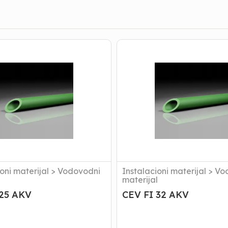
CEV
FI
32
AKV
oni materijal
>
Vodovodni
Instalacioni materijal
>
Vo
l
materijal
 25 AKV
CEV FI 32 AKV