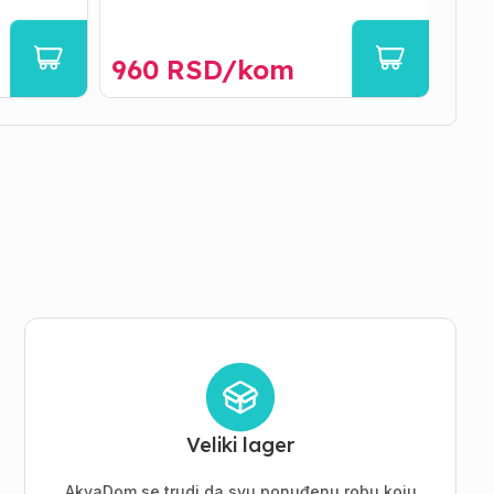
960
RSD/
kom
45
Veliki lager
AkvaDom se trudi da svu ponuđenu robu koju