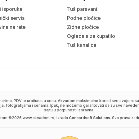
i isporuke
Tuš paravani
ički servis
Podne pločice
ina na rate
Zidne pločice
Ogledala za kupatilo
Tuš kanalice
narima. PDV je uračunat u cenu. Akvadom maksimalno koristi sve svoje resur
ija, fotografijama i cenama. Ipak, ne možemo garantovati da su sve navedene
sajtu u potpunosti ispravne.
dom ©
2026
www.akvadom.rs, Izrada
Concordsoft Solutions
. Sva prava zad