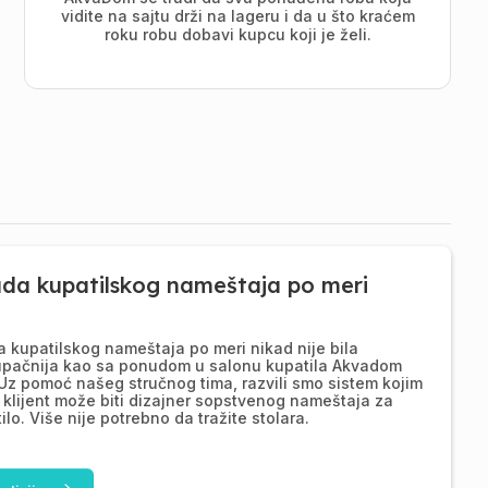
vidite na sajtu drži na lageru i da u što kraćem
roku robu dobavi kupcu koji je želi.
ada kupatilskog nameštaja po meri
a kupatilskog nameštaja po meri nikad nije bila
upačnija kao sa ponudom u salonu kupatila Akvadom
Uz pomoć našeg stručnog tima, razvili smo sistem kojim
 klijent može biti dizajner sopstvenog nameštaja za
ilo. Više nije potrebno da tražite stolara.