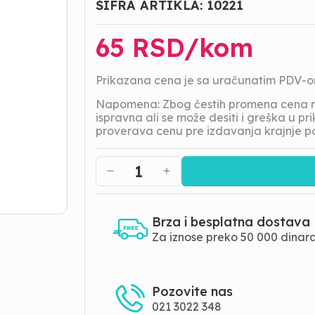
ŠIFRA ARTIKLA:
10221
65
RSD/
kom
Prikazana cena je sa uračunatim PDV-
Napomena: Zbog čestih promena cena na
ispravna ali se može desiti i greška u 
proverava cenu pre izdavanja krajnje p
1
Brza i besplatna dostava
Za iznose preko 50 000 dinar
Pozovite nas
021 3022 348