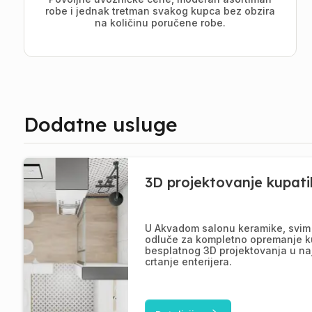
robe i jednak tretman svakog kupca bez obzira
na količinu poručene robe.
Dodatne usluge
3D projektovanje kupati
U Akvadom salonu keramike, svim 
odluče za kompletno opremanje k
besplatnog 3D projektovanja u na
crtanje enterijera.