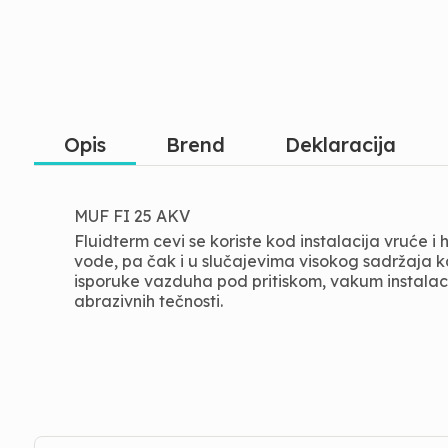
Opis
Brend
Deklaracija
MUF FI 25 AKV
Fluidterm cevi se koriste kod instalacija vruće
vode, pa čak i u slučajevima visokog sadržaja k
isporuke vazduha pod pritiskom, vakum instalacija
abrazivnih tečnosti.