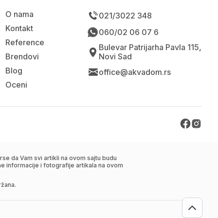
O nama
021/3022 348
Kontakt
060/02 06 07 6
Reference
Bulevar Patrijarha Pavla 115,
Brendovi
Novi Sad
Blog
office@akvadom.rs
Oceni
se da Vam svi artikli na ovom sajtu budu
 informacije i fotografije artikala na ovom
ržana.