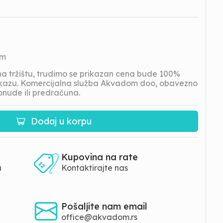
om
 tržištu, trudimo se prikazan cena bude 100%
prikazu. Komercijalna služba Akvadom doo, obavezno
onude ili predračuna.
Dodaj u korpu
Kupovina na rate
a
Kontaktirajte nas
Pošaljite nam email
office@akvadom.rs