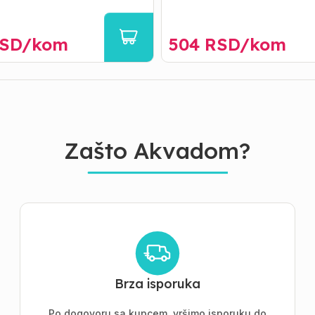
SD/
kom
504
RSD/
kom
Zašto Akvadom?
Brza isporuka
Po dogovoru sa kupcem, vršimo isporuku do