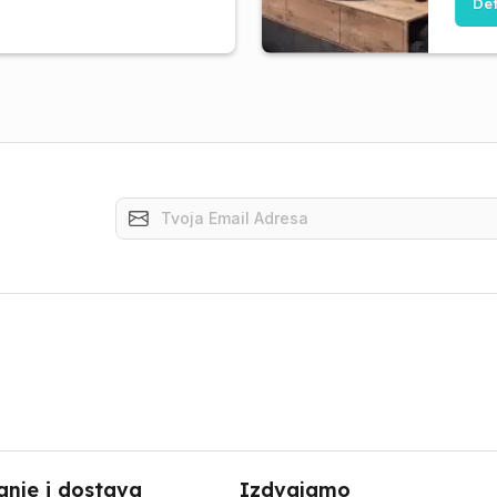
Det
anje i dostava
Izdvajamo