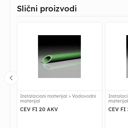
Slični proizvodi
CEV
CEV
FI
FI
20
25
AKV
AKV
Instalacioni materijal
>
Vodovodni
Instalaci
materijal
materija
CEV FI 20 AKV
CEV FI