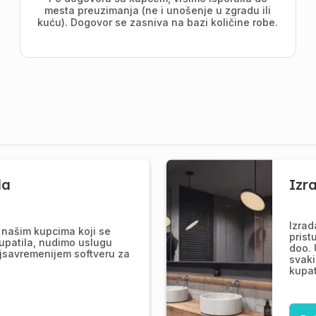
mesta preuzimanja (ne i unošenje u zgradu ili
kuću). Dogovor se zasniva na bazi količine robe.
la
Izr
Izrad
našim kupcima koji se
prist
upatila, nudimo uslugu
doo. 
jsavremenijem softveru za
svaki
kupat