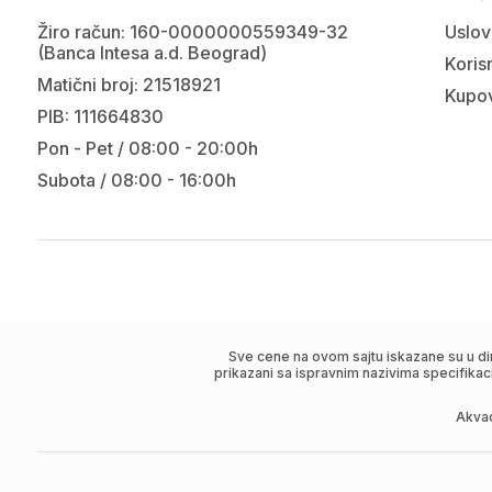
Žiro račun: 160-0000000559349-32
Uslov
(Banca Intesa a.d. Beograd)
Korisn
Matični broj: 21518921
Kupov
PIB: 111664830
Pon - Pet / 08:00 - 20:00h
Subota / 08:00 - 16:00h
Sve cene na ovom sajtu iskazane su u di
prikazani sa ispravnim nazivima specifikac
Akva