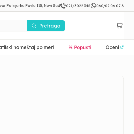
var Patrijarha Pavla 115, Novi Sad
021/3022 348
060/02 06 07 6
Pretraga
tilski nameštaj po meri
% Popusti
Oceni