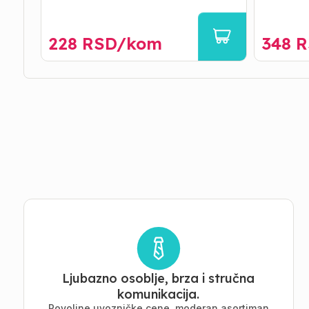
228
RSD/
kom
348
R
Ljubazno osoblje, brza i stručna
komunikacija.
Povoljne uvozničke cene, moderan asortiman