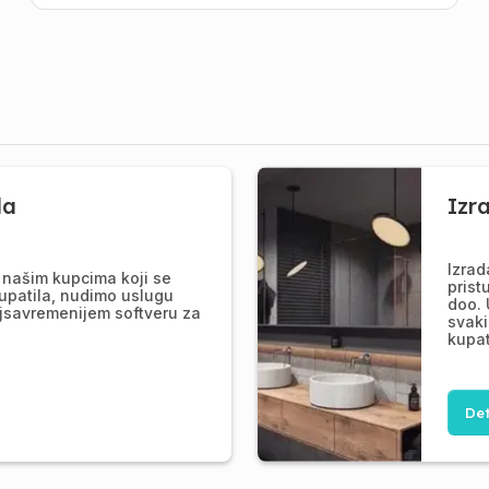
la
Izr
Izrad
našim kupcima koji se
prist
upatila, nudimo uslugu
doo. 
jsavremenijem softveru za
svaki
kupat
Det