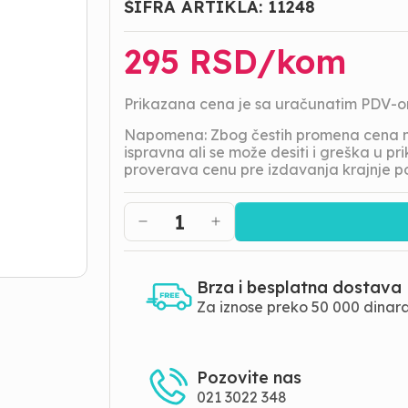
ŠIFRA ARTIKLA:
11248
295
RSD/
kom
Prikazana cena je sa uračunatim PDV-
Napomena: Zbog čestih promena cena na
ispravna ali se može desiti i greška u 
proverava cenu pre izdavanja krajnje p
1
Brza i besplatna dostava
Za iznose preko 50 000 dinar
Pozovite nas
021 3022 348