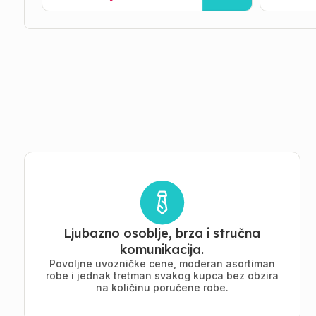
Ljubazno osoblje, brza i stručna
komunikacija.
Povoljne uvozničke cene, moderan asortiman
robe i jednak tretman svakog kupca bez obzira
na količinu poručene robe.