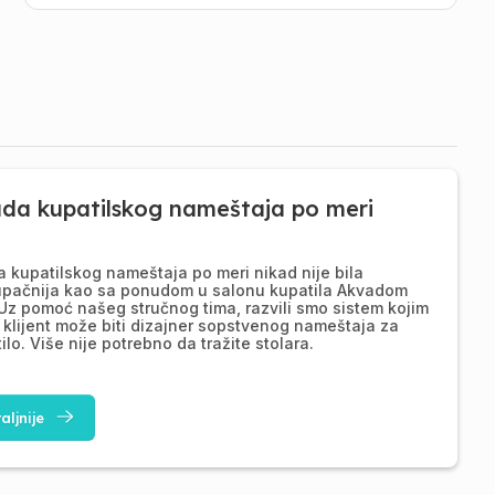
ada kupatilskog nameštaja po meri
a kupatilskog nameštaja po meri nikad nije bila
upačnija kao sa ponudom u salonu kupatila Akvadom
Uz pomoć našeg stručnog tima, razvili smo sistem kojim
 klijent može biti dizajner sopstvenog nameštaja za
ilo. Više nije potrebno da tražite stolara.
aljnije