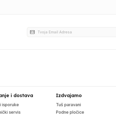
anje i dostava
Izdvajamo
i isporuke
Tuš paravani
ički servis
Podne pločice