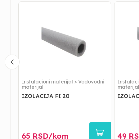
IZOLACIJA
IZOLACI
FI
FI
20
25
Instalacioni materijal
>
Vodovodni
Instalaci
materijal
materija
IZOLACIJA FI 20
IZOLAC
65
RSD/
kom
49
RS