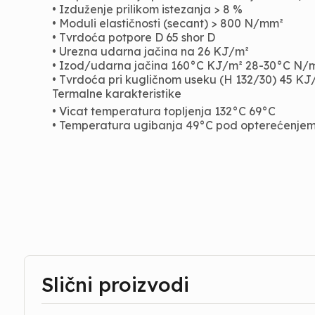
• Izduženje prilikom istezanja > 8 %
• Moduli elastičnosti (secant) > 800 N/mm²
• Tvrdoća potpore D 65 shor D
• Urezna udarna jačina na 26 KJ/m²
• Izod/udarna jačina 160°C KJ/m² 28-30°C N/
• Tvrdoća pri kugličnom useku (H 132/30) 45 KJ
Termalne karakteristike
• Vicat temperatura topljenja 132°C 69°C
• Temperatura ugibanja 49°C pod opterećenje
Slični proizvodi