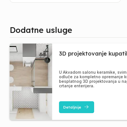
Dodatne usluge
3D projektovanje kupati
U Akvadom salonu keramike, svim 
odluče za kompletno opremanje k
besplatnog 3D projektovanja u na
crtanje enterijera.
Detaljnije