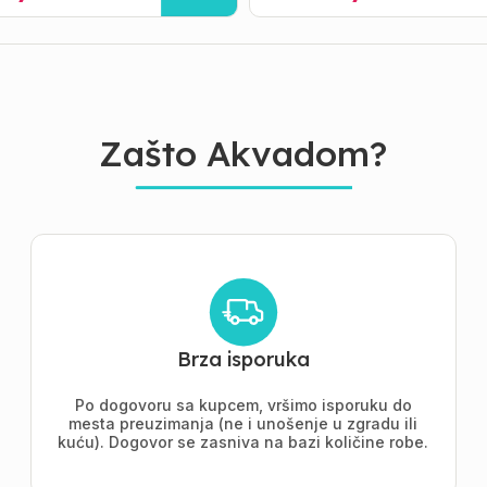
Zašto Akvadom?
Brza isporuka
Po dogovoru sa kupcem, vršimo isporuku do
mesta preuzimanja (ne i unošenje u zgradu ili
kuću). Dogovor se zasniva na bazi količine robe.