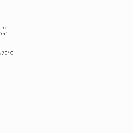
mm²
/m²
m 70°C