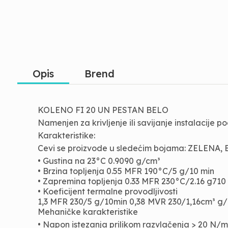
Opis
Brend
KOLENO FI 20 UN PESTAN BELO
Namenjen za krivljenje ili savijanje instalacije 
Karakteristike:
Cevi se proizvode u sledećim bojama: ZELENA,
• Gustina na 23°C 0.9090 g/cm³
• Brzina topljenja 0.55 MFR 190°C/5 g/10 min
• Zapremina topljenja 0.33 MFR 230°C/2.16 g710
• Koeficijent termalne provodljivosti
1,3 MFR 230/5 g/10min 0,38 MVR 230/1,16cm³ g
Mehaničke karakteristike
• Napon istezanja prilikom razvlačenja > 20 N/