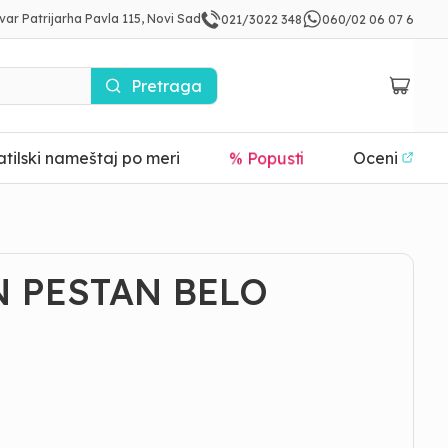
var Patrijarha Pavla 115, Novi Sad
021/3022 348
060/02 06 07 6
Pretraga
tilski nameštaj po meri
% Popusti
Oceni
N PESTAN BELO