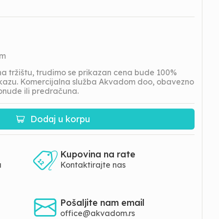
om
 tržištu, trudimo se prikazan cena bude 100%
prikazu. Komercijalna služba Akvadom doo, obavezno
onude ili predračuna.
Dodaj u korpu
Kupovina na rate
a
Kontaktirajte nas
Pošaljite nam email
office@akvadom.rs