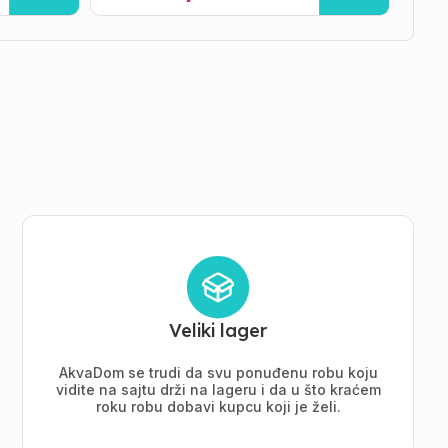
Veliki lager
AkvaDom se trudi da svu ponuđenu robu koju
vidite na sajtu drži na lageru i da u što kraćem
roku robu dobavi kupcu koji je želi.