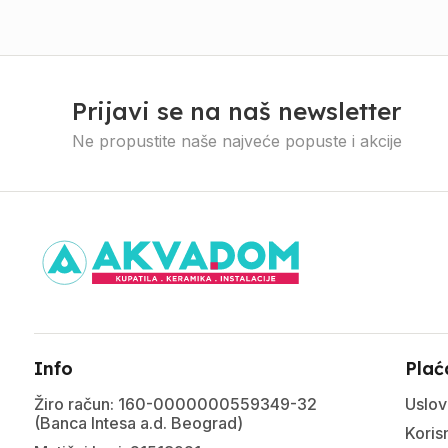
Prijavi se na naš newsletter
Ne propustite naše najveće popuste i akcije
Info
Plać
Žiro račun: 160-0000000559349-32
Uslov
(Banca Intesa a.d. Beograd)
Korisn