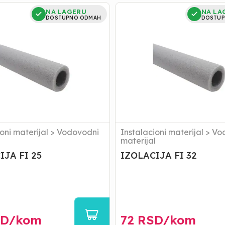
JA
IZOLACIJA
NA LAGERU
NA LA
FI
DOSTUPNO ODMAH
DOSTUP
32
oni materijal
>
Vodovodni
Instalacioni materijal
>
Vo
l
materijal
IJA FI 25
IZOLACIJA FI 32
D/
kom
72
RSD/
kom