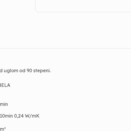
pod uglom od 90 stepeni.
 BELA
 min
/10min 0,24 W/mK
mm²