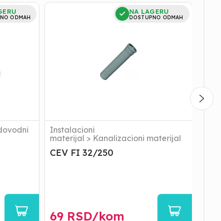
CEV
CEV
GERU
NA LAGERU
FI
FI
NO ODMAH
DOSTUPNO ODMAH
32/250
32/50
dovodni
Instalacioni
Inst
materijal
>
Kanalizacioni materijal
mate
CEV FI 32/250
CEV
69
RSD/
kom
12