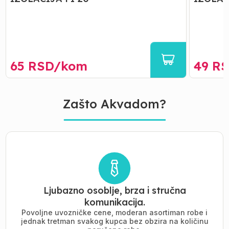
65
RSD/
kom
49
RS
Zašto Akvadom?
Ljubazno osoblje, brza i stručna
komunikacija.
Povoljne uvozničke cene, moderan asortiman robe i
jednak tretman svakog kupca bez obzira na količinu