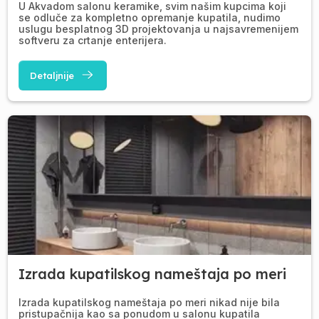
U Akvadom salonu keramike, svim našim kupcima koji
se odluče za kompletno opremanje kupatila, nudimo
uslugu besplatnog 3D projektovanja u najsavremenijem
softveru za crtanje enterijera.
Detaljnije
Izrada kupatilskog nameštaja po meri
Izrada kupatilskog nameštaja po meri nikad nije bila
pristupačnija kao sa ponudom u salonu kupatila