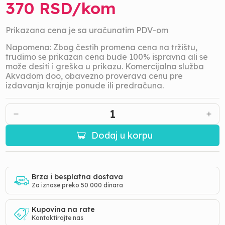
370
RSD/
kom
Prikazana cena je sa uračunatim PDV-om
Napomena: Zbog čestih promena cena na tržištu,
trudimo se prikazan cena bude 100% ispravna ali se
može desiti i greška u prikazu. Komercijalna služba
Akvadom doo, obavezno proverava cenu pre
izdavanja krajnje ponude ili predračuna.
1
Dodaj u korpu
Brza i besplatna dostava
Za iznose preko 50 000 dinara
Kupovina na rate
Kontaktirajte nas