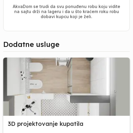
AkvaDom se trudi da svu ponuđenu robu koju vidite
na sajtu drži na lageru i da u što kraćem roku robu
dobavi kupcu koji je želi.
Dodatne usluge
3D projektovanje kupatila