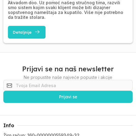
Akvadom doo. Uz pomoć našeg stručnog tima, razvili
smo sistem kojim svaki klijent može biti dizajner
sopstvenog nameštaja za kupatilo. Više nije potrebno
da tražite stolara.
Detaljnije
Prijavi se na naš newsletter
Ne propustite naše najveće popuste i akcije
Prijavi se
Info
Žiro račun: 160-0000000559349-32