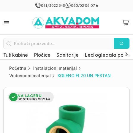
021/3022 348
060/02 06 07 6
Tuš kabine
Pločice
Sanitarije
Led ogledala po mer
Početna
Instalacioni materijal
Vodovodni materijal
KOLENO FI 20 UN PESTAN
NA LAGERU
DOSTUPNO ODMAH