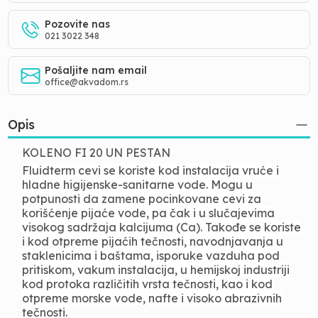
Pozovite nas
021 3022 348
Pošaljite nam email
office@akvadom.rs
Opis
KOLENO FI 20 UN PESTAN
Fluidterm cevi se koriste kod instalacija vruće i
hladne higijenske-sanitarne vode. Mogu u
potpunosti da zamene pocinkovane cevi za
korišćenje pijaće vode, pa čak i u slučajevima
visokog sadržaja kalcijuma (Ca). Takođe se koriste
i kod otpreme pijaćih tečnosti, navodnjavanja u
staklenicima i baštama, isporuke vazduha pod
pritiskom, vakum instalacija, u hemijskoj industriji
kod protoka različitih vrsta tečnosti, kao i kod
otpreme morske vode, nafte i visoko abrazivnih
tečnosti.