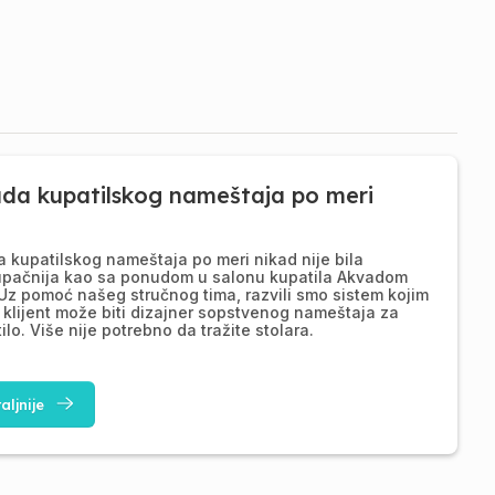
ada kupatilskog nameštaja po meri
a kupatilskog nameštaja po meri nikad nije bila
upačnija kao sa ponudom u salonu kupatila Akvadom
Uz pomoć našeg stručnog tima, razvili smo sistem kojim
 klijent može biti dizajner sopstvenog nameštaja za
ilo. Više nije potrebno da tražite stolara.
aljnije