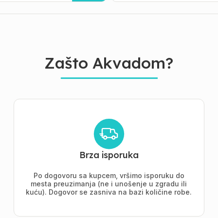
Zašto Akvadom?
Brza isporuka
Po dogovoru sa kupcem, vršimo isporuku do
mesta preuzimanja (ne i unošenje u zgradu ili
kuću). Dogovor se zasniva na bazi količine robe.