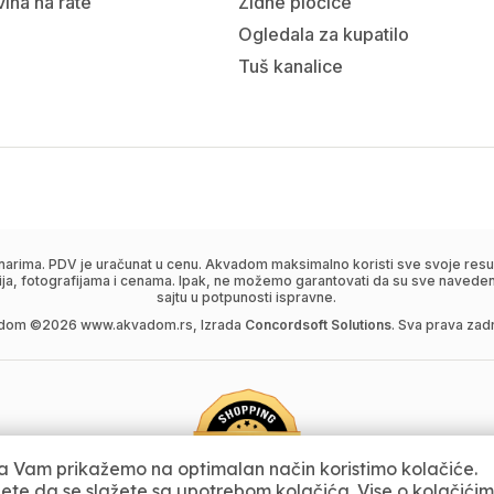
ina na rate
Zidne pločice
Ogledala za kupatilo
Tuš kanalice
narima. PDV je uračunat u cenu. Akvadom maksimalno koristi sve svoje resur
ija, fotografijama i cenama. Ipak, ne možemo garantovati da su sve navedene
sajtu u potpunosti ispravne.
dom ©
2026
www.akvadom.rs, Izrada
Concordsoft Solutions
. Sva prava zad
 Vam prikažemo na optimalan način koristimo kolačiće.
jete da se slažete sa upotrebom kolačića. Vise o kolačići