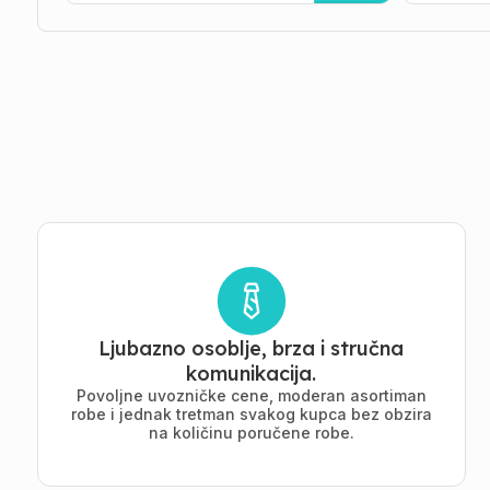
Ljubazno osoblje, brza i stručna
komunikacija.
Povoljne uvozničke cene, moderan asortiman
robe i jednak tretman svakog kupca bez obzira
na količinu poručene robe.