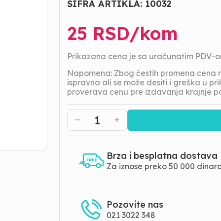
ŠIFRA ARTIKLA:
10032
25
RSD/
kom
Prikazana cena je sa uračunatim PDV-
Napomena: Zbog čestih promena cena na
ispravna ali se može desiti i greška u 
proverava cenu pre izdavanja krajnje p
1
Brza i besplatna dostava
Za iznose preko 50 000 dinar
Pozovite nas
021 3022 348