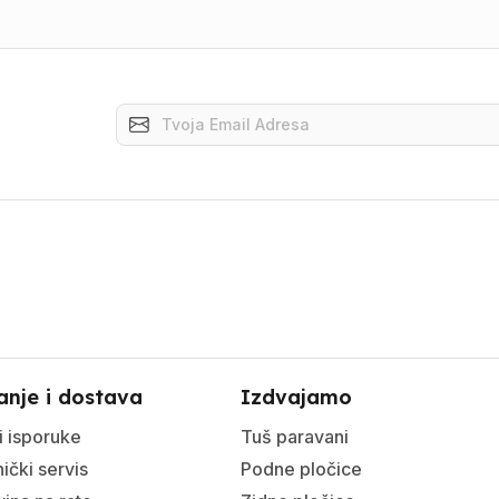
anje i dostava
Izdvajamo
i isporuke
Tuš paravani
ički servis
Podne pločice