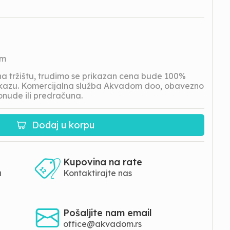
om
 tržištu, trudimo se prikazan cena bude 100%
prikazu. Komercijalna služba Akvadom doo, obavezno
onude ili predračuna.
Dodaj u korpu
Kupovina na rate
a
Kontaktirajte nas
Pošaljite nam email
office@akvadom.rs