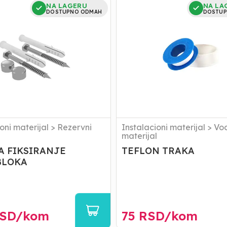
TEFLON
NA LAGERU
NA LA
TRAKA
DOSTUPNO ODMAH
DOSTUP
NJE
OKA
oni materijal
>
Rezervni
Instalacioni materijal
>
Vo
materijal
A FIKSIRANJE
TEFLON TRAKA
LOKA
SD/
kom
75
RSD/
kom