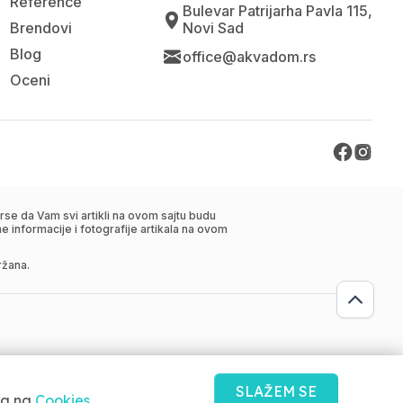
Reference
Bulevar Patrijarha Pavla 115,
Brendovi
Novi Sad
Blog
office@akvadom.rs
Oceni
se da Vam svi artikli na ovom sajtu budu
 informacije i fotografije artikala na ovom
ržana.
SLAŽEM SE
ma na
Cookies