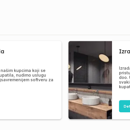
la
Izr
Izrad
našim kupcima koji se
prist
upatila, nudimo uslugu
doo. 
jsavremenijem softveru za
svaki
kupat
Det