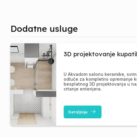
Dodatne usluge
3D projektovanje kupati
U Akvadom salonu keramike, svim 
odluče za kompletno opremanje k
besplatnog 3D projektovanja u na
crtanje enterijera.
Detaljnije