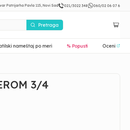
var Patrijarha Pavla 115, Novi Sad
021/3022 348
060/02 06 07 6
Pretraga
tilski nameštaj po meri
Oceni
% Popusti
EROM 3/4