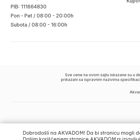
Kupov
PIB: 111664830
Pon - Pet / 08:00 - 20:00h
Subota / 08:00 - 16:00h
Sve cene na ovom sajtu iskazane su u di
prikazani sa ispravnim nazivima specifikac
Akva
Dobrodošli na AKVADOM! Da bi stranicu mogli da
Daljim korišćenjem stranice AKVADOM.rs izjavlju