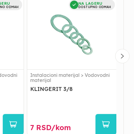
KLINGERIT
DIHT
GERU
NA LAGERU
3/8
HOLE
NO ODMAH
DOSTUPNO ODMAH
RAVN
`2`
dovodni
Instalacioni materijal
>
Vodovodni
Inst
materijal
mate
KLINGERIT 3/8
DI
RAV
7
RSD/
kom
90