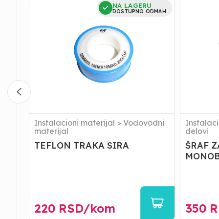
TEFLON
ŠRAF
NA LAGERU
TRAKA
ZA
DOSTUPNO ODMAH
SIRA
FIKSIRA
MONOBL
Instalacioni materijal
>
Vodovodni
Instalaci
materijal
delovi
TEFLON TRAKA SIRA
ŠRAF Z
MONOB
220
RSD/
kom
350
R