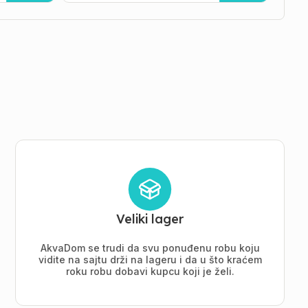
Veliki lager
AkvaDom se trudi da svu ponuđenu robu koju
vidite na sajtu drži na lageru i da u što kraćem
roku robu dobavi kupcu koji je želi.