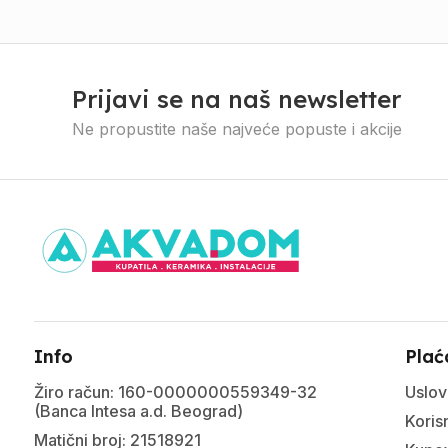
Prijavi se na naš newsletter
Ne propustite naše najveće popuste i akcije
Info
Plać
Žiro račun: 160-0000000559349-32
Uslov
(Banca Intesa a.d. Beograd)
Korisn
Matični broj: 21518921