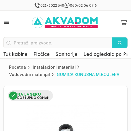
021/3022 348
060/02 06 07 6
Tuš kabine
Pločice
Sanitarije
Led ogledala po mer
Početna
Instalacioni materijal
Vodovodni materijal
GUMICA KONUSNA M.BOJLERA
NA LAGERU
DOSTUPNO ODMAH