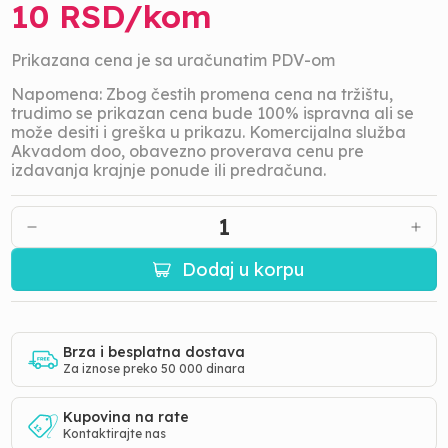
10
RSD/
kom
Prikazana cena je sa uračunatim PDV-om
Napomena: Zbog čestih promena cena na tržištu,
trudimo se prikazan cena bude 100% ispravna ali se
može desiti i greška u prikazu. Komercijalna služba
Akvadom doo, obavezno proverava cenu pre
izdavanja krajnje ponude ili predračuna.
1
Dodaj u korpu
Brza i besplatna dostava
Za iznose preko 50 000 dinara
Kupovina na rate
Kontaktirajte nas