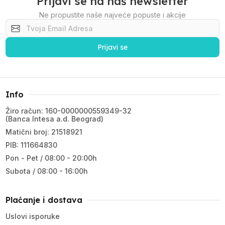
Prijavi se na naš newsletter
Ne propustite naše najveće popuste i akcije
Prijavi se
Info
Žiro račun: 160-0000000559349-32
(Banca Intesa a.d. Beograd)
Matični broj: 21518921
PIB: 111664830
Pon - Pet / 08:00 - 20:00h
Subota / 08:00 - 16:00h
Plaćanje i dostava
Uslovi isporuke