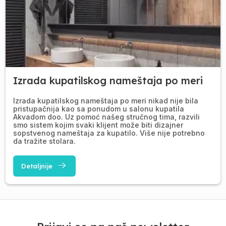
Izrada kupatilskog nameštaja po meri
Izrada kupatilskog nameštaja po meri nikad nije bila
pristupačnija kao sa ponudom u salonu kupatila
Akvadom doo. Uz pomoć našeg stručnog tima, razvili
smo sistem kojim svaki klijent može biti dizajner
sopstvenog nameštaja za kupatilo. Više nije potrebno
da tražite stolara.
Detaljnije