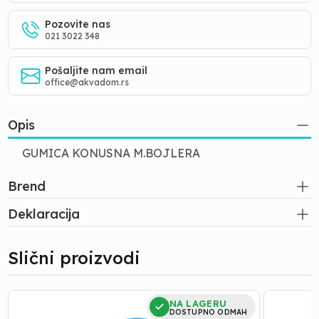
Pozovite nas
021 3022 348
Pošaljite nam email
office@akvadom.rs
Opis
GUMICA KONUSNA M.BOJLERA
Brend
Deklaracija
Slični proizvodi
TEFLON
GUMICE
NA LAGERU
TRAKA
SA
DOSTUPNO ODMAH