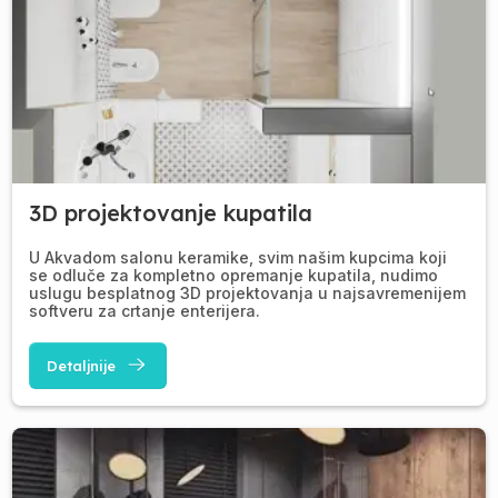
3D projektovanje kupatila
U Akvadom salonu keramike, svim našim kupcima koji
se odluče za kompletno opremanje kupatila, nudimo
uslugu besplatnog 3D projektovanja u najsavremenijem
softveru za crtanje enterijera.
Detaljnije