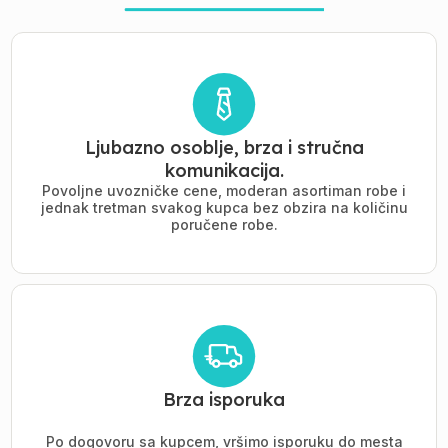
Ljubazno osoblje, brza i stručna
komunikacija.
Povoljne uvozničke cene, moderan asortiman robe i
jednak tretman svakog kupca bez obzira na količinu
poručene robe.
Brza isporuka
Po dogovoru sa kupcem, vršimo isporuku do mesta