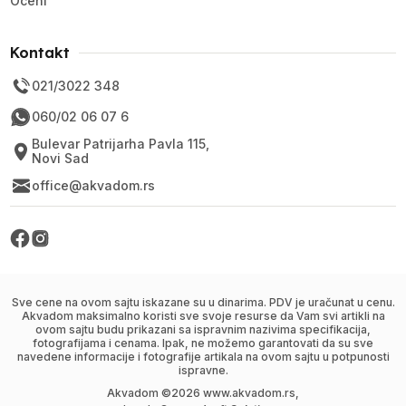
Oceni
Kontakt
021/3022 348
060/02 06 07 6
Bulevar Patrijarha Pavla 115,
Novi Sad
office@akvadom.rs
Sve cene na ovom sajtu iskazane su u dinarima. PDV je uračunat u cenu.
Akvadom maksimalno koristi sve svoje resurse da Vam svi artikli na
ovom sajtu budu prikazani sa ispravnim nazivima specifikacija,
fotografijama i cenama. Ipak, ne možemo garantovati da su sve
navedene informacije i fotografije artikala na ovom sajtu u potpunosti
ispravne.
Akvadom ©
2026
www.akvadom.rs,