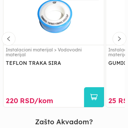
SIRA
FILTERO
3/4
Instalacioni materijal
>
Vodovodni
Instalaci
materijal
materija
TEFLON TRAKA SIRA
GUMICE
220
RSD/
kom
25
RS
Zašto Akvadom?