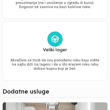
preuzimanja (ne i unošenje u zgradu ili kuću).
Dogovor se zasniva na bazi količine robe.
Veliki lager
AkvaDom se trudi da svu ponuđenu robu koju vidite
na sajtu drži na lageru i da u što kraćem roku robu
dobavi kupcu koji je želi.
Dodatne usluge