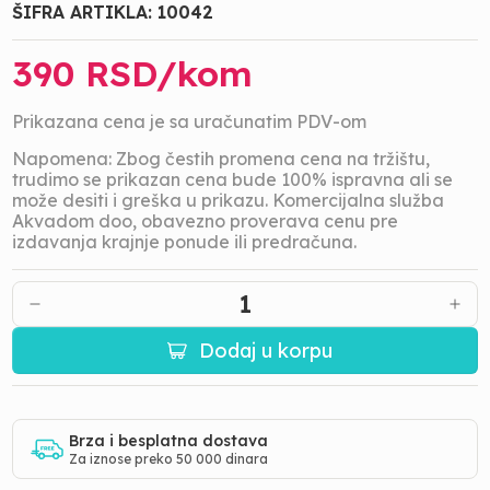
ŠIFRA ARTIKLA:
10042
390
RSD/
kom
Prikazana cena je sa uračunatim PDV-om
Napomena: Zbog čestih promena cena na tržištu,
trudimo se prikazan cena bude 100% ispravna ali se
može desiti i greška u prikazu. Komercijalna služba
Akvadom doo, obavezno proverava cenu pre
izdavanja krajnje ponude ili predračuna.
1
Dodaj u korpu
Brza i besplatna dostava
Za iznose preko 50 000 dinara