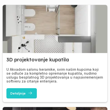
3D projektovanje kupatila
U Akvadom salonu keramike, svim našim kupcima koji
se odluče za kompletno opremanje kupatila, nudimo
uslugu besplatnog 3D projektovanja u najsavremenijem
softveru za crtanje enterijera.
Detaljnije