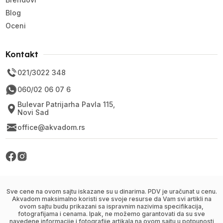
Blog
Oceni
Kontakt
021/3022 348
060/02 06 07 6
Bulevar Patrijarha Pavla 115,
Novi Sad
office@akvadom.rs
Sve cene na ovom sajtu iskazane su u dinarima. PDV je uračunat u cenu.
Akvadom maksimalno koristi sve svoje resurse da Vam svi artikli na
ovom sajtu budu prikazani sa ispravnim nazivima specifikacija,
fotografijama i cenama. Ipak, ne možemo garantovati da su sve
navedene informacije i fotografije artikala na ovom sajtu u potpunosti