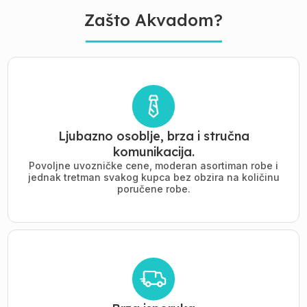
Zašto Akvadom?
Ljubazno osoblje, brza i stručna
komunikacija.
Povoljne uvozničke cene, moderan asortiman robe i
jednak tretman svakog kupca bez obzira na količinu
poručene robe.