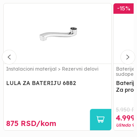
LULA
Baterija
-
15
%
ZA
za
BATERIJU
Sudoper
6882
|Rosan
KING
Za
protocni
bojler
362001
Instalacioni materijal
>
Rezervni delovi
Baterije 
sudoper
LULA ZA BATERIJU 6882
Baterij
Za prot
5.950
R
4.999
875
RSD/
kom
Ušteda
95