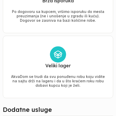
Brza isporuka
Po dogovoru sa kupcem, vršimo isporuku do mesta
preuzimanja (ne i unošenje u zgradu ili kuću).
Dogovor se zasniva na bazi količine robe.
Veliki lager
AkvaDom se trudi da svu ponuđenu robu koju vidite
na sajtu drži na lageru i da u što kraćem roku robu
dobavi kupcu koji je želi.
Dodatne usluge