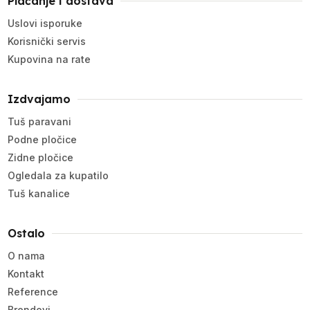
Plaćanje i dostava
Uslovi isporuke
Korisnički servis
Kupovina na rate
Izdvajamo
Tuš paravani
Podne pločice
Zidne pločice
Ogledala za kupatilo
Tuš kanalice
Ostalo
O nama
Kontakt
Reference
Brendovi