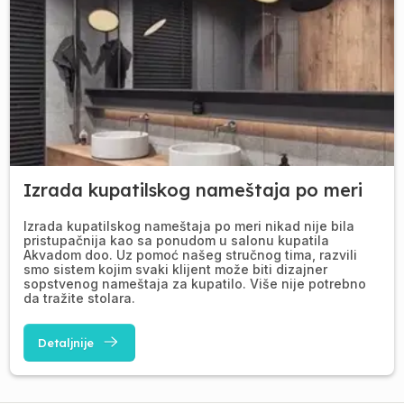
Izrada kupatilskog nameštaja po meri
Izrada kupatilskog nameštaja po meri nikad nije bila
pristupačnija kao sa ponudom u salonu kupatila
Akvadom doo. Uz pomoć našeg stručnog tima, razvili
smo sistem kojim svaki klijent može biti dizajner
sopstvenog nameštaja za kupatilo. Više nije potrebno
da tražite stolara.
Detaljnije