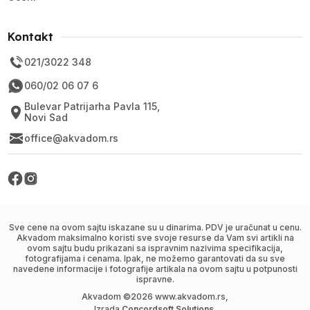
Kontakt
021/3022 348
060/02 06 07 6
Bulevar Patrijarha Pavla 115,
Novi Sad
office@akvadom.rs
Sve cene na ovom sajtu iskazane su u dinarima. PDV je uračunat u cenu.
Akvadom maksimalno koristi sve svoje resurse da Vam svi artikli na
ovom sajtu budu prikazani sa ispravnim nazivima specifikacija,
fotografijama i cenama. Ipak, ne možemo garantovati da su sve
navedene informacije i fotografije artikala na ovom sajtu u potpunosti
ispravne.
Akvadom ©
2026
www.akvadom.rs,
Izrada
Concordsoft Solutions
.