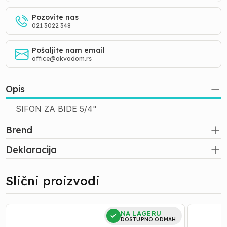
Pozovite nas
021 3022 348
Pošaljite nam email
office@akvadom.rs
Opis
SIFON ZA BIDE 5/4"
Brend
Deklaracija
Slični proizvodi
VRATANCA
VRATANC
NA LAGERU
ZA
ZA
DOSTUPNO ODMAH