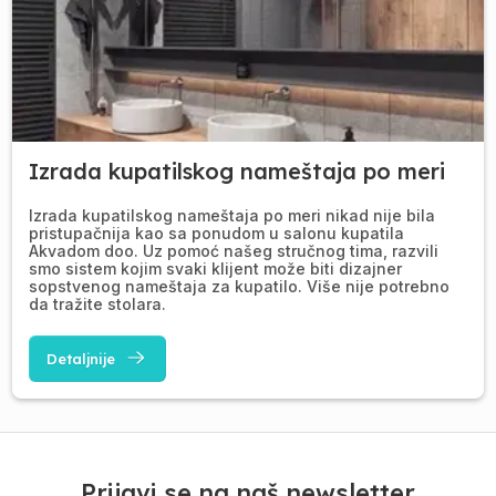
Izrada kupatilskog nameštaja po meri
Izrada kupatilskog nameštaja po meri nikad nije bila
pristupačnija kao sa ponudom u salonu kupatila
Akvadom doo. Uz pomoć našeg stručnog tima, razvili
smo sistem kojim svaki klijent može biti dizajner
sopstvenog nameštaja za kupatilo. Više nije potrebno
da tražite stolara.
Detaljnije
Prijavi se na naš newsletter