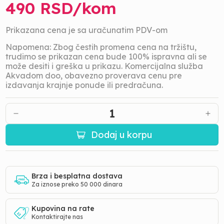
490
RSD/
kom
Prikazana cena je sa uračunatim PDV-om
Napomena: Zbog čestih promena cena na tržištu,
trudimo se prikazan cena bude 100% ispravna ali se
može desiti i greška u prikazu. Komercijalna služba
Akvadom doo, obavezno proverava cenu pre
izdavanja krajnje ponude ili predračuna.
1
Dodaj u korpu
Brza i besplatna dostava
Za iznose preko 50 000 dinara
Kupovina na rate
Kontaktirajte nas