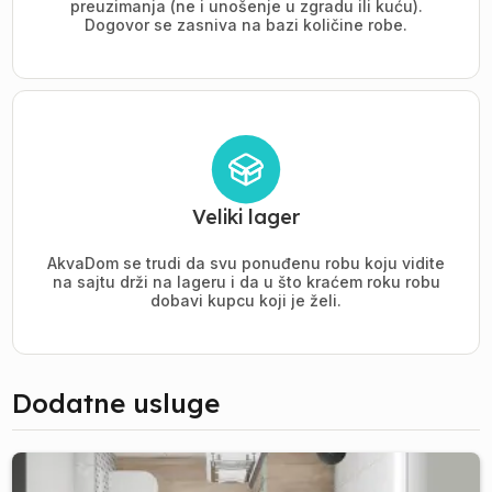
preuzimanja (ne i unošenje u zgradu ili kuću).
Dogovor se zasniva na bazi količine robe.
Veliki lager
AkvaDom se trudi da svu ponuđenu robu koju vidite
na sajtu drži na lageru i da u što kraćem roku robu
dobavi kupcu koji je želi.
Dodatne usluge