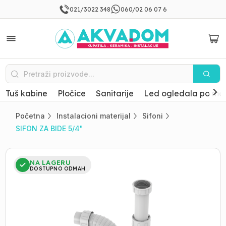
021/3022 348
060/02 06 07 6
Tuš kabine
Pločice
Sanitarije
Led ogledala po mer
Početna
Instalacioni materijal
Sifoni
SIFON ZA BIDE 5/4"
NA LAGERU
DOSTUPNO ODMAH