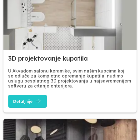
3D projektovanje kupatila
U Akvadom salonu keramike, svim našim kupcima koji
se odluče za kompletno opremanje kupatila, nudimo
uslugu besplatnog 3D projektovanja u najsavremenijem
softveru za crtanje enterijera.
Detaljnije