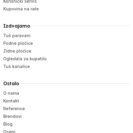
Korisnički servis
Kupovina na rate
Izdvajamo
Tuš paravani
Podne pločice
Zidne pločice
Ogledala za kupatilo
Tuš kanalice
Ostalo
O nama
Kontakt
Reference
Brendovi
Blog
Oceni