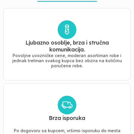
Ljubazno osoblje, brza i stručna
komunikacija.
Povoljne uvozničke cene, moderan asortiman robe i
jednak tretman svakog kupca bez obzira na količinu
poručene robe.
Brza isporuka
Po dogovoru sa kupcem, vršimo isporuku do mesta