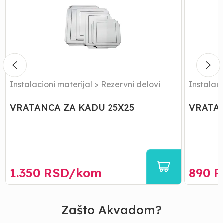
KADU
KADU
25X25
15X15
Instalacioni materijal
>
Rezervni delovi
Instalaci
VRATANCA ZA KADU 25X25
VRATAN
1.350
RSD/
kom
890
R
Zašto Akvadom?