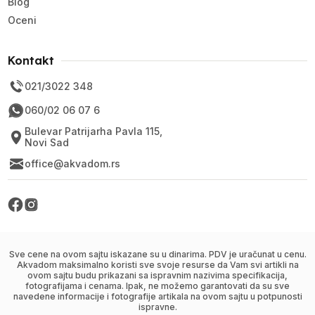
Blog
Oceni
Kontakt
021/3022 348
060/02 06 07 6
Bulevar Patrijarha Pavla 115,
Novi Sad
office@akvadom.rs
Sve cene na ovom sajtu iskazane su u dinarima. PDV je uračunat u cenu.
Akvadom maksimalno koristi sve svoje resurse da Vam svi artikli na
ovom sajtu budu prikazani sa ispravnim nazivima specifikacija,
fotografijama i cenama. Ipak, ne možemo garantovati da su sve
navedene informacije i fotografije artikala na ovom sajtu u potpunosti
ispravne.