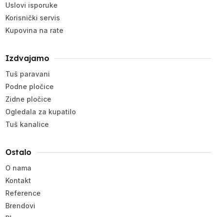
Uslovi isporuke
Korisnički servis
Kupovina na rate
Izdvajamo
Tuš paravani
Podne pločice
Zidne pločice
Ogledala za kupatilo
Tuš kanalice
Ostalo
O nama
Kontakt
Reference
Brendovi