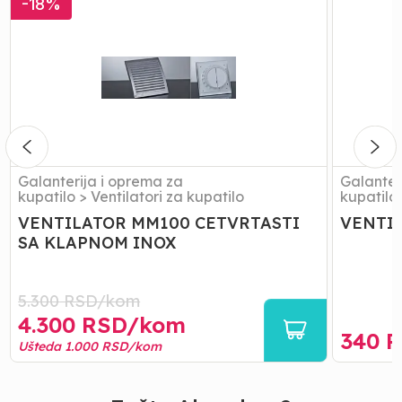
-
18
%
MM100
RESETKA
CETVRTASTI
FI
SA
100
KLAPNOM
INOX
Galanterija i oprema za
Galanter
kupatilo
>
Ventilatori za kupatilo
kupatilo
VENTILATOR MM100 CETVRTASTI
VENTIL
SA KLAPNOM INOX
5.300
RSD/
kom
4.300
RSD/
kom
340
R
Ušteda
1.000
RSD/
kom