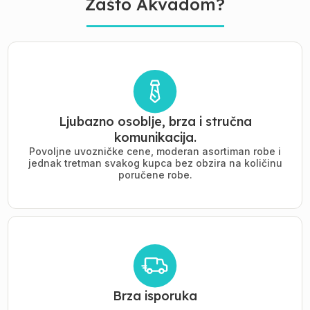
Zašto Akvadom?
Ljubazno osoblje, brza i stručna
komunikacija.
Povoljne uvozničke cene, moderan asortiman robe i
jednak tretman svakog kupca bez obzira na količinu
poručene robe.
Brza isporuka