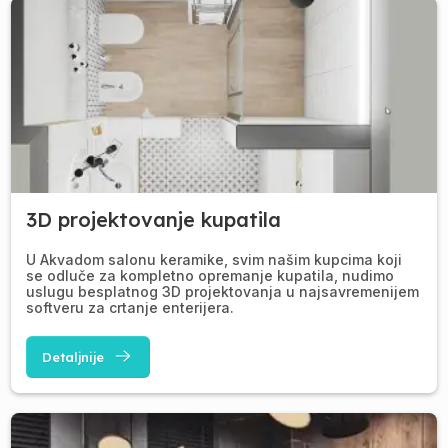
3D projektovanje kupatila
U Akvadom salonu keramike, svim našim kupcima koji
se odluče za kompletno opremanje kupatila, nudimo
uslugu besplatnog 3D projektovanja u najsavremenijem
softveru za crtanje enterijera.
Detaljnije