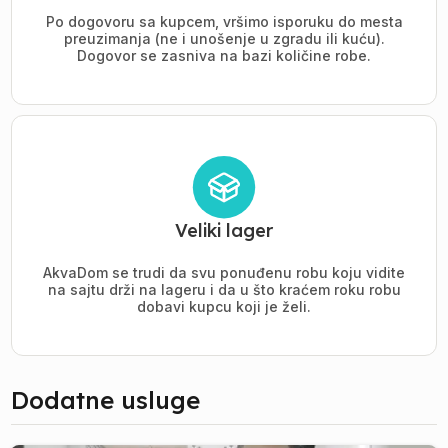
Po dogovoru sa kupcem, vršimo isporuku do mesta
preuzimanja (ne i unošenje u zgradu ili kuću).
Dogovor se zasniva na bazi količine robe.
Veliki lager
AkvaDom se trudi da svu ponuđenu robu koju vidite
na sajtu drži na lageru i da u što kraćem roku robu
dobavi kupcu koji je želi.
Dodatne usluge