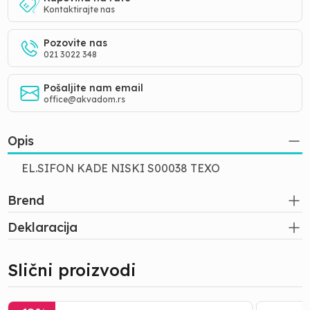
Kontaktirajte nas
Pozovite nas
021 3022 348
Pošaljite nam email
office@akvadom.rs
Opis
EL.SIFON KADE NISKI S00038 TEXO
Brend
Deklaracija
Slični proizvodi
VENTILATOR
VENTILA