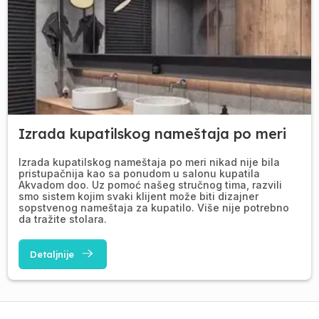
Izrada kupatilskog nameštaja po meri
Izrada kupatilskog nameštaja po meri nikad nije bila
pristupačnija kao sa ponudom u salonu kupatila
Akvadom doo. Uz pomoć našeg stručnog tima, razvili
smo sistem kojim svaki klijent može biti dizajner
sopstvenog nameštaja za kupatilo. Više nije potrebno
da tražite stolara.
Detaljnije