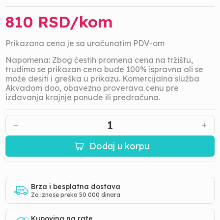
810
RSD/
kom
Prikazana cena je sa uračunatim PDV-om
Napomena: Zbog čestih promena cena na tržištu,
trudimo se prikazan cena bude 100% ispravna ali se
može desiti i greška u prikazu. Komercijalna služba
Akvadom doo, obavezno proverava cenu pre
izdavanja krajnje ponude ili predračuna.
1
Dodaj u korpu
Brza i besplatna dostava
Za iznose preko 50 000 dinara
Kupovina na rate